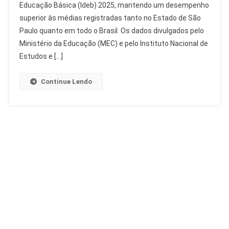
Educação Básica (Ideb) 2025, mantendo um desempenho
Ideb
superior às médias registradas tanto no Estado de São
2025
E
Paulo quanto em todo o Brasil. Os dados divulgados pelo
Supera
Ministério da Educação (MEC) e pelo Instituto Nacional de
Médias
Estudos e […]
De
SP
Continue Lendo
E
Brasil