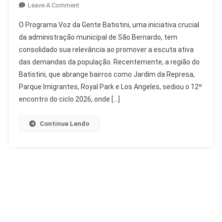
On
Leave A Comment
Programa
O Programa Voz da Gente Batistini, uma iniciativa crucial
Voz
da administração municipal de São Bernardo, tem
Da
consolidado sua relevância ao promover a escuta ativa
Gente
das demandas da população. Recentemente, a região do
Batistini:
População
Batistini, que abrange bairros como Jardim da Represa,
Aprova
Parque Imigrantes, Royal Park e Los Angeles, sediou o 12º
E
encontro do ciclo 2026, onde […]
Participa
Ativamente
Continue Lendo