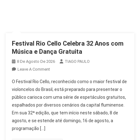
Festival Rio Cello Celebra 32 Anos com
Música e Dança Gratuita
8 De Agosto De 2026
TIAGO PAULO
On
Leave A Comment
Festival
O Festival Rio Cello, reconhecido como o maior festival de
Rio
violoncelos do Brasil, está preparado para presentear o
Cello
público carioca com uma série de espetáculos gratuitos,
Celebra
espalhados por diversos cenários da capital fluminense.
32
Anos
Em sua 32ª edição, que tem início neste sábado, 8 de
Com
agosto, e se estende até domingo, 16 de agosto, a
Música
programação […]
E