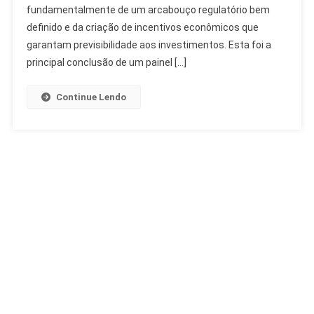
Regulação
fundamentalmente de um arcabouço regulatório bem
E
definido e da criação de incentivos econômicos que
Mercado
garantam previsibilidade aos investimentos. Esta foi a
Essenciais
principal conclusão de um painel […]
Continue Lendo