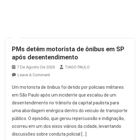
PMs detêm motorista de ônibus em SP
após desentendimento
7 De Agosto De 2026
TIAGO PAULO
On
Leave A Comment
PMs
Um motorista de ônibus foi detido por policiais militares
Detêm
em São Paulo após um incidente que escalou de um
Motorista
desentendimento no trânsito da capital paulista para
De
uma abordagem enérgica dentro do veículo de transporte
Ônibus
Em
público. O episódio, que gerou repercussão e indignação,
SP
ocorreu em um dos eixos viários da cidade, levantando
Após
discussões sobre conduta policial […]
Desentendimento