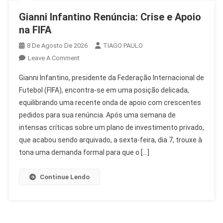
Gianni Infantino Renúncia: Crise e Apoio
na FIFA
8 De Agosto De 2026
TIAGO PAULO
On
Leave A Comment
Gianni
Gianni Infantino, presidente da Federação Internacional de
Infantino
Futebol (FIFA), encontra-se em uma posição delicada,
Renúncia:
equilibrando uma recente onda de apoio com crescentes
Crise
pedidos para sua renúncia. Após uma semana de
E
Apoio
intensas críticas sobre um plano de investimento privado,
Na
que acabou sendo arquivado, a sexta-feira, dia 7, trouxe à
FIFA
tona uma demanda formal para que o […]
Continue Lendo