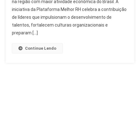
na região com maior atividade econômica do Brasil. A
Melhor
RH
iniciativa da Plataforma Melhor RH celebra a contribuição
Sudeste
de líderes que impulsionam o desenvolvimento de
Reconhece
talentos, fortalecem culturas organizacionais e
Lideranças
preparam […]
Continue Lendo