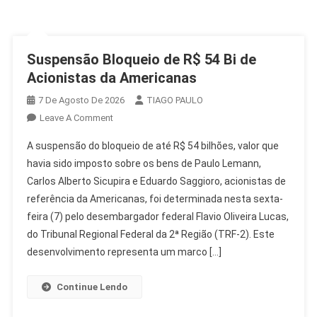
Suspensão Bloqueio de R$ 54 Bi de
Acionistas da Americanas
7 De Agosto De 2026
TIAGO PAULO
On
Leave A Comment
Suspensão
A suspensão do bloqueio de até R$ 54 bilhões, valor que
Bloqueio
havia sido imposto sobre os bens de Paulo Lemann,
De
Carlos Alberto Sicupira e Eduardo Saggioro, acionistas de
R$
referência da Americanas, foi determinada nesta sexta-
54
Bi
feira (7) pelo desembargador federal Flavio Oliveira Lucas,
De
do Tribunal Regional Federal da 2ª Região (TRF-2). Este
Acionistas
desenvolvimento representa um marco […]
Da
Americanas
Continue Lendo