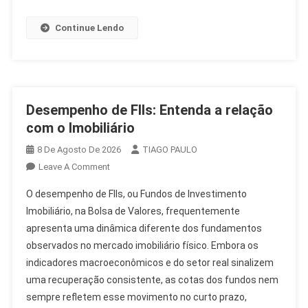
Continue Lendo
Desempenho de FIIs: Entenda a relação
com o Imobiliário
8 De Agosto De 2026
TIAGO PAULO
On
Leave A Comment
Desempenho
O desempenho de FIIs, ou Fundos de Investimento
De
Imobiliário, na Bolsa de Valores, frequentemente
FIIs:
apresenta uma dinâmica diferente dos fundamentos
Entenda
observados no mercado imobiliário físico. Embora os
A
Relação
indicadores macroeconômicos e do setor real sinalizem
Com
uma recuperação consistente, as cotas dos fundos nem
O
sempre refletem esse movimento no curto prazo,