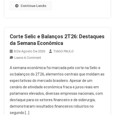
Continue Lendo
Corte Selic e Balanços 2T26: Destaques
da Semana Econômica
8 De Agosto De 2026
TIAGO PAULO
On
Leave A Comment
Corte
A semana econômica foi marcada pelo corte na Selic e
Selic
os balanços do 2T26, elementos centrais que moldam as
E
expectativas do mercado brasileiro. Apesar de um
Balanços
cenário de atividade econômica fraca e juros reais em
2T26:
Destaques
patamares elevados, diversas empresas nacionais, com
Da
destaque para os setores financeiro e de siderurgia,
Semana
demonstraram resultados financeiros robustos no
Econômica
segundo […]