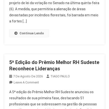
projeto de lei da votação no Senado na última quinta-feira
Venda
De
(6). A medida, que permitiria a alienação de áreas
Terras
devastadas por incêndios florestais, foi barrada em meio
Queimadas
a fortes […]
Da
Votação
Continue Lendo
5ª Edição do Prêmio Melhor RH Sudeste
Reconhece Lideranças
7 De Agosto De 2026
TIAGO PAULO
On
Leave A Comment
5ª
A 5ª edição do Prêmio Melhor RH Sudeste anunciou os
Edição
resultados de sua primeira fase, destacando 51
Do
profissionais que se sobressaem na gestão de pessoas
Prêmio