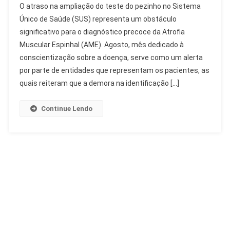
O atraso na ampliação do teste do pezinho no Sistema
Na
Único de Saúde (SUS) representa um obstáculo
Ampliação
significativo para o diagnóstico precoce da Atrofia
Do
Muscular Espinhal (AME). Agosto, mês dedicado à
Teste
Do
conscientização sobre a doença, serve como um alerta
Pezinho
por parte de entidades que representam os pacientes, as
Dificulta
quais reiteram que a demora na identificação […]
AME
Continue Lendo