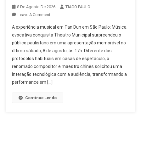
8 De Agosto De 2026
TIAGO PAULO
On
Leave A Comment
Tan
A experiência musical em Tan Dun em São Paulo: Música
Dun
evocativa conquista Theatro Municipal surpreendeu o
Em
público paulistano em uma apresentação memorável no
São
último sábado, 8 de agosto, às 17h. Diferente dos
Paulo:
Música
protocolos habituais em casas de espetáculo, o
Evocativa
renomado compositor e maestro chinês solicitou uma
Conquista
interação tecnológica com a audiência, transformando a
Theatro
performance em […]
Municipal
Continue Lendo