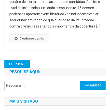
cenário de alerta para as autoridades sanitárias. Dentre o
Paulo:
total de infectados, um dado preocupante: 16 desses
23
Casos
pacientes apresentavam histórico vacinal incompleto ou
Confirmados
sequer haviam recebido qualquer dose da imunização
E
contra o vírus, ressaltando a importância da cobertura […]
Alerta
Vacinal
Continue Lendo
Navegação
Publicações mais antigas
por
PESQUISE AQUI:
posts
Pesquisar
por:
MAIS VISITADO