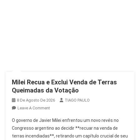
Milei Recua e Exclui Venda de Terras
Queimadas da Votação
8 De Agosto De 2026
TIAGO PAULO
On
Leave A Comment
Milei
O governo de Javier Milei enfrentou um novo revés no
Recua
Congresso argentino ao decidir **recuar na venda de
E
terras incendiadas**, retirando um capítulo crucial de seu
Exclui