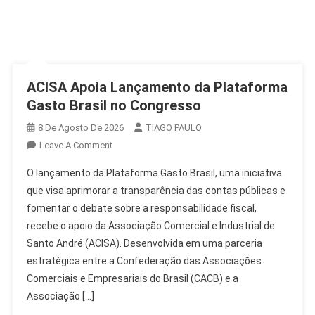
ACISA Apoia Lançamento da Plataforma
Gasto Brasil no Congresso
8 De Agosto De 2026
TIAGO PAULO
On
Leave A Comment
ACISA
O lançamento da Plataforma Gasto Brasil, uma iniciativa
Apoia
que visa aprimorar a transparência das contas públicas e
Lançamento
fomentar o debate sobre a responsabilidade fiscal,
Da
recebe o apoio da Associação Comercial e Industrial de
Plataforma
Gasto
Santo André (ACISA). Desenvolvida em uma parceria
Brasil
estratégica entre a Confederação das Associações
No
Comerciais e Empresariais do Brasil (CACB) e a
Congresso
Associação […]