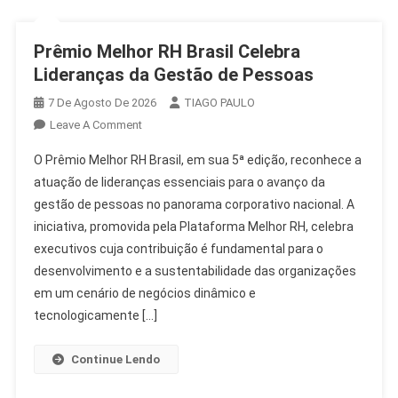
Prêmio Melhor RH Brasil Celebra
Lideranças da Gestão de Pessoas
7 De Agosto De 2026
TIAGO PAULO
On
Leave A Comment
Prêmio
O Prêmio Melhor RH Brasil, em sua 5ª edição, reconhece a
Melhor
atuação de lideranças essenciais para o avanço da
RH
gestão de pessoas no panorama corporativo nacional. A
Brasil
iniciativa, promovida pela Plataforma Melhor RH, celebra
Celebra
Lideranças
executivos cuja contribuição é fundamental para o
Da
desenvolvimento e a sustentabilidade das organizações
Gestão
em um cenário de negócios dinâmico e
De
tecnologicamente […]
Pessoas
Continue Lendo