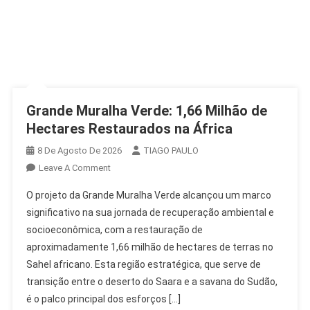
Grande Muralha Verde: 1,66 Milhão de
Hectares Restaurados na África
8 De Agosto De 2026
TIAGO PAULO
On
Leave A Comment
Grande
O projeto da Grande Muralha Verde alcançou um marco
Muralha
significativo na sua jornada de recuperação ambiental e
Verde:
socioeconômica, com a restauração de
1,66
aproximadamente 1,66 milhão de hectares de terras no
Milhão
De
Sahel africano. Esta região estratégica, que serve de
Hectares
transição entre o deserto do Saara e a savana do Sudão,
Restaurados
é o palco principal dos esforços […]