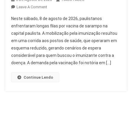
On
Leave A Comment
Paulistanos
Neste sábado, 8 de agosto de 2026, paulistanos
Enfrentam
enfrentaram longas filas por vacina de sarampo na
Longas
capital paulista. A mobilização pela imunização resultou
Filas
em uma corrida aos postos de saúde, que operaram em
Por
Vacina
esquema reduzido, gerando cenários de espera
De
considerável para quem buscou o imunizante contra a
Sarampo
doença. A demanda pela vacinação foi notória em […]
Continue Lendo