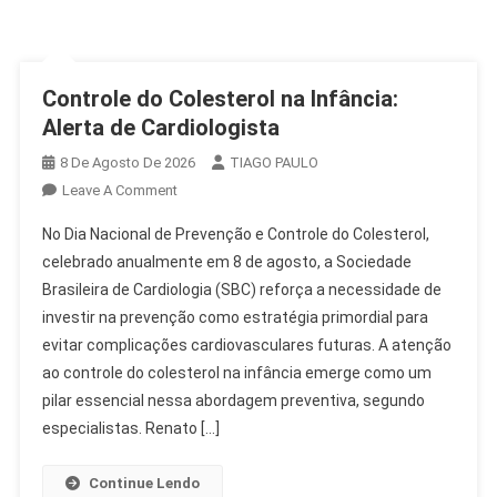
Controle do Colesterol na Infância:
Alerta de Cardiologista
8 De Agosto De 2026
TIAGO PAULO
On
Leave A Comment
Controle
No Dia Nacional de Prevenção e Controle do Colesterol,
Do
celebrado anualmente em 8 de agosto, a Sociedade
Colesterol
Brasileira de Cardiologia (SBC) reforça a necessidade de
Na
investir na prevenção como estratégia primordial para
Infância:
Alerta
evitar complicações cardiovasculares futuras. A atenção
De
ao controle do colesterol na infância emerge como um
Cardiologista
pilar essencial nessa abordagem preventiva, segundo
especialistas. Renato […]
Continue Lendo