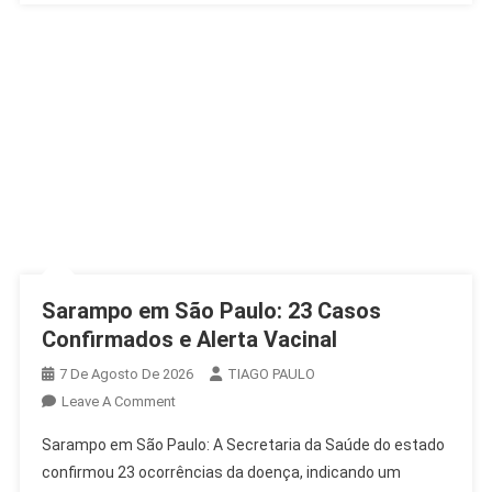
Sarampo em São Paulo: 23 Casos
Confirmados e Alerta Vacinal
7 De Agosto De 2026
TIAGO PAULO
On
Leave A Comment
Sarampo
Sarampo em São Paulo: A Secretaria da Saúde do estado
Em
confirmou 23 ocorrências da doença, indicando um
São