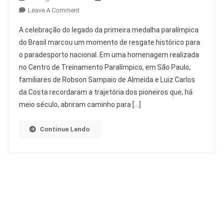
On
Leave A Comment
Legado
A celebração do legado da primeira medalha paralímpica
Da
do Brasil marcou um momento de resgate histórico para
Primeira
o paradesporto nacional. Em uma homenagem realizada
Medalha
no Centro de Treinamento Paralímpico, em São Paulo,
Paralímpica
Do
familiares de Robson Sampaio de Almeida e Luiz Carlos
Brasil
da Costa recordaram a trajetória dos pioneiros que, há
Celebrado
meio século, abriram caminho para […]
Continue Lendo