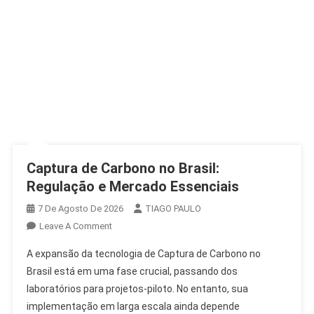
Captura de Carbono no Brasil:
Regulação e Mercado Essenciais
7 De Agosto De 2026
TIAGO PAULO
On
Leave A Comment
Captura
A expansão da tecnologia de Captura de Carbono no
De
Brasil está em uma fase crucial, passando dos
Carbono
laboratórios para projetos-piloto. No entanto, sua
No
implementação em larga escala ainda depende
Brasil: