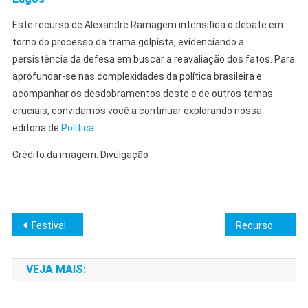
Este recurso de Alexandre Ramagem intensifica o debate em
torno do processo da trama golpista, evidenciando a
persistência da defesa em buscar a reavaliação dos fatos. Para
aprofundar-se nas complexidades da política brasileira e
acompanhar os desdobramentos deste e de outros temas
cruciais, convidamos você a continuar explorando nossa
editoria de
Política
.
Crédito da imagem: Divulgação
Navegação
Festival de Cinema de Mulheres em Gaza abre com A Voz de Hind Rajab
Recurso de Bolsonaro no STF cita cerceamento de defesa
de
VEJA MAIS:
Post