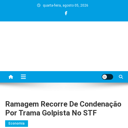
Skip
quarta-feira, agosto 05, 2026
to
content
Ramagem Recorre De Condenação
Por Trama Golpista No STF
Economia