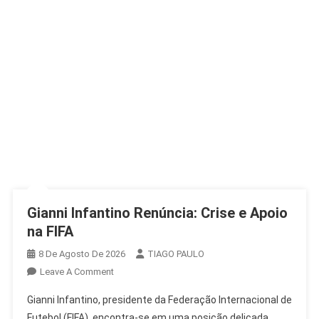
Gianni Infantino Renúncia: Crise e Apoio
na FIFA
8 De Agosto De 2026
TIAGO PAULO
On
Leave A Comment
Gianni
Gianni Infantino, presidente da Federação Internacional de
Infantino
Futebol (FIFA), encontra-se em uma posição delicada,