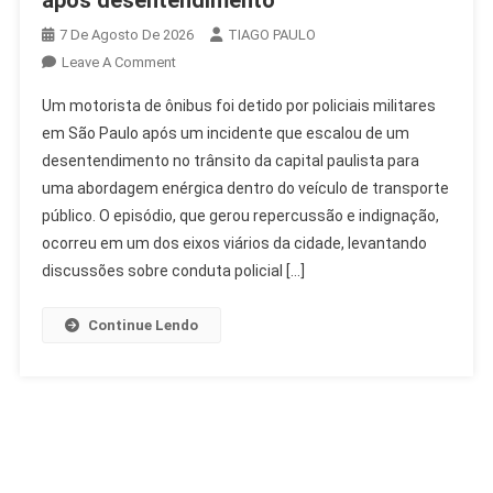
7 De Agosto De 2026
TIAGO PAULO
On
Leave A Comment
PMs
Um motorista de ônibus foi detido por policiais militares
Detêm
em São Paulo após um incidente que escalou de um
Motorista
desentendimento no trânsito da capital paulista para
De
uma abordagem enérgica dentro do veículo de transporte
Ônibus
Em
público. O episódio, que gerou repercussão e indignação,
SP
ocorreu em um dos eixos viários da cidade, levantando
Após
discussões sobre conduta policial […]
Desentendimento
Continue Lendo