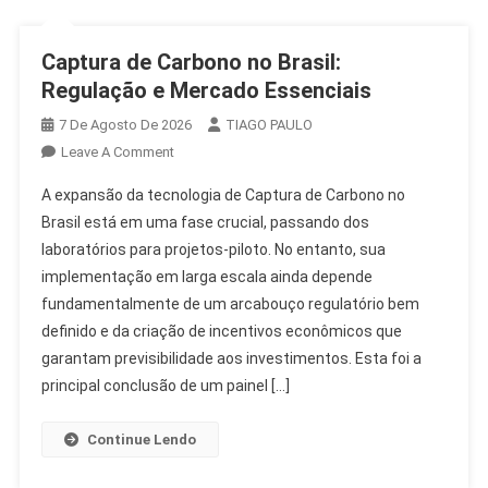
Captura de Carbono no Brasil:
Regulação e Mercado Essenciais
7 De Agosto De 2026
TIAGO PAULO
On
Leave A Comment
Captura
A expansão da tecnologia de Captura de Carbono no
De
Brasil está em uma fase crucial, passando dos
Carbono
laboratórios para projetos-piloto. No entanto, sua
No
implementação em larga escala ainda depende
Brasil:
Regulação
fundamentalmente de um arcabouço regulatório bem
E
definido e da criação de incentivos econômicos que
Mercado
garantam previsibilidade aos investimentos. Esta foi a
Essenciais
principal conclusão de um painel […]
Continue Lendo