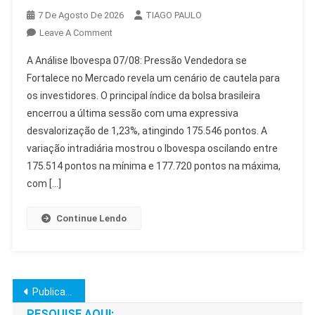
7 De Agosto De 2026
TIAGO PAULO
On
Leave A Comment
Análise
A Análise Ibovespa 07/08: Pressão Vendedora se
Ibovespa
Fortalece no Mercado revela um cenário de cautela para
07/08:
os investidores. O principal índice da bolsa brasileira
Pressão
encerrou a última sessão com uma expressiva
Vendedora
Se
desvalorização de 1,23%, atingindo 175.546 pontos. A
Fortalece
variação intradiária mostrou o Ibovespa oscilando entre
No
175.514 pontos na mínima e 177.720 pontos na máxima,
Mercado
com […]
Continue Lendo
Navegação
Publicações mais antigas
PESQUISE AQUI: