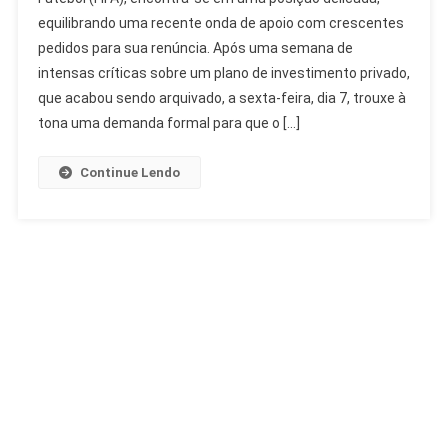
Renúncia:
equilibrando uma recente onda de apoio com crescentes
Crise
pedidos para sua renúncia. Após uma semana de
E
Apoio
intensas críticas sobre um plano de investimento privado,
Na
que acabou sendo arquivado, a sexta-feira, dia 7, trouxe à
FIFA
tona uma demanda formal para que o […]
Continue Lendo