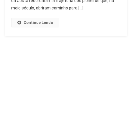
da Costa recordaram a trajetória dos pioneiros que, há
Celebrado
meio século, abriram caminho para […]
Continue Lendo