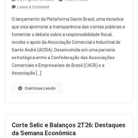
On
Leave A Comment
ACISA
O lançamento da Plataforma Gasto Brasil, uma iniciativa
Apoia
que visa aprimorar a transparência das contas públicas e
Lançamento
fomentar o debate sobre a responsabilidade fiscal,
Da
recebe o apoio da Associação Comercial e Industrial de
Plataforma
Gasto
Santo André (ACISA). Desenvolvida em uma parceria
Brasil
estratégica entre a Confederação das Associações
No
Comerciais e Empresariais do Brasil (CACB) e a
Congresso
Associação […]
Continue Lendo
Corte Selic e Balanços 2T26: Destaques
da Semana Econômica