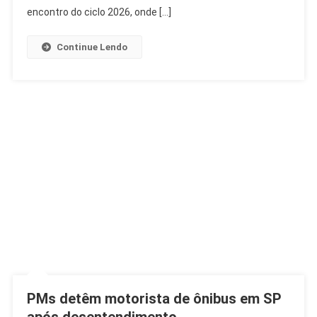
E
encontro do ciclo 2026, onde […]
Participa
Ativamente
Continue Lendo
PMs detêm motorista de ônibus em SP
após desentendimento