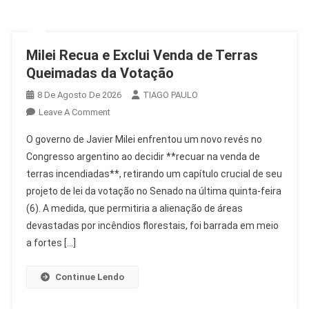
Milei Recua e Exclui Venda de Terras
Queimadas da Votação
8 De Agosto De 2026
TIAGO PAULO
On
Leave A Comment
Milei
O governo de Javier Milei enfrentou um novo revés no
Recua
Congresso argentino ao decidir **recuar na venda de
E
terras incendiadas**, retirando um capítulo crucial de seu
Exclui
projeto de lei da votação no Senado na última quinta-feira
Venda
De
(6). A medida, que permitiria a alienação de áreas
Terras
devastadas por incêndios florestais, foi barrada em meio
Queimadas
a fortes […]
Da
Votação
Continue Lendo