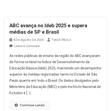
ABC avança no Ideb 2025 e supera
médias de SP e Brasil
8 De Agosto De 2026
TIAGO PAULO
On
Leave A Comment
ABC
As redes públicas de ensino da região do ABC avançaram
Avança
de forma notável no Índice de Desenvolvimento da
No
Educação Básica (Ideb) 2025, mantendo um desempenho
Ideb
superior às médias registradas tanto no Estado de São
2025
E
Paulo quanto em todo o Brasil. Os dados divulgados pelo
Supera
Ministério da Educação (MEC) e pelo Instituto Nacional de
Médias
Estudos e […]
De
SP
Continue Lendo
E