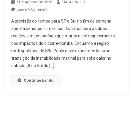
7 De Agosto De 2026
TIAGO PAULO
On
Leave A Comment
Previsão
A previsão do tempo para SP e Sul no fim de semana
Tempo
aponta cenários climáticos distintos para as duas
SP
regiões, em um período que marca o enfraquecimento
E
dos impactos do ciclone-bomba. Enquanto a região
Sul
Fim
metropolitana de São Paulo deve experimentar uma
De
transição de instabilidade matinal para sol e calor no
Semana:
sábado (8), o Sul do […]
Chuva,
Sol
Continue Lendo
E
Frio