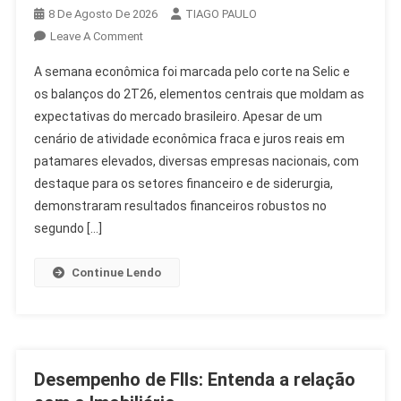
8 De Agosto De 2026
TIAGO PAULO
On
Leave A Comment
Corte
A semana econômica foi marcada pelo corte na Selic e
Selic
os balanços do 2T26, elementos centrais que moldam as
E
expectativas do mercado brasileiro. Apesar de um
Balanços
cenário de atividade econômica fraca e juros reais em
2T26:
Destaques
patamares elevados, diversas empresas nacionais, com
Da
destaque para os setores financeiro e de siderurgia,
Semana
demonstraram resultados financeiros robustos no
Econômica
segundo […]
Continue Lendo
Desempenho de FIIs: Entenda a relação