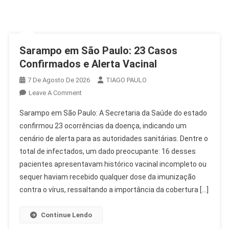
Sarampo em São Paulo: 23 Casos
Confirmados e Alerta Vacinal
7 De Agosto De 2026
TIAGO PAULO
On
Leave A Comment
Sarampo
Sarampo em São Paulo: A Secretaria da Saúde do estado
Em
confirmou 23 ocorrências da doença, indicando um
São
cenário de alerta para as autoridades sanitárias. Dentre o
Paulo:
total de infectados, um dado preocupante: 16 desses
23
Casos
pacientes apresentavam histórico vacinal incompleto ou
Confirmados
sequer haviam recebido qualquer dose da imunização
E
contra o vírus, ressaltando a importância da cobertura […]
Alerta
Vacinal
Continue Lendo