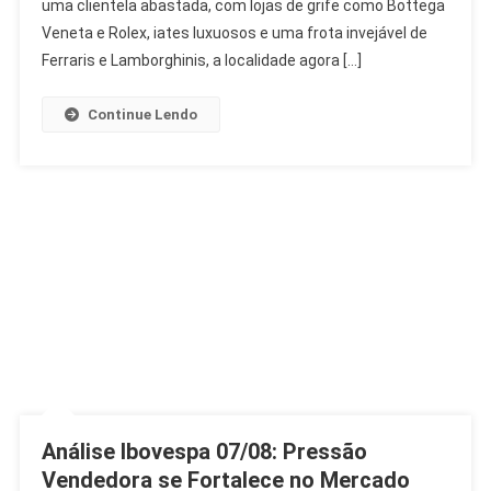
Milionário
uma clientela abastada, com lojas de grife como Bottega
A
Veneta e Rolex, iates luxuosos e uma frota invejável de
Polo
Ferraris e Lamborghinis, a localidade agora […]
De
Tecnologia
Continue Lendo
Análise Ibovespa 07/08: Pressão
Vendedora se Fortalece no Mercado