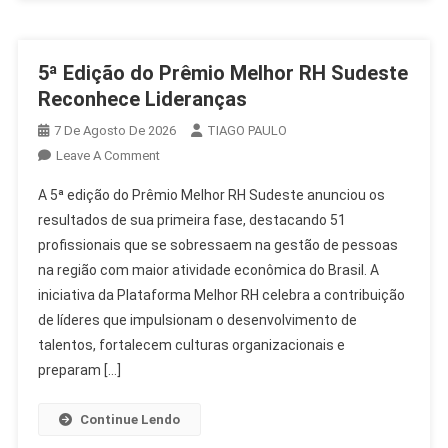
5ª Edição do Prêmio Melhor RH Sudeste
Reconhece Lideranças
7 De Agosto De 2026
TIAGO PAULO
On
Leave A Comment
5ª
A 5ª edição do Prêmio Melhor RH Sudeste anunciou os
Edição
resultados de sua primeira fase, destacando 51
Do
profissionais que se sobressaem na gestão de pessoas
Prêmio
na região com maior atividade econômica do Brasil. A
Melhor
RH
iniciativa da Plataforma Melhor RH celebra a contribuição
Sudeste
de líderes que impulsionam o desenvolvimento de
Reconhece
talentos, fortalecem culturas organizacionais e
Lideranças
preparam […]
Continue Lendo