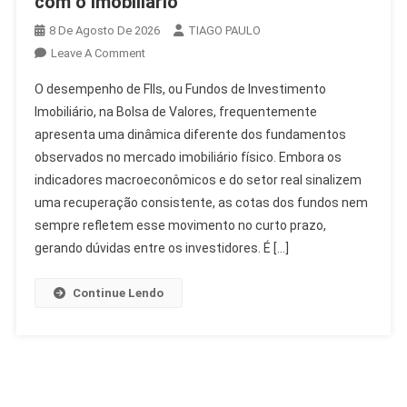
com o Imobiliário
8 De Agosto De 2026
TIAGO PAULO
On
Leave A Comment
Desempenho
O desempenho de FIIs, ou Fundos de Investimento
De
Imobiliário, na Bolsa de Valores, frequentemente
FIIs:
apresenta uma dinâmica diferente dos fundamentos
Entenda
observados no mercado imobiliário físico. Embora os
A
Relação
indicadores macroeconômicos e do setor real sinalizem
Com
uma recuperação consistente, as cotas dos fundos nem
O
sempre refletem esse movimento no curto prazo,
Imobiliário
gerando dúvidas entre os investidores. É […]
Continue Lendo