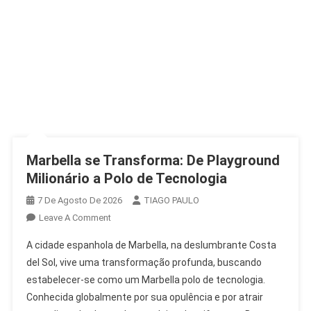
Marbella se Transforma: De Playground
Milionário a Polo de Tecnologia
7 De Agosto De 2026
TIAGO PAULO
On
Leave A Comment
Marbella
A cidade espanhola de Marbella, na deslumbrante Costa
Se
del Sol, vive uma transformação profunda, buscando
Transforma:
estabelecer-se como um Marbella polo de tecnologia.
De
Conhecida globalmente por sua opulência e por atrair
Playground