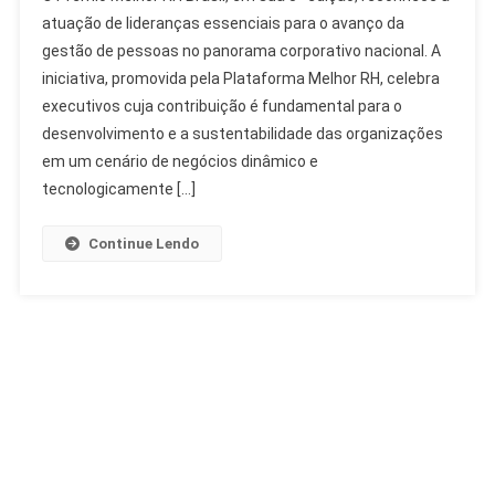
Melhor
atuação de lideranças essenciais para o avanço da
RH
gestão de pessoas no panorama corporativo nacional. A
Brasil
iniciativa, promovida pela Plataforma Melhor RH, celebra
Celebra
Lideranças
executivos cuja contribuição é fundamental para o
Da
desenvolvimento e a sustentabilidade das organizações
Gestão
em um cenário de negócios dinâmico e
De
tecnologicamente […]
Pessoas
Continue Lendo