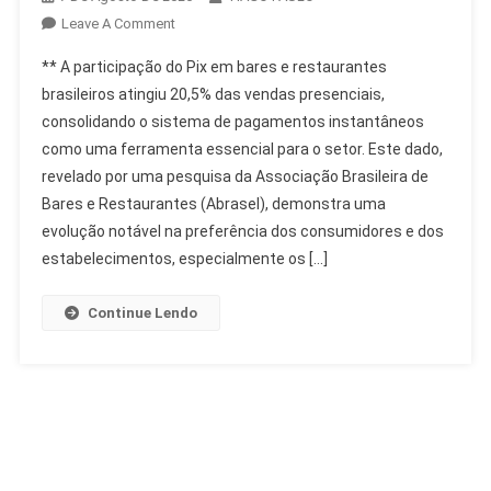
On
Leave A Comment
Pix
** A participação do Pix em bares e restaurantes
Cresce
brasileiros atingiu 20,5% das vendas presenciais,
Em
consolidando o sistema de pagamentos instantâneos
Bares
como uma ferramenta essencial para o setor. Este dado,
E
Restaurantes,
revelado por uma pesquisa da Associação Brasileira de
Superando
Bares e Restaurantes (Abrasel), demonstra uma
Dinheiro
evolução notável na preferência dos consumidores e dos
estabelecimentos, especialmente os […]
Continue Lendo