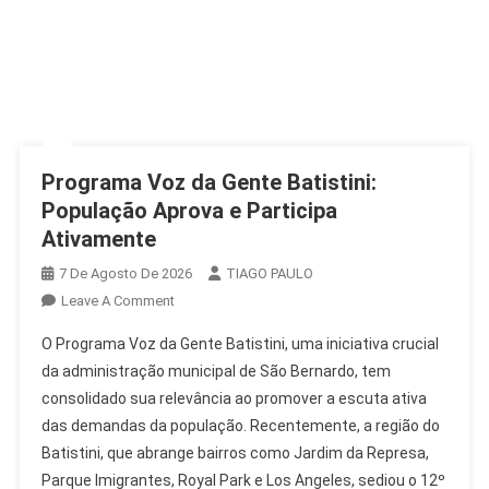
Programa Voz da Gente Batistini:
População Aprova e Participa
Ativamente
7 De Agosto De 2026
TIAGO PAULO
On
Leave A Comment
Programa
O Programa Voz da Gente Batistini, uma iniciativa crucial
Voz
da administração municipal de São Bernardo, tem
Da
consolidado sua relevância ao promover a escuta ativa
Gente
das demandas da população. Recentemente, a região do
Batistini:
População
Batistini, que abrange bairros como Jardim da Represa,
Aprova
Parque Imigrantes, Royal Park e Los Angeles, sediou o 12º