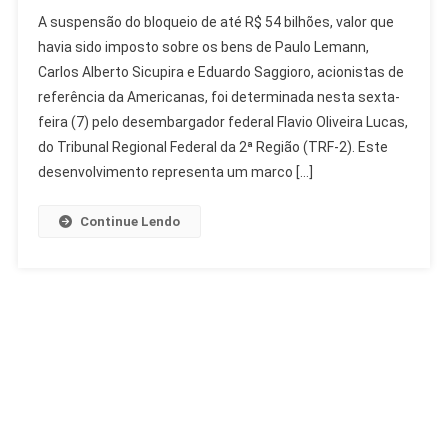
Suspensão
A suspensão do bloqueio de até R$ 54 bilhões, valor que
Bloqueio
havia sido imposto sobre os bens de Paulo Lemann,
De
Carlos Alberto Sicupira e Eduardo Saggioro, acionistas de
R$
referência da Americanas, foi determinada nesta sexta-
54
Bi
feira (7) pelo desembargador federal Flavio Oliveira Lucas,
De
do Tribunal Regional Federal da 2ª Região (TRF-2). Este
Acionistas
desenvolvimento representa um marco […]
Da
Americanas
Continue Lendo