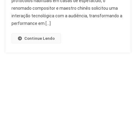
protocolos habituais em casas de espetáculo, o
Evocativa
renomado compositor e maestro chinês solicitou uma
Conquista
interação tecnológica com a audiência, transformando a
Theatro
performance em […]
Municipal
Continue Lendo