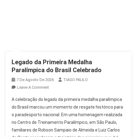
Legado da Primeira Medalha
Paralímpica do Brasil Celebrado
7 De Agosto De 2026
TIAGO PAULO
On
Leave A Comment
Legado
A celebração do legado da primeira medalha paralímpica
Da
do Brasil marcou um momento de resgate histórico para
Primeira
o paradesporto nacional. Em uma homenagem realizada
Medalha
no Centro de Treinamento Paralímpico, em São Paulo,
Paralímpica
Do
familiares de Robson Sampaio de Almeida e Luiz Carlos
Brasil