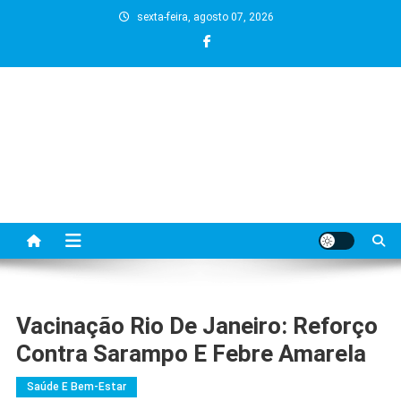
Skip
sexta-feira, agosto 07, 2026
to
content
Vacinação Rio De Janeiro: Reforço
Contra Sarampo E Febre Amarela
Saúde E Bem-Estar