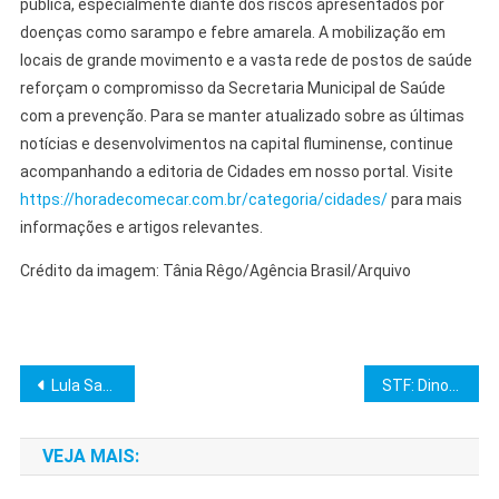
pública, especialmente diante dos riscos apresentados por
doenças como sarampo e febre amarela. A mobilização em
locais de grande movimento e a vasta rede de postos de saúde
reforçam o compromisso da Secretaria Municipal de Saúde
com a prevenção. Para se manter atualizado sobre as últimas
notícias e desenvolvimentos na capital fluminense, continue
acompanhando a editoria de Cidades em nosso portal. Visite
https://horadecomecar.com.br/categoria/cidades/
para mais
informações e artigos relevantes.
Crédito da imagem: Tânia Rêgo/Agência Brasil/Arquivo
Navegação
Lula Sanciona Orçamento 2026 com Veto de R$ 400 Milhões
STF: Dino exige plano para auditar emendas da saúde em 10 dias
de
VEJA MAIS:
Post