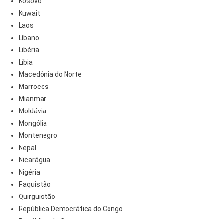
Kosovo
Kuwait
Laos
Líbano
Libéria
Líbia
Macedônia do Norte
Marrocos
Mianmar
Moldávia
Mongólia
Montenegro
Nepal
Nicarágua
Nigéria
Paquistão
Quirguistão
República Democrática do Congo