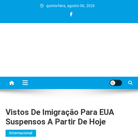
Skip
quinta-feira, agosto 06, 2026
to
content
Vistos De Imigração Para EUA
Suspensos A Partir De Hoje
Internacional