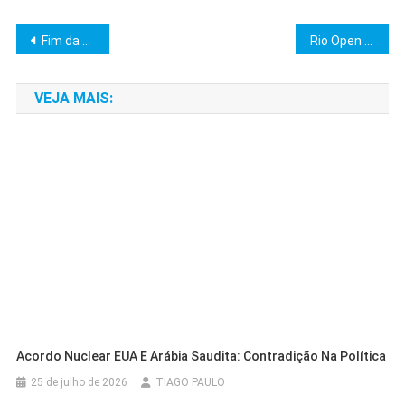
Navegação
Fim da Escala 6×1 Pode Alavancar Produtividade, Diz Boulos
Rio Open 2026: João Fonseca e Musetti Confirmados
de
VEJA MAIS:
Post
Acordo Nuclear EUA E Arábia Saudita: Contradição Na Política
25 de julho de 2026
TIAGO PAULO