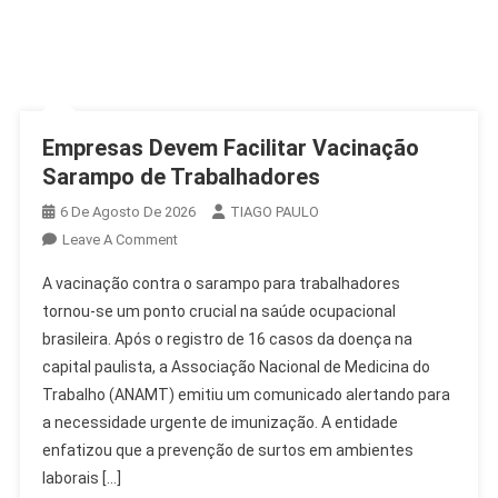
Empresas Devem Facilitar Vacinação
Sarampo de Trabalhadores
6 De Agosto De 2026
TIAGO PAULO
On
Leave A Comment
Empresas
A vacinação contra o sarampo para trabalhadores
Devem
tornou-se um ponto crucial na saúde ocupacional
Facilitar
brasileira. Após o registro de 16 casos da doença na
Vacinação
capital paulista, a Associação Nacional de Medicina do
Sarampo
De
Trabalho (ANAMT) emitiu um comunicado alertando para
Trabalhadores
a necessidade urgente de imunização. A entidade
enfatizou que a prevenção de surtos em ambientes
laborais […]