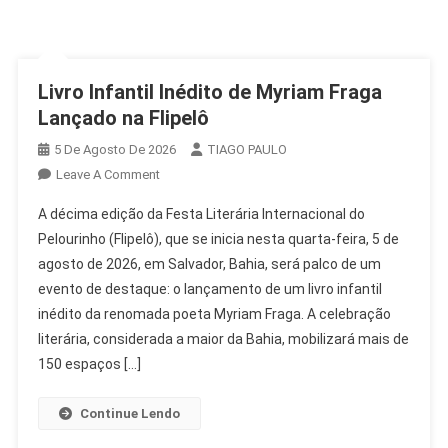
Livro Infantil Inédito de Myriam Fraga
Lançado na Flipelô
5 De Agosto De 2026
TIAGO PAULO
On
Leave A Comment
Livro
A décima edição da Festa Literária Internacional do
Infantil
Pelourinho (Flipelô), que se inicia nesta quarta-feira, 5 de
Inédito
agosto de 2026, em Salvador, Bahia, será palco de um
De
evento de destaque: o lançamento de um livro infantil
Myriam
Fraga
inédito da renomada poeta Myriam Fraga. A celebração
Lançado
literária, considerada a maior da Bahia, mobilizará mais de
Na
150 espaços […]
Flipelô
Continue Lendo