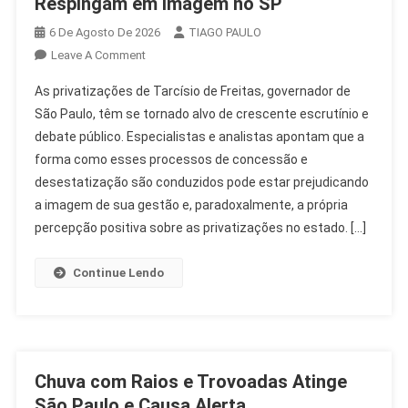
Respingam em Imagem no SP
6 De Agosto De 2026
TIAGO PAULO
On
Leave A Comment
Tarcísio
As privatizações de Tarcísio de Freitas, governador de
Privatizações:
São Paulo, têm se tornado alvo de crescente escrutínio e
Críticas
debate público. Especialistas e analistas apontam que a
Respingam
forma como esses processos de concessão e
Em
Imagem
desestatização são conduzidos pode estar prejudicando
No
a imagem de sua gestão e, paradoxalmente, a própria
SP
percepção positiva sobre as privatizações no estado. […]
Continue Lendo
Chuva com Raios e Trovoadas Atinge
São Paulo e Causa Alerta