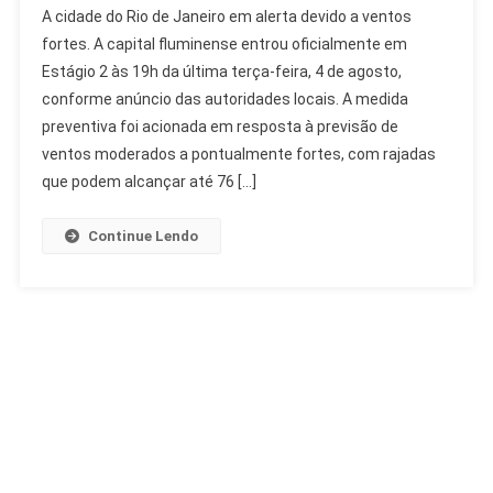
A cidade do Rio de Janeiro em alerta devido a ventos
De
fortes. A capital fluminense entrou oficialmente em
Janeiro
Estágio 2 às 19h da última terça-feira, 4 de agosto,
Em
conforme anúncio das autoridades locais. A medida
Alerta:
Ventos
preventiva foi acionada em resposta à previsão de
Fortes
ventos moderados a pontualmente fortes, com rajadas
Ativam
que podem alcançar até 76 […]
Estágio
2
Continue Lendo