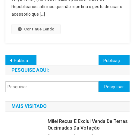
E
Republicanos, afirmou que não repetiria o gesto de usar o
Confiança
acessório que […]
Nas
Urnas
Continue Lendo
Navegação
Publicações mais antigas
Publicações mais novas
por
PESQUISE AQUI:
posts
Pesquisar
por:
MAIS VISITADO
Milei Recua E Exclui Venda De Terras
Queimadas Da Votação