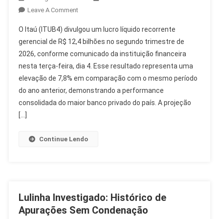
On
Leave A Comment
Itaú
O Itaú (ITUB4) divulgou um lucro líquido recorrente
(ITUB4)
gerencial de R$ 12,4 bilhões no segundo trimestre de
Tem
2026, conforme comunicado da instituição financeira
Lucro
nesta terça-feira, dia 4. Esse resultado representa uma
Recorrente
De
elevação de 7,8% em comparação com o mesmo período
R$
do ano anterior, demonstrando a performance
12,4
consolidada do maior banco privado do país. A projeção
Bilhões
[…]
No
2T26
Continue Lendo
Lulinha Investigado: Histórico de
Apurações Sem Condenação