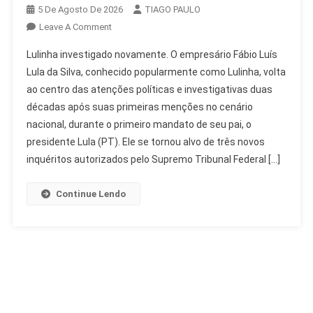
5 De Agosto De 2026
TIAGO PAULO
On
Leave A Comment
Lulinha
Lulinha investigado novamente. O empresário Fábio Luís
Investigado:
Lula da Silva, conhecido popularmente como Lulinha, volta
Histórico
ao centro das atenções políticas e investigativas duas
De
décadas após suas primeiras menções no cenário
Apurações
Sem
nacional, durante o primeiro mandato de seu pai, o
Condenação
presidente Lula (PT). Ele se tornou alvo de três novos
inquéritos autorizados pelo Supremo Tribunal Federal […]
Continue Lendo