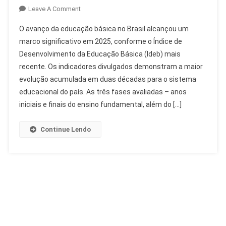
On
Leave A Comment
Ideb
O avanço da educação básica no Brasil alcançou um
2025:
marco significativo em 2025, conforme o Índice de
Avanço
Desenvolvimento da Educação Básica (Ideb) mais
Histórico
recente. Os indicadores divulgados demonstram a maior
Da
Educação
evolução acumulada em duas décadas para o sistema
Básica
educacional do país. As três fases avaliadas – anos
No
iniciais e finais do ensino fundamental, além do […]
Brasil
Continue Lendo