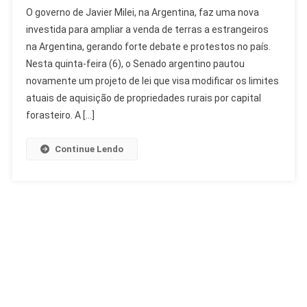
Milei
O governo de Javier Milei, na Argentina, faz uma nova
Tenta
investida para ampliar a venda de terras a estrangeiros
Ampliar
na Argentina, gerando forte debate e protestos no país.
Venda
Nesta quinta-feira (6), o Senado argentino pautou
De
Terras
novamente um projeto de lei que visa modificar os limites
A
atuais de aquisição de propriedades rurais por capital
Estrangeiros
forasteiro. A […]
Na
Argentina
Continue Lendo