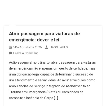
Abrir passagem para viaturas de
emergência: dever e lei
5 De Agosto De 2026
TIAGO PAULO
On
Leave A Comment
Abrir
Ação essencial no trânsito, abrir passagem para viaturas
Passagem
de emergência não é apenas um gesto de civilidade, mas
Para
uma obrigação legal capaz de determinar o sucesso de
Viaturas
um atendimento e salvar vidas. Ao avistar veículos como
De
Emergência:
ambulâncias do Serviço Integrado de Atendimento ao
Dever
Trauma em Emergência (Siate) ou caminhões de
E
combate a incêndio do Corpo […]
Lei