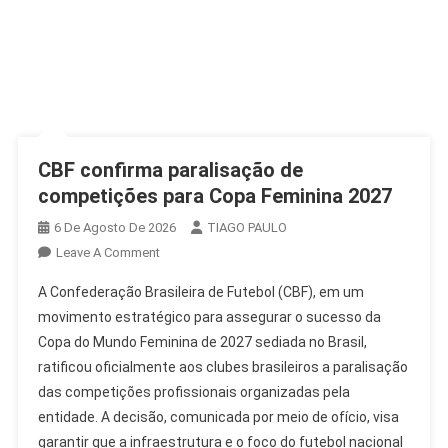
CBF confirma paralisação de
competições para Copa Feminina 2027
6 De Agosto De 2026
TIAGO PAULO
On
Leave A Comment
CBF
A Confederação Brasileira de Futebol (CBF), em um
Confirma
movimento estratégico para assegurar o sucesso da
Paralisação
Copa do Mundo Feminina de 2027 sediada no Brasil,
De
ratificou oficialmente aos clubes brasileiros a paralisação
Competições
Para
das competições profissionais organizadas pela
Copa
entidade. A decisão, comunicada por meio de ofício, visa
Feminina
garantir que a infraestrutura e o foco do futebol nacional