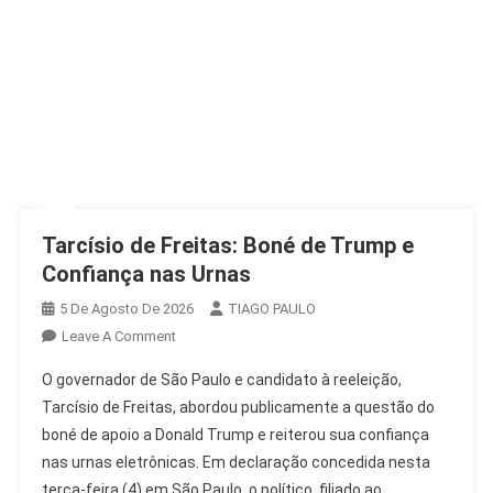
Tarcísio de Freitas: Boné de Trump e
Confiança nas Urnas
5 De Agosto De 2026
TIAGO PAULO
On
Leave A Comment
Tarcísio
O governador de São Paulo e candidato à reeleição,
De
Tarcísio de Freitas, abordou publicamente a questão do
Freitas:
boné de apoio a Donald Trump e reiterou sua confiança
Boné
nas urnas eletrônicas. Em declaração concedida nesta
De
Trump
terça-feira (4) em São Paulo, o político, filiado ao