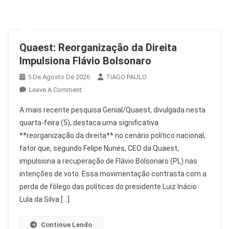
Quaest: Reorganização da Direita
Impulsiona Flávio Bolsonaro
5 De Agosto De 2026
TIAGO PAULO
On
Leave A Comment
Quaest:
A mais recente pesquisa Genial/Quaest, divulgada nesta
Reorganização
quarta-feira (5), destaca uma significativa
Da
**reorganização da direita** no cenário político nacional,
Direita
fator que, segundo Felipe Nunes, CEO da Quaest,
Impulsiona
Flávio
impulsiona a recuperação de Flávio Bolsonaro (PL) nas
Bolsonaro
intenções de voto. Essa movimentação contrasta com a
perda de fôlego das políticas do presidente Luiz Inácio
Lula da Silva […]
Continue Lendo