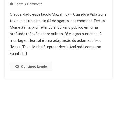
On
Leave A Comment
Espetáculo
O aguardado espetáculo Mazal Tov – Quando a Vida Sorri
Mazal
faz sua estreia no dia 04 de agosto, no renomado Teatro
Tov
Moise Safra, prometendo envolver o público em uma
Estreia
profunda reflexão sobre cultura, fé e laços humanos. A
No
Teatro
montagem teatral é uma adaptação do aclamado livro
Moise
“Mazal Tov – Minha Surpreendente Amizade com uma
Safra
Família […]
Continue Lendo