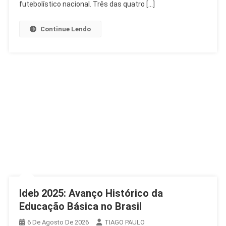
Ser
futebolístico nacional. Três das quatro […]
Só
De
Continue Lendo
Campeões
Ideb 2025: Avanço Histórico da
Educação Básica no Brasil
6 De Agosto De 2026
TIAGO PAULO