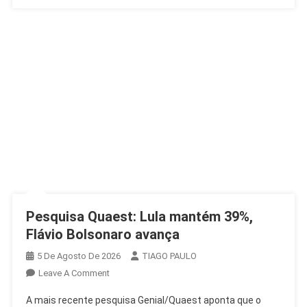
Pesquisa Quaest: Lula mantém 39%,
Flávio Bolsonaro avança
5 De Agosto De 2026
TIAGO PAULO
On
Leave A Comment
Pesquisa
A mais recente pesquisa Genial/Quaest aponta que o
Quaest: