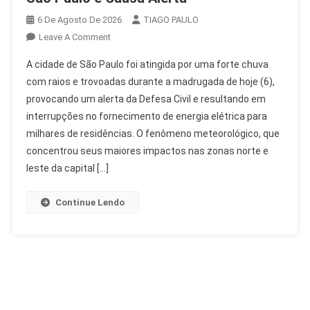
6 De Agosto De 2026
TIAGO PAULO
On
Leave A Comment
Chuva
A cidade de São Paulo foi atingida por uma forte chuva
Com
com raios e trovoadas durante a madrugada de hoje (6),
Raios
provocando um alerta da Defesa Civil e resultando em
E
interrupções no fornecimento de energia elétrica para
Trovoadas
Atinge
milhares de residências. O fenômeno meteorológico, que
São
concentrou seus maiores impactos nas zonas norte e
Paulo
leste da capital […]
E
Causa
Continue Lendo
Alerta