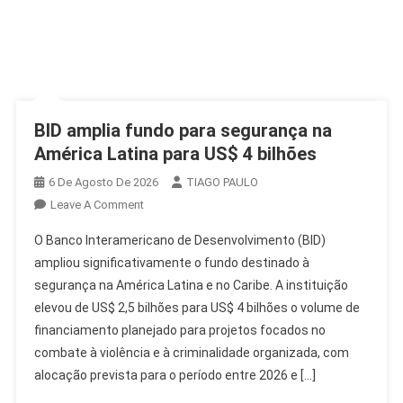
BID amplia fundo para segurança na
América Latina para US$ 4 bilhões
6 De Agosto De 2026
TIAGO PAULO
On
Leave A Comment
BID
O Banco Interamericano de Desenvolvimento (BID)
Amplia
ampliou significativamente o fundo destinado à
Fundo
segurança na América Latina e no Caribe. A instituição
Para
elevou de US$ 2,5 bilhões para US$ 4 bilhões o volume de
Segurança
Na
financiamento planejado para projetos focados no
América
combate à violência e à criminalidade organizada, com
Latina
alocação prevista para o período entre 2026 e […]
Para