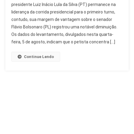
presidente Luiz Inácio Lula da Silva (PT) permanece na
Lula
liderança da corrida presidencial para o primeiro turno,
Mantém
contudo, sua margem de vantagem sobre o senador
39%,
Flávio
Flávio Bolsonaro (PL) registrou uma notável diminuição.
Bolsonaro
Os dados do levantamento, divulgados nesta quarta-
Avança
feira, 5 de agosto, indicam que o petista concentra […]
Continue Lendo