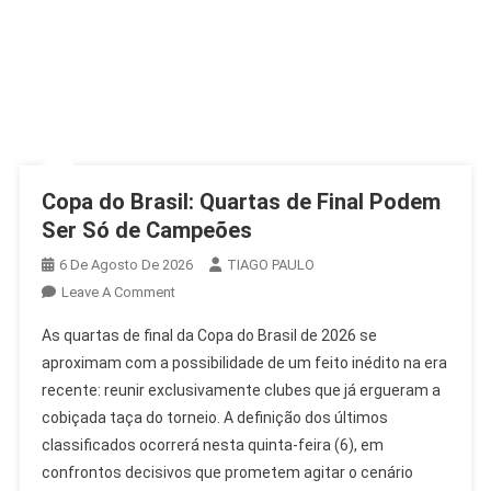
Copa do Brasil: Quartas de Final Podem
Ser Só de Campeões
6 De Agosto De 2026
TIAGO PAULO
On
Leave A Comment
Copa
As quartas de final da Copa do Brasil de 2026 se
Do
aproximam com a possibilidade de um feito inédito na era
Brasil:
recente: reunir exclusivamente clubes que já ergueram a
Quartas
cobiçada taça do torneio. A definição dos últimos
De
Final
classificados ocorrerá nesta quinta-feira (6), em
Podem
confrontos decisivos que prometem agitar o cenário