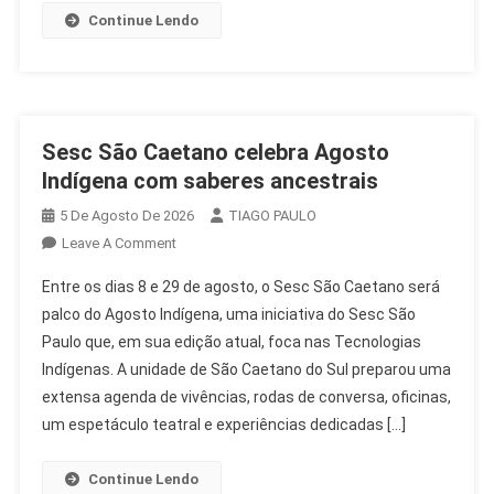
Continue Lendo
Sesc São Caetano celebra Agosto
Indígena com saberes ancestrais
5 De Agosto De 2026
TIAGO PAULO
On
Leave A Comment
Sesc
Entre os dias 8 e 29 de agosto, o Sesc São Caetano será
São
palco do Agosto Indígena, uma iniciativa do Sesc São
Caetano
Paulo que, em sua edição atual, foca nas Tecnologias
Celebra
Indígenas. A unidade de São Caetano do Sul preparou uma
Agosto
Indígena
extensa agenda de vivências, rodas de conversa, oficinas,
Com
um espetáculo teatral e experiências dedicadas […]
Saberes
Ancestrais
Continue Lendo