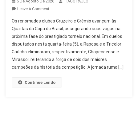
6 De Agosto De 2026
TIAGO PAULO
On
Leave A Comment
Cruzeiro
Os renomados clubes Cruzeiro e Grêmio avançam às
E
Quartas da Copa do Brasil, assegurando suas vagas na
Grêmio
próxima fase do prestigiado torneio nacional. Em duelos
Avançam
disputados nesta quarta-feira (5), a Raposa e o Tricolor
Às
Quartas
Gaúcho eliminaram, respectivamente, Chapecoense e
Da
Mirassol, reiterando a força de dois dos maiores
Copa
campeões da história da competição. A jornada rumo […]
Do
Brasil
Continue Lendo