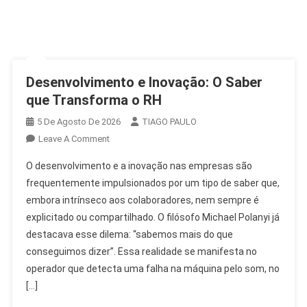
Desenvolvimento e Inovação: O Saber
que Transforma o RH
5 De Agosto De 2026
TIAGO PAULO
On
Leave A Comment
Desenvolvimento
O desenvolvimento e a inovação nas empresas são
E
frequentemente impulsionados por um tipo de saber que,
Inovação:
embora intrínseco aos colaboradores, nem sempre é
O
explicitado ou compartilhado. O filósofo Michael Polanyi já
Saber
Que
destacava esse dilema: “sabemos mais do que
Transforma
conseguimos dizer”. Essa realidade se manifesta no
O
operador que detecta uma falha na máquina pelo som, no
RH
[…]