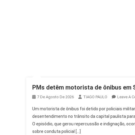
PMs detêm motorista de ônibus em 
7 De Agosto De 2026
TIAGO PAULO
Leave A 
Um motorista de ônibus foi detido por policiais mili
desentendimento no trânsito da capital paulista par
O episódio, que gerou repercussão e indignação, oco
sobre conduta policial […]