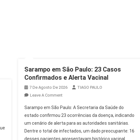
Sarampo em São Paulo: 23 Casos
Confirmados e Alerta Vacinal
7 De Agosto De 2026
TIAGO PAULO
On
Leave A Comment
Sarampo
Sarampo em São Paulo: A Secretaria da Saúde do
Em
estado confirmou 23 ocorrências da doença, indicando
São
um cenário de alerta para as autoridades sanitárias.
Paulo:
que
Dentre o total de infectados, um dado preocupante: 16
23
Casos
desses pacientes apresentavam histórico vacinal