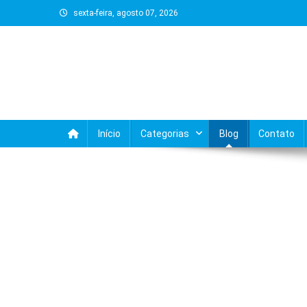
Skip
sexta-feira, agosto 07, 2026
to
content
Início
Categorias
Blog
Contato
BLOG