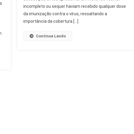
as
Confirmados
incompleto ou sequer haviam recebido qualquer dose
E
da imunização contra o vírus, ressaltando a
Alerta
importância da cobertura […]
Vacinal
m
Continue Lendo