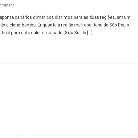
On
Comment
Previsão
aponta cenários climáticos distintos para as duas regiões, em um
Tempo
do ciclone-bomba. Enquanto a região metropolitana de São Paulo
SP
nal para sol e calor no sábado (8), o Sul do […]
E
Sul
Fim
De
Semana:
Chuva,
Sol
E
Frio