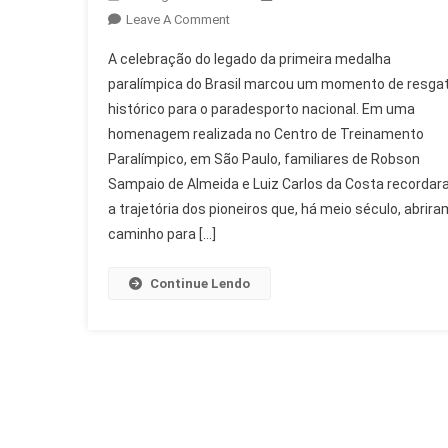
On
Leave A Comment
Legado
A celebração do legado da primeira medalha
Da
paralímpica do Brasil marcou um momento de resga
Primeira
histórico para o paradesporto nacional. Em uma
Medalha
homenagem realizada no Centro de Treinamento
Paralímpica
Do
Paralímpico, em São Paulo, familiares de Robson
Brasil
Sampaio de Almeida e Luiz Carlos da Costa recorda
Celebrado
a trajetória dos pioneiros que, há meio século, abrira
caminho para […]
Continue Lendo