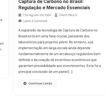
Captura de Carbono no Brasil:
Regulação e Mercado Essenciais
7 De Agosto De 2026
TIAGO PAULO
te
On
Leave A Comment
Captura
A expansão da tecnologia de Captura de Carbono no
De
Brasil está em uma fase crucial, passando dos
Carbono
laboratórios para projetos-piloto. No entanto, sua
No
ram
implementação em larga escala ainda depende
Brasil:
m
Regulação
fundamentalmente de um arcabouço regulatório bem
E
definido e da criação de incentivos econômicos que
Mercado
garantam previsibilidade aos investimentos. Esta foi a
Essenciais
principal conclusão de um painel […]
Continue Lendo