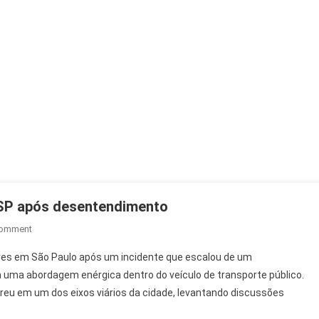
SP após desentendimento
On
Comment
PMs
tares em São Paulo após um incidente que escalou de um
Detêm
a uma abordagem enérgica dentro do veículo de transporte público.
Motorista
rreu em um dos eixos viários da cidade, levantando discussões
De
Ônibus