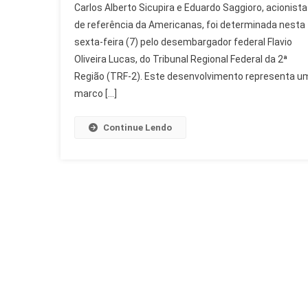
Carlos Alberto Sicupira e Eduardo Saggioro, acionist
R$
de referência da Americanas, foi determinada nesta
54
Bi
sexta-feira (7) pelo desembargador federal Flavio
De
Oliveira Lucas, do Tribunal Regional Federal da 2ª
Acionistas
Região (TRF-2). Este desenvolvimento representa u
Da
marco […]
Americanas
Continue Lendo