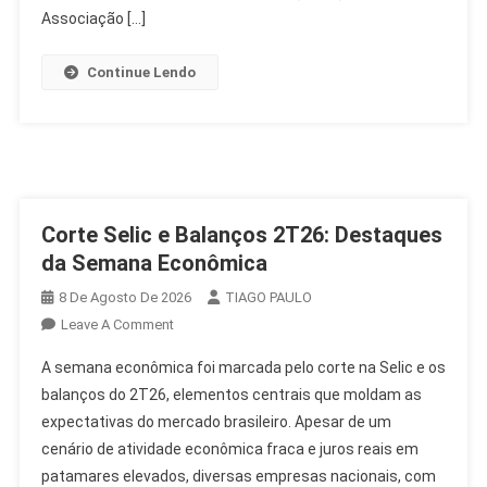
Congresso
Associação […]
Continue Lendo
Corte Selic e Balanços 2T26: Destaques
da Semana Econômica
8 De Agosto De 2026
TIAGO PAULO
On
Leave A Comment
Corte
A semana econômica foi marcada pelo corte na Selic e os
Selic
balanços do 2T26, elementos centrais que moldam as
E
expectativas do mercado brasileiro. Apesar de um
Balanços
cenário de atividade econômica fraca e juros reais em
2T26:
Destaques
patamares elevados, diversas empresas nacionais, com