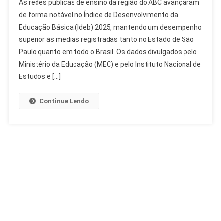
As redes públicas de ensino da região do ABC avançaram
Avança
de forma notável no Índice de Desenvolvimento da
No
Educação Básica (Ideb) 2025, mantendo um desempenho
Ideb
superior às médias registradas tanto no Estado de São
2025
E
Paulo quanto em todo o Brasil. Os dados divulgados pelo
Supera
Ministério da Educação (MEC) e pelo Instituto Nacional de
Médias
Estudos e […]
De
SP
Continue Lendo
E
Brasil