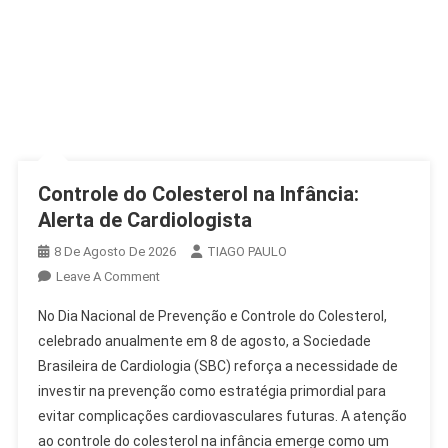
Controle do Colesterol na Infância:
Alerta de Cardiologista
8 De Agosto De 2026
TIAGO PAULO
On
Leave A Comment
Controle
No Dia Nacional de Prevenção e Controle do Colesterol,
Do
celebrado anualmente em 8 de agosto, a Sociedade
Colesterol
Brasileira de Cardiologia (SBC) reforça a necessidade de
Na
investir na prevenção como estratégia primordial para
Infância:
Alerta
evitar complicações cardiovasculares futuras. A atenção
De
ao controle do colesterol na infância emerge como um