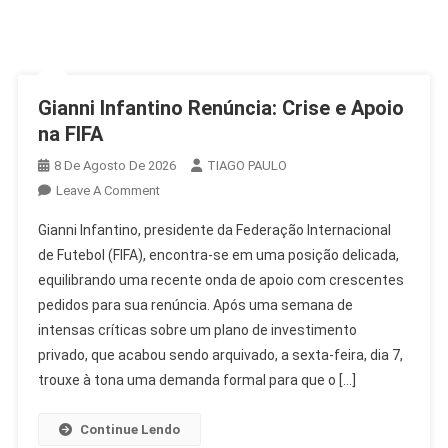
Gianni Infantino Renúncia: Crise e Apoio
na FIFA
8 De Agosto De 2026
TIAGO PAULO
On
Leave A Comment
Gianni
Gianni Infantino, presidente da Federação Internacional
Infantino
de Futebol (FIFA), encontra-se em uma posição delicada,
Renúncia:
equilibrando uma recente onda de apoio com crescentes
Crise
pedidos para sua renúncia. Após uma semana de
E
Apoio
intensas críticas sobre um plano de investimento
Na
privado, que acabou sendo arquivado, a sexta-feira, dia 7,
FIFA
trouxe à tona uma demanda formal para que o […]
Continue Lendo