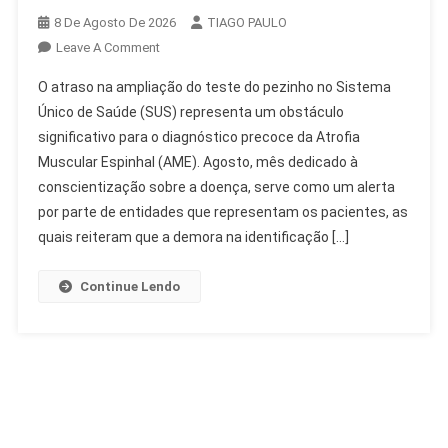
8 De Agosto De 2026
TIAGO PAULO
On
Leave A Comment
Atraso
O atraso na ampliação do teste do pezinho no Sistema
Na
Único de Saúde (SUS) representa um obstáculo
Ampliação
significativo para o diagnóstico precoce da Atrofia
Do
Muscular Espinhal (AME). Agosto, mês dedicado à
Teste
Do
conscientização sobre a doença, serve como um alerta
Pezinho
por parte de entidades que representam os pacientes, as
Dificulta
quais reiteram que a demora na identificação […]
AME
Continue Lendo