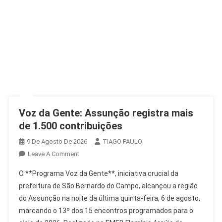
Voz da Gente: Assunção registra mais
de 1.500 contribuições
9 De Agosto De 2026
TIAGO PAULO
On
Leave A Comment
Voz
O **Programa Voz da Gente**, iniciativa crucial da
Da
prefeitura de São Bernardo do Campo, alcançou a região
Gente:
do Assunção na noite da última quinta-feira, 6 de agosto,
Assunção
marcando o 13º dos 15 encontros programados para o
Registra
Mais