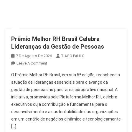
Prêmio Melhor RH Brasil Celebra
Lideranças da Gestão de Pessoas
7 De Agosto De 2026
TIAGO PAULO
On
Leave A Comment
Prêmio
O Prêmio Melhor RH Brasil, em sua 5ª edição, reconhece a
Melhor
atuação de lideranças essenciais para o avanço da
RH
gestão de pessoas no panorama corporativo nacional. A
Brasil
iniciativa, promovida pela Plataforma Melhor RH, celebra
Celebra
Lideranças
executivos cuja contribuição é fundamental para o
Da
desenvolvimento e a sustentabilidade das organizações
Gestão
em um cenário de negócios dinâmico e tecnologicamente
De
[…]
Pessoas