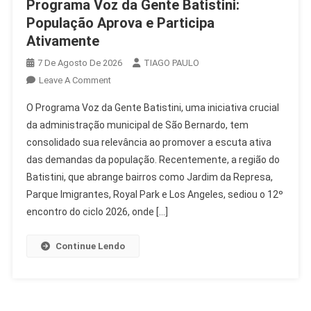
Programa Voz da Gente Batistini:
População Aprova e Participa
Ativamente
7 De Agosto De 2026
TIAGO PAULO
On
Leave A Comment
Programa
O Programa Voz da Gente Batistini, uma iniciativa crucial
Voz
da administração municipal de São Bernardo, tem
Da
consolidado sua relevância ao promover a escuta ativa
Gente
das demandas da população. Recentemente, a região do
Batistini:
População
Batistini, que abrange bairros como Jardim da Represa,
Aprova
Parque Imigrantes, Royal Park e Los Angeles, sediou o 12º
E
encontro do ciclo 2026, onde […]
Participa
Ativamente
Continue Lendo