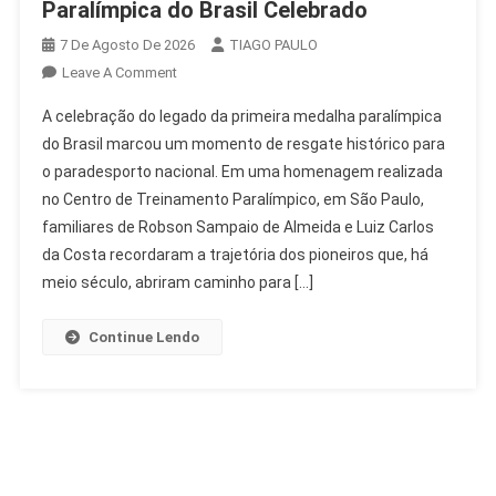
Paralímpica do Brasil Celebrado
7 De Agosto De 2026
TIAGO PAULO
On
Leave A Comment
Legado
A celebração do legado da primeira medalha paralímpica
Da
do Brasil marcou um momento de resgate histórico para
Primeira
o paradesporto nacional. Em uma homenagem realizada
Medalha
no Centro de Treinamento Paralímpico, em São Paulo,
Paralímpica
Do
familiares de Robson Sampaio de Almeida e Luiz Carlos
Brasil
da Costa recordaram a trajetória dos pioneiros que, há
Celebrado
meio século, abriram caminho para […]
Continue Lendo