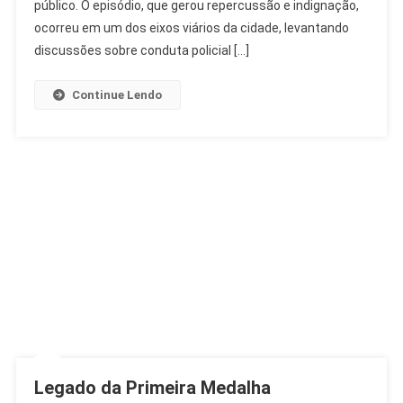
Em
público. O episódio, que gerou repercussão e indignação,
SP
ocorreu em um dos eixos viários da cidade, levantando
Após
discussões sobre conduta policial […]
Desentendimento
Continue Lendo
Legado da Primeira Medalha