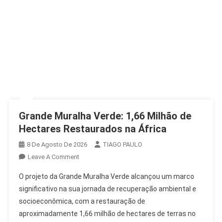
Grande Muralha Verde: 1,66 Milhão de
Hectares Restaurados na África
8 De Agosto De 2026
TIAGO PAULO
On
Leave A Comment
Grande
O projeto da Grande Muralha Verde alcançou um marco
Muralha
significativo na sua jornada de recuperação ambiental e
Verde:
socioeconômica, com a restauração de
1,66
aproximadamente 1,66 milhão de hectares de terras no
Milhão