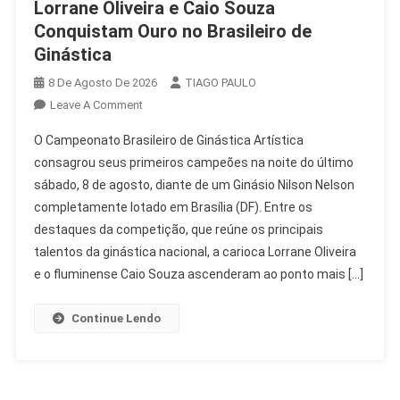
Lorrane Oliveira e Caio Souza
Conquistam Ouro no Brasileiro de
Ginástica
8 De Agosto De 2026
TIAGO PAULO
On
Leave A Comment
Lorrane
O Campeonato Brasileiro de Ginástica Artística
Oliveira
consagrou seus primeiros campeões na noite do último
E
sábado, 8 de agosto, diante de um Ginásio Nilson Nelson
Caio
completamente lotado em Brasília (DF). Entre os
Souza
Conquistam
destaques da competição, que reúne os principais
Ouro
talentos da ginástica nacional, a carioca Lorrane Oliveira
No
e o fluminense Caio Souza ascenderam ao ponto mais […]
Brasileiro
De
Continue Lendo
Ginástica