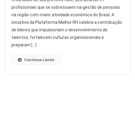
Do
profissionais que se sobressaem na gestão de pessoas
Prêmio
na região com maior atividade econômica do Brasil. A
Melhor
RH
iniciativa da Plataforma Melhor RH celebra a contribuição
Sudeste
de líderes que impulsionam o desenvolvimento de
Reconhece
talentos, fortalecem culturas organizacionais e
Lideranças
preparam […]
Continue Lendo