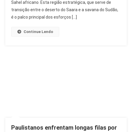
De
Sahel africano. Esta região estratégica, que serve de
Hectares
transição entre o deserto do Saara e a savana do Sudão,
Restaurados
é o palco principal dos esforços […]
Na
África
Continue Lendo
Paulistanos enfrentam longas filas por