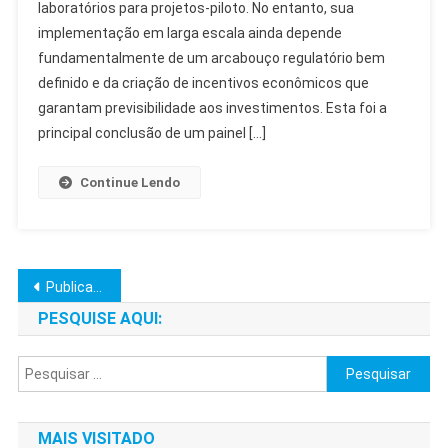
laboratórios para projetos-piloto. No entanto, sua
No
implementação em larga escala ainda depende
Brasil:
Regulação
fundamentalmente de um arcabouço regulatório bem
E
definido e da criação de incentivos econômicos que
Mercado
garantam previsibilidade aos investimentos. Esta foi a
Essenciais
principal conclusão de um painel […]
Continue Lendo
Navegação
Publicações mais antigas
por
PESQUISE AQUI:
posts
Pesquisar
por:
MAIS VISITADO