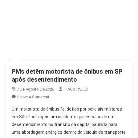
PMs detêm motorista de ônibus em SP
após desentendimento
7 De Agosto De 2026
TIAGO PAULO
On
Leave A Comment
PMs
Um motorista de ônibus foi detido por policiais militares
Detêm
em São Paulo após um incidente que escalou de um
Motorista
desentendimento no trânsito da capital paulista para
De
uma abordagem enérgica dentro do veículo de transporte
Ônibus