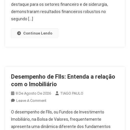
Da
destaque para os setores financeiro e de siderurgia,
Semana
demonstraram resultados financeiros robustos no
Econômica
segundo […]
Continue Lendo
Desempenho de FIIs: Entenda a relação
com o Imobiliário
8 De Agosto De 2026
TIAGO PAULO
On
Leave A Comment
Desempenho
O desempenho de FIIs, ou Fundos de Investimento
De
Imobiliário, na Bolsa de Valores, frequentemente
FIIs:
apresenta uma dinâmica diferente dos fundamentos
Entenda