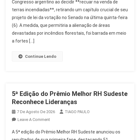
Congresso argentino ao decidir **recuar na venda de
E
terras incendiadas**, retirando um capítulo crucial de seu
Exclui
projeto de lei da votação no Senado na última quinta-feira
Venda
De
(6). A medida, que permitiria a alienação de áreas
Terras
devastadas por incêndios florestais, foi barrada em meio
Queimadas
a fortes […]
Da
Votação
Continue Lendo
5ª Edição do Prêmio Melhor RH Sudeste
Reconhece Lideranças
7 De Agosto De 2026
TIAGO PAULO
On
Leave A Comment
5ª
A 5ª edição do Prêmio Melhor RH Sudeste anunciou os
Edição
resultados de sua primeira fase, destacando 51