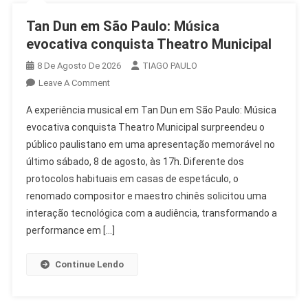
Tan Dun em São Paulo: Música
evocativa conquista Theatro Municipal
8 De Agosto De 2026
TIAGO PAULO
On
Leave A Comment
Tan
A experiência musical em Tan Dun em São Paulo: Música
Dun
evocativa conquista Theatro Municipal surpreendeu o
Em
público paulistano em uma apresentação memorável no
São
último sábado, 8 de agosto, às 17h. Diferente dos
Paulo:
Música
protocolos habituais em casas de espetáculo, o
Evocativa
renomado compositor e maestro chinês solicitou uma
Conquista
interação tecnológica com a audiência, transformando a
Theatro
performance em […]
Municipal
Continue Lendo