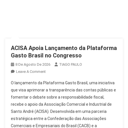
ACISA Apoia Lançamento da Plataforma
Gasto Brasil no Congresso
8 De Agosto De 2026
TIAGO PAULO
On
Leave A Comment
ACISA
O lançamento da Plataforma Gasto Brasil, uma iniciativa
Apoia
que visa aprimorar a transparência das contas públicas e
Lançamento
fomentar o debate sobre a responsabilidade fiscal,
Da
recebe o apoio da Associação Comercial e Industrial de
Plataforma
Gasto
Santo André (ACISA). Desenvolvida em uma parceria
Brasil
estratégica entre a Confederação das Associações
No
Comerciais e Empresariais do Brasil (CACB) e a