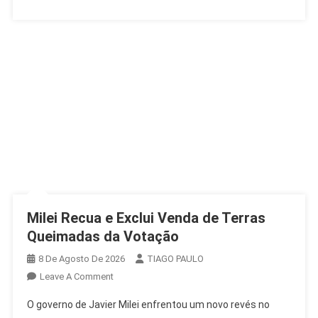
Milei Recua e Exclui Venda de Terras
Queimadas da Votação
8 De Agosto De 2026
TIAGO PAULO
On
Leave A Comment
Milei
O governo de Javier Milei enfrentou um novo revés no
Recua