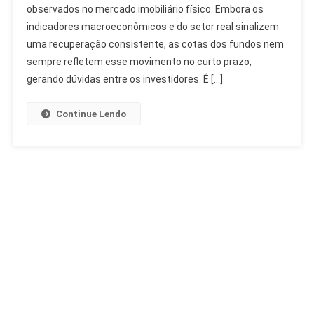
observados no mercado imobiliário físico. Embora os
A
Relação
indicadores macroeconômicos e do setor real sinalizem
Com
uma recuperação consistente, as cotas dos fundos nem
O
sempre refletem esse movimento no curto prazo,
Imobiliário
gerando dúvidas entre os investidores. É […]
Continue Lendo