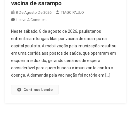
vacina de sarampo
8 De Agosto De 2026
TIAGO PAULO
On
Leave A Comment
Paulistanos
Neste sábado, 8 de agosto de 2026, paulistanos
Enfrentam
enfrentaram longas filas por vacina de sarampo na
Longas
capital paulista. A mobilização pela imunização resultou
Filas
em uma corrida aos postos de saúde, que operaram em
Por
Vacina
esquema reduzido, gerando cenários de espera
De
considerável para quem buscou o imunizante contra a
Sarampo
doença. A demanda pela vacinação foi notória em […]
Continue Lendo