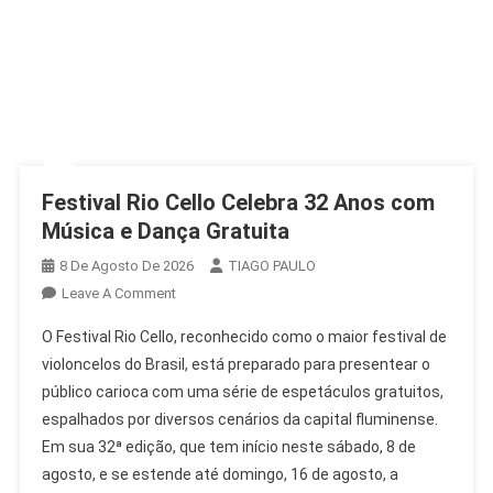
Festival Rio Cello Celebra 32 Anos com
Música e Dança Gratuita
8 De Agosto De 2026
TIAGO PAULO
On
Leave A Comment
Festival
O Festival Rio Cello, reconhecido como o maior festival de
Rio
violoncelos do Brasil, está preparado para presentear o
Cello
público carioca com uma série de espetáculos gratuitos,
Celebra
espalhados por diversos cenários da capital fluminense.
32
Anos
Em sua 32ª edição, que tem início neste sábado, 8 de
Com
agosto, e se estende até domingo, 16 de agosto, a