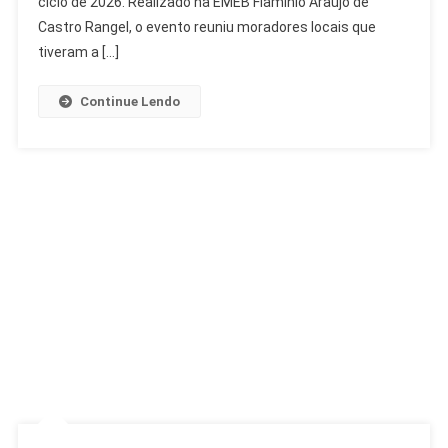
ciclo de 2026. Realizado na EMEB Flamínio Araújo de
De
Castro Rangel, o evento reuniu moradores locais que
1.500
tiveram a […]
Contribuições
Continue Lendo