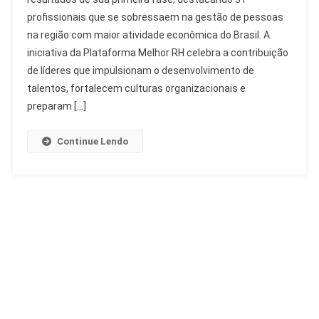
Do
profissionais que se sobressaem na gestão de pessoas
Prêmio
na região com maior atividade econômica do Brasil. A
Melhor
RH
iniciativa da Plataforma Melhor RH celebra a contribuição
Sudeste
de líderes que impulsionam o desenvolvimento de
Reconhece
talentos, fortalecem culturas organizacionais e
Lideranças
preparam […]
Continue Lendo