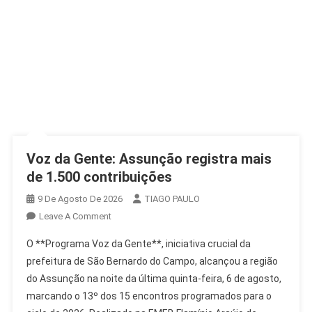
Voz da Gente: Assunção registra mais
de 1.500 contribuições
9 De Agosto De 2026
TIAGO PAULO
On
Leave A Comment
Voz
O **Programa Voz da Gente**, iniciativa crucial da
Da
prefeitura de São Bernardo do Campo, alcançou a região
Gente:
do Assunção na noite da última quinta-feira, 6 de agosto,
Assunção
marcando o 13º dos 15 encontros programados para o
Registra
Mais