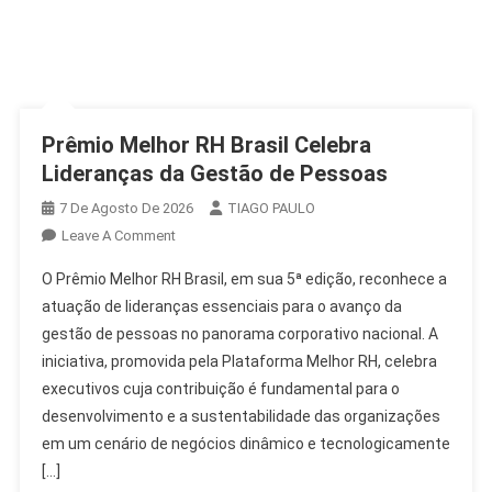
Prêmio Melhor RH Brasil Celebra
Lideranças da Gestão de Pessoas
7 De Agosto De 2026
TIAGO PAULO
On
Leave A Comment
Prêmio
O Prêmio Melhor RH Brasil, em sua 5ª edição, reconhece a
Melhor
atuação de lideranças essenciais para o avanço da
RH
gestão de pessoas no panorama corporativo nacional. A
Brasil
iniciativa, promovida pela Plataforma Melhor RH, celebra
Celebra
Lideranças
executivos cuja contribuição é fundamental para o
Da
desenvolvimento e a sustentabilidade das organizações
Gestão
em um cenário de negócios dinâmico e tecnologicamente
De
[…]
Pessoas