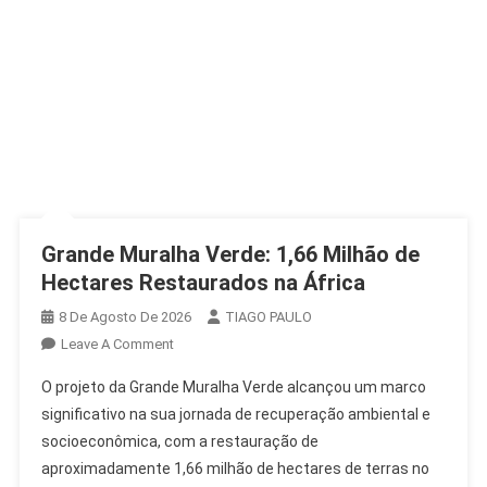
Grande Muralha Verde: 1,66 Milhão de
Hectares Restaurados na África
8 De Agosto De 2026
TIAGO PAULO
On
Leave A Comment
Grande
O projeto da Grande Muralha Verde alcançou um marco
Muralha
significativo na sua jornada de recuperação ambiental e
Verde:
socioeconômica, com a restauração de
1,66
aproximadamente 1,66 milhão de hectares de terras no
Milhão