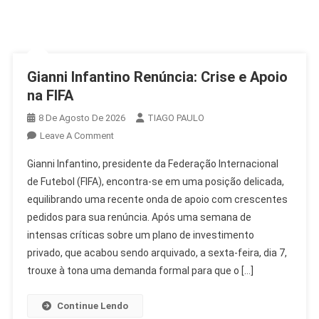
Gianni Infantino Renúncia: Crise e Apoio
na FIFA
8 De Agosto De 2026
TIAGO PAULO
On
Leave A Comment
Gianni
Gianni Infantino, presidente da Federação Internacional
Infantino
de Futebol (FIFA), encontra-se em uma posição delicada,
Renúncia:
equilibrando uma recente onda de apoio com crescentes
Crise
pedidos para sua renúncia. Após uma semana de
E
Apoio
intensas críticas sobre um plano de investimento
Na
privado, que acabou sendo arquivado, a sexta-feira, dia 7,
FIFA
trouxe à tona uma demanda formal para que o […]
Continue Lendo