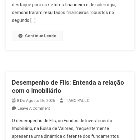
Da
destaque para os setores financeiro e de siderurgia,
Semana
demonstraram resultados financeiros robustos no
Econômica
segundo […]
Continue Lendo
Desempenho de FIIs: Entenda a relação
com o Imobiliário
8 De Agosto De 2026
TIAGO PAULO
On
Leave A Comment
Desempenho
O desempenho de FIIs, ou Fundos de Investimento
De
Imobiliário, na Bolsa de Valores, frequentemente
FIIs:
apresenta uma dinâmica diferente dos fundamentos
Entenda