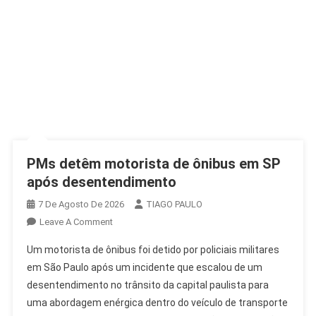
PMs detêm motorista de ônibus em SP
após desentendimento
7 De Agosto De 2026
TIAGO PAULO
On
Leave A Comment
PMs
Um motorista de ônibus foi detido por policiais militares
Detêm
em São Paulo após um incidente que escalou de um
Motorista
desentendimento no trânsito da capital paulista para
De
uma abordagem enérgica dentro do veículo de transporte
Ônibus