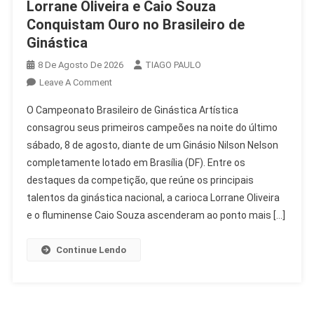
Lorrane Oliveira e Caio Souza
Conquistam Ouro no Brasileiro de
Ginástica
8 De Agosto De 2026
TIAGO PAULO
On
Leave A Comment
Lorrane
O Campeonato Brasileiro de Ginástica Artística
Oliveira
consagrou seus primeiros campeões na noite do último
E
sábado, 8 de agosto, diante de um Ginásio Nilson Nelson
Caio
completamente lotado em Brasília (DF). Entre os
Souza
Conquistam
destaques da competição, que reúne os principais
Ouro
talentos da ginástica nacional, a carioca Lorrane Oliveira
No
e o fluminense Caio Souza ascenderam ao ponto mais […]
Brasileiro
De
Continue Lendo
Ginástica