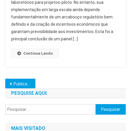
laboratórios para projetos-piloto. No entanto, sua
No
implementação em larga escala ainda depende
Brasil:
Regulação
fundamentalmente de um arcabouço regulatório bem
E
definido e da criação de incentivos econômicos que
Mercado
garantam previsibilidade aos investimentos. Esta foi a
Essenciais
principal conclusão de um painel […]
Continue Lendo
Navegação
Publicações mais antigas
por
PESQUISE AQUI:
posts
Pesquisar
por:
MAIS VISITADO