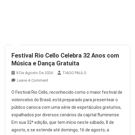
Festival Rio Cello Celebra 32 Anos com
Música e Dança Gratuita
8 De Agosto De 2026
TIAGO PAULO
On
Leave A Comment
Festival
O Festival Rio Cello, reconhecido como o maior festival de
Rio
violoncelos do Brasil, está preparado para presentear o
Cello
público carioca com uma série de espetáculos gratuitos,
Celebra
espalhados por diversos cenários da capital fluminense.
32
Anos
Em sua 32ª edição, que tem início neste sábado, 8 de
Com
agosto, e se estende até domingo, 16 de agosto, a