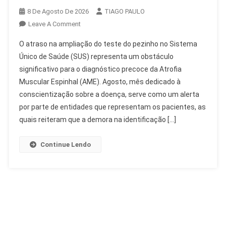
8 De Agosto De 2026
TIAGO PAULO
On
Leave A Comment
Atraso
O atraso na ampliação do teste do pezinho no Sistema
Na
Único de Saúde (SUS) representa um obstáculo
Ampliação
significativo para o diagnóstico precoce da Atrofia
Do
Muscular Espinhal (AME). Agosto, mês dedicado à
Teste
Do
conscientização sobre a doença, serve como um alerta
Pezinho
por parte de entidades que representam os pacientes, as
Dificulta
quais reiteram que a demora na identificação […]
AME
Continue Lendo