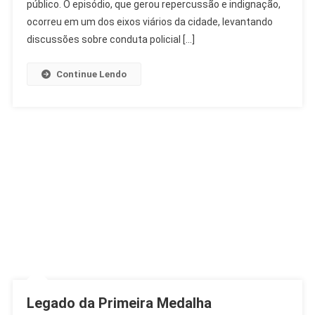
Em
público. O episódio, que gerou repercussão e indignação,
SP
ocorreu em um dos eixos viários da cidade, levantando
Após
discussões sobre conduta policial […]
Desentendimento
Continue Lendo
Legado da Primeira Medalha