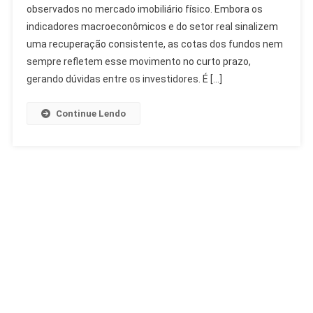
observados no mercado imobiliário físico. Embora os
A
Relação
indicadores macroeconômicos e do setor real sinalizem
Com
uma recuperação consistente, as cotas dos fundos nem
O
sempre refletem esse movimento no curto prazo,
Imobiliário
gerando dúvidas entre os investidores. É […]
Continue Lendo