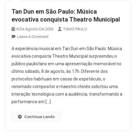
Tan Dun em São Paulo: Música
evocativa conquista Theatro Municipal
8 De Agosto De 2026
TIAGO PAULO
On
Leave A Comment
Tan
A experiência musical em Tan Dun em São Paulo: Música
Dun
evocativa conquista Theatro Municipal surpreendeu o
Em
público paulistano em uma apresentação memorável no
São
último sábado, 8 de agosto, às 17h. Diferente dos
Paulo:
Música
protocolos habituais em casas de espetáculo, o
Evocativa
renomado compositor e maestro chinês solicitou uma
Conquista
interação tecnológica com a audiência, transformando a
Theatro
performance em […]
Municipal
Continue Lendo