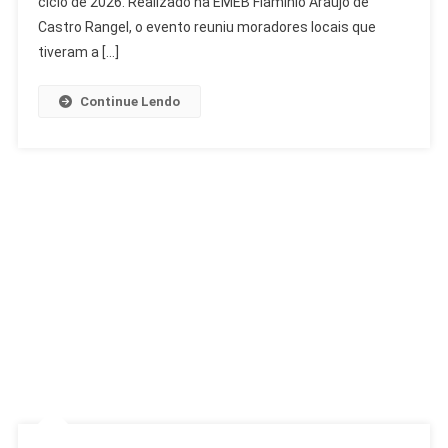
ciclo de 2026. Realizado na EMEB Flamínio Araújo de
De
Castro Rangel, o evento reuniu moradores locais que
1.500
tiveram a […]
Contribuições
Continue Lendo