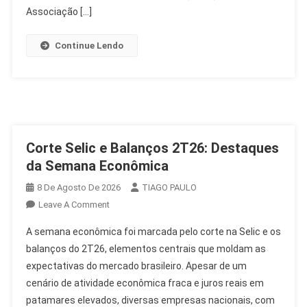
Congresso
Associação […]
Continue Lendo
Corte Selic e Balanços 2T26: Destaques
da Semana Econômica
8 De Agosto De 2026
TIAGO PAULO
On
Leave A Comment
Corte
A semana econômica foi marcada pelo corte na Selic e os
Selic
balanços do 2T26, elementos centrais que moldam as
E
expectativas do mercado brasileiro. Apesar de um
Balanços
cenário de atividade econômica fraca e juros reais em
2T26:
Destaques
patamares elevados, diversas empresas nacionais, com