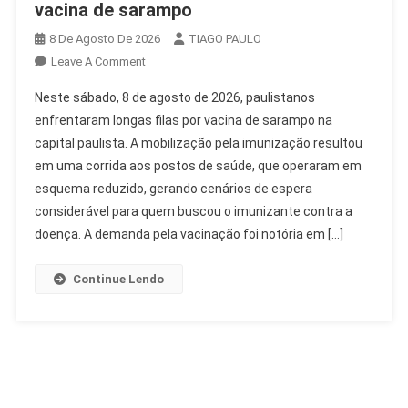
vacina de sarampo
8 De Agosto De 2026
TIAGO PAULO
On
Leave A Comment
Paulistanos
Neste sábado, 8 de agosto de 2026, paulistanos
Enfrentam
enfrentaram longas filas por vacina de sarampo na
Longas
capital paulista. A mobilização pela imunização resultou
Filas
em uma corrida aos postos de saúde, que operaram em
Por
Vacina
esquema reduzido, gerando cenários de espera
De
considerável para quem buscou o imunizante contra a
Sarampo
doença. A demanda pela vacinação foi notória em […]
Continue Lendo