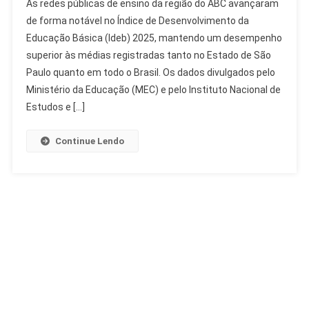
As redes públicas de ensino da região do ABC avançaram
Avança
de forma notável no Índice de Desenvolvimento da
No
Educação Básica (Ideb) 2025, mantendo um desempenho
Ideb
superior às médias registradas tanto no Estado de São
2025
E
Paulo quanto em todo o Brasil. Os dados divulgados pelo
Supera
Ministério da Educação (MEC) e pelo Instituto Nacional de
Médias
Estudos e […]
De
SP
Continue Lendo
E
Brasil