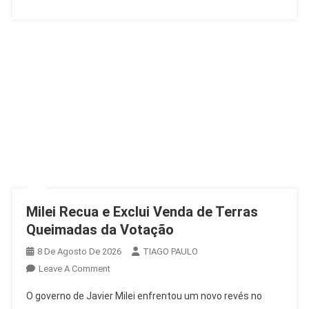
Milei Recua e Exclui Venda de Terras
Queimadas da Votação
8 De Agosto De 2026
TIAGO PAULO
On
Leave A Comment
Milei
O governo de Javier Milei enfrentou um novo revés no
Recua