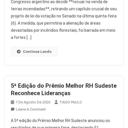
Congresso argentino ao decidir **recuar na venda de
E
terras incendiadas**, retirando um capítulo crucial de seu
Exclui
projeto de lei da votação no Senado na última quinta-feira
Venda
De
(6). A medida, que permitiria a alienação de áreas
Terras
devastadas por incêndios florestais, foi barrada em meio
Queimadas
a fortes […]
Da
Votação
Continue Lendo
5ª Edição do Prêmio Melhor RH Sudeste
Reconhece Lideranças
7 De Agosto De 2026
TIAGO PAULO
On
Leave A Comment
5ª
A 5ª edição do Prêmio Melhor RH Sudeste anunciou os
Edição
resultados de sua primeira fase, destacando 51