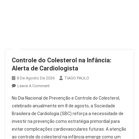
Controle do Colesterol na Infância:
Alerta de Cardiologista
8 De Agosto De 2026
TIAGO PAULO
On
Leave A Comment
Controle
No Dia Nacional de Prevenção e Controle do Colesterol,
Do
celebrado anualmente em 8 de agosto, a Sociedade
Colesterol
Brasileira de Cardiologia (SBC) reforça a necessidade de
Na
investir na prevenção como estratégia primordial para
Infância:
Alerta
evitar complicações cardiovasculares futuras. A atenção
De
ao controle do colesterol na infância emerge como um