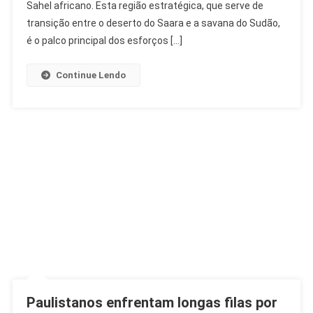
De
Sahel africano. Esta região estratégica, que serve de
Hectares
transição entre o deserto do Saara e a savana do Sudão,
Restaurados
é o palco principal dos esforços […]
Na
África
Continue Lendo
Paulistanos enfrentam longas filas por