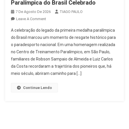
Paralímpica do Brasil Celebrado
7 De Agosto De 2026
TIAGO PAULO
On
Leave A Comment
Legado
A celebração do legado da primeira medalha paralímpica
Da
do Brasil marcou um momento de resgate histórico para
Primeira
o paradesporto nacional. Em uma homenagem realizada
Medalha
no Centro de Treinamento Paralímpico, em São Paulo,
Paralímpica
Do
familiares de Robson Sampaio de Almeida e Luiz Carlos
Brasil
da Costa recordaram a trajetória dos pioneiros que, há
Celebrado
meio século, abriram caminho para […]
Continue Lendo