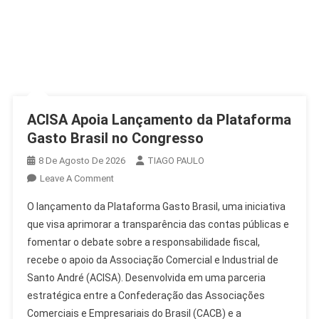
ACISA Apoia Lançamento da Plataforma
Gasto Brasil no Congresso
8 De Agosto De 2026
TIAGO PAULO
On
Leave A Comment
ACISA
O lançamento da Plataforma Gasto Brasil, uma iniciativa
Apoia
que visa aprimorar a transparência das contas públicas e
Lançamento
fomentar o debate sobre a responsabilidade fiscal,
Da
recebe o apoio da Associação Comercial e Industrial de
Plataforma
Gasto
Santo André (ACISA). Desenvolvida em uma parceria
Brasil
estratégica entre a Confederação das Associações
No
Comerciais e Empresariais do Brasil (CACB) e a