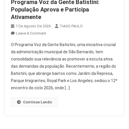
Programa Voz da Gente Batistini:
População Aprova e Participa
Ativamente
7 De Agosto De 2026
TIAGO PAULO
On
Leave A Comment
Programa
O Programa Voz da Gente Batistini, uma iniciativa crucial
Voz
da administração municipal de São Bernardo, tem
Da
consolidado sua relevância ao promover a escuta ativa
Gente
das demandas da população. Recentemente, a região do
Batistini:
População
Batistini, que abrange bairros como Jardim da Represa,
Aprova
Parque Imigrantes, Royal Park e Los Angeles, sediou o 12º
E
encontro do ciclo 2026, onde […]
Participa
Ativamente
Continue Lendo