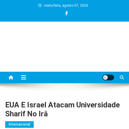
Skip
sexta-feira, agosto 07, 2026
to
content
EUA E Israel Atacam Universidade
Sharif No Irã
Internacional