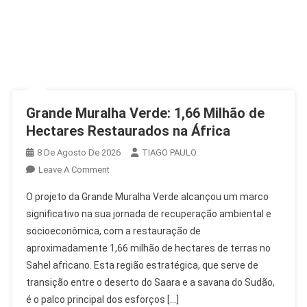
Grande Muralha Verde: 1,66 Milhão de
Hectares Restaurados na África
8 De Agosto De 2026
TIAGO PAULO
On
Leave A Comment
Grande
O projeto da Grande Muralha Verde alcançou um marco
Muralha
significativo na sua jornada de recuperação ambiental e
Verde:
socioeconômica, com a restauração de
1,66
aproximadamente 1,66 milhão de hectares de terras no
Milhão
De
Sahel africano. Esta região estratégica, que serve de
Hectares
transição entre o deserto do Saara e a savana do Sudão,
Restaurados
é o palco principal dos esforços […]