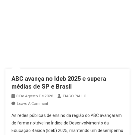
ABC avança no Ideb 2025 e supera
médias de SP e Brasil
8 De Agosto De 2026
TIAGO PAULO
On
Leave A Comment
ABC
As redes públicas de ensino da região do ABC avançaram
Avança
de forma notável no Índice de Desenvolvimento da
No
Educação Básica (Ideb) 2025, mantendo um desempenho
Ideb