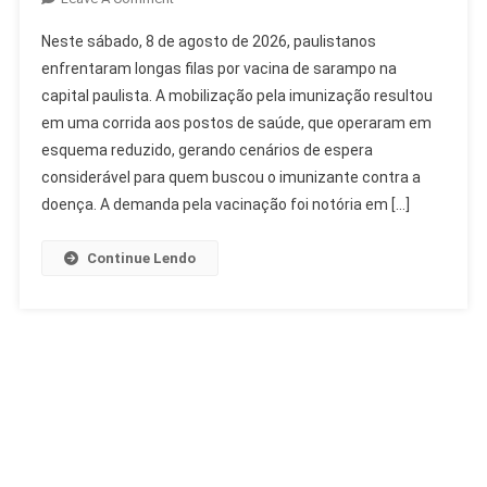
Paulistanos
Neste sábado, 8 de agosto de 2026, paulistanos
Enfrentam
enfrentaram longas filas por vacina de sarampo na
Longas
capital paulista. A mobilização pela imunização resultou
Filas
em uma corrida aos postos de saúde, que operaram em
Por
Vacina
esquema reduzido, gerando cenários de espera
De
considerável para quem buscou o imunizante contra a
Sarampo
doença. A demanda pela vacinação foi notória em […]
Continue Lendo