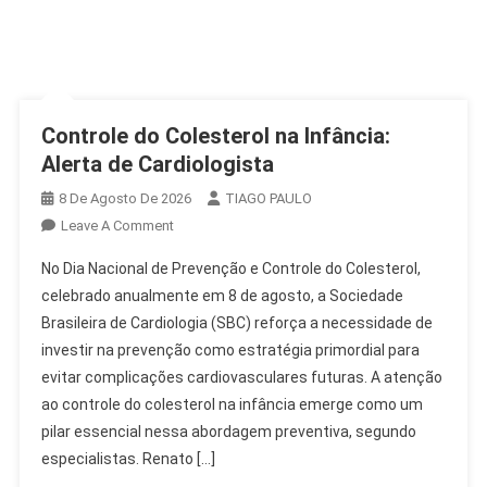
Controle do Colesterol na Infância:
Alerta de Cardiologista
8 De Agosto De 2026
TIAGO PAULO
On
Leave A Comment
Controle
No Dia Nacional de Prevenção e Controle do Colesterol,
Do
celebrado anualmente em 8 de agosto, a Sociedade
Colesterol
Brasileira de Cardiologia (SBC) reforça a necessidade de
Na
investir na prevenção como estratégia primordial para
Infância:
Alerta
evitar complicações cardiovasculares futuras. A atenção
De
ao controle do colesterol na infância emerge como um
Cardiologista
pilar essencial nessa abordagem preventiva, segundo
especialistas. Renato […]