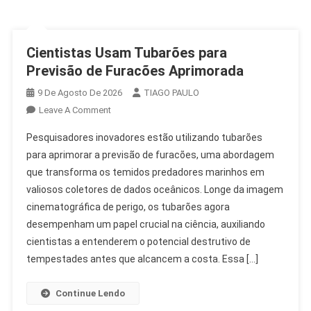
Cientistas Usam Tubarões para
Previsão de Furacões Aprimorada
9 De Agosto De 2026
TIAGO PAULO
On
Leave A Comment
Cientistas
Pesquisadores inovadores estão utilizando tubarões
Usam
para aprimorar a previsão de furacões, uma abordagem
Tubarões
que transforma os temidos predadores marinhos em
Para
valiosos coletores de dados oceânicos. Longe da imagem
Previsão
De
cinematográfica de perigo, os tubarões agora
Furacões
desempenham um papel crucial na ciência, auxiliando
Aprimorada
cientistas a entenderem o potencial destrutivo de
tempestades antes que alcancem a costa. Essa […]
Continue Lendo