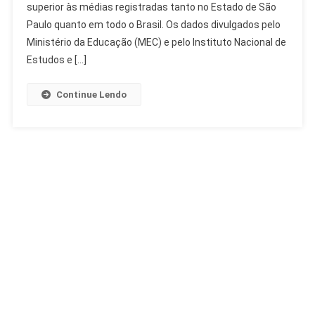
superior às médias registradas tanto no Estado de São
2025
E
Paulo quanto em todo o Brasil. Os dados divulgados pelo
Supera
Ministério da Educação (MEC) e pelo Instituto Nacional de
Médias
Estudos e […]
De
SP
Continue Lendo
E
Brasil