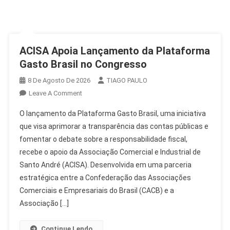
ACISA Apoia Lançamento da Plataforma
Gasto Brasil no Congresso
8 De Agosto De 2026
TIAGO PAULO
On
Leave A Comment
ACISA
O lançamento da Plataforma Gasto Brasil, uma iniciativa
Apoia
que visa aprimorar a transparência das contas públicas e
Lançamento
fomentar o debate sobre a responsabilidade fiscal,
Da
recebe o apoio da Associação Comercial e Industrial de
Plataforma
Gasto
Santo André (ACISA). Desenvolvida em uma parceria
Brasil
estratégica entre a Confederação das Associações
No
Comerciais e Empresariais do Brasil (CACB) e a
Congresso
Associação […]
Continue Lendo