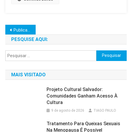
Navegação
Publicações mais antigas
por
PESQUISE AQUI:
posts
Pesquisar
por:
MAIS VISITADO
Projeto Cultural Salvador:
Comunidades Ganham Acesso À
Cultura
9 de agosto de 2026
TIAGO PAULO
Tratamento Para Queixas Sexuais
Na Menopausa É Possível