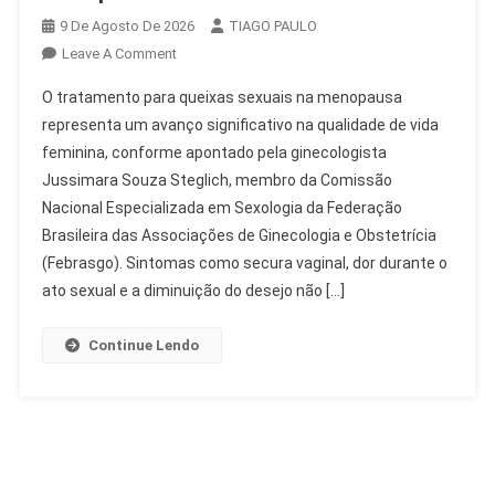
9 De Agosto De 2026
TIAGO PAULO
On
Leave A Comment
Tratamento
O tratamento para queixas sexuais na menopausa
Para
representa um avanço significativo na qualidade de vida
Queixas
feminina, conforme apontado pela ginecologista
Sexuais
Jussimara Souza Steglich, membro da Comissão
Na
Menopausa
Nacional Especializada em Sexologia da Federação
É
Brasileira das Associações de Ginecologia e Obstetrícia
Possível
(Febrasgo). Sintomas como secura vaginal, dor durante o
ato sexual e a diminuição do desejo não […]
Continue Lendo