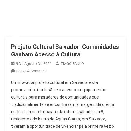
Projeto Cultural Salvador: Comunidades
Ganham Acesso à Cultura
9 De Agosto De 2026
TIAGO PAULO
On
Leave A Comment
Projeto
Um inovador projeto cultural em Salvador está
Cultural
promovendo a inclusão e o acesso a equipamentos
Salvador:
culturais para moradores de comunidades que
Comunidades
tradicionalmente se encontravam à margem da oferta
Ganham
Acesso
cultural da capital baiana. No último sábado, dia 8,
À
residentes do bairro de Águas Claras, em Salvador,
Cultura
tiveram a oportunidade de vivenciar pela primeira vez o