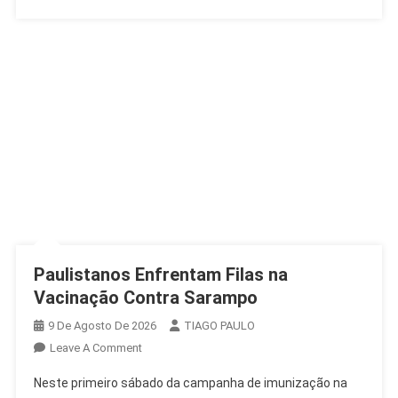
Paulistanos Enfrentam Filas na
Vacinação Contra Sarampo
9 De Agosto De 2026
TIAGO PAULO
On
Leave A Comment
Paulistanos
Neste primeiro sábado da campanha de imunização na
Enfrentam