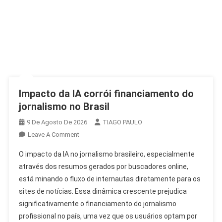
Impacto da IA corrói financiamento do
jornalismo no Brasil
9 De Agosto De 2026
TIAGO PAULO
On
Leave A Comment
Impacto
O impacto da IA no jornalismo brasileiro, especialmente
Da
através dos resumos gerados por buscadores online,
IA
está minando o fluxo de internautas diretamente para os
Corrói
sites de notícias. Essa dinâmica crescente prejudica
Financiamento
Do
significativamente o financiamento do jornalismo
Jornalismo
profissional no país, uma vez que os usuários optam por