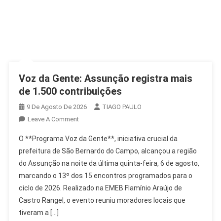
Voz da Gente: Assunção registra mais
de 1.500 contribuições
9 De Agosto De 2026
TIAGO PAULO
On
Leave A Comment
Voz
O **Programa Voz da Gente**, iniciativa crucial da
Da
prefeitura de São Bernardo do Campo, alcançou a região
Gente:
do Assunção na noite da última quinta-feira, 6 de agosto,
Assunção
marcando o 13º dos 15 encontros programados para o
Registra
Mais
ciclo de 2026. Realizado na EMEB Flamínio Araújo de
De
Castro Rangel, o evento reuniu moradores locais que
1.500
tiveram a […]
Contribuições