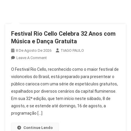
Festival Rio Cello Celebra 32 Anos com
Música e Dança Gratuita
8 De Agosto De 2026
TIAGO PAULO
On
Leave A Comment
Festival
O Festival Rio Cello, reconhecido como o maior festival de
Rio
violoncelos do Brasil, está preparado para presentear o
Cello
público carioca com uma série de espetáculos gratuitos,
Celebra
espalhados por diversos cenários da capital fluminense.
32
Anos
Em sua 32ª edição, que tem início neste sábado, 8 de
Com
agosto, e se estende até domingo, 16 de agosto, a
Música
programação […]
E
Dança
Continue Lendo