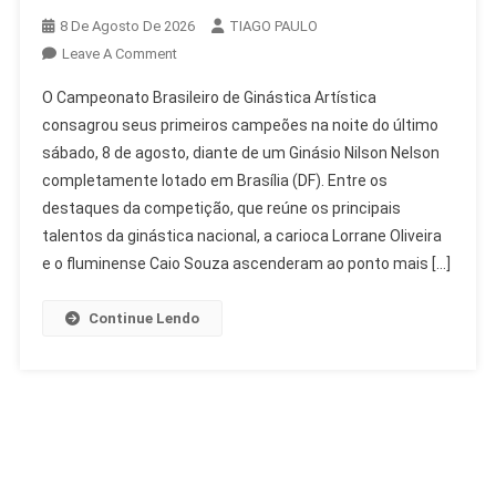
8 De Agosto De 2026
TIAGO PAULO
On
Leave A Comment
Lorrane
O Campeonato Brasileiro de Ginástica Artística
Oliveira
consagrou seus primeiros campeões na noite do último
E
sábado, 8 de agosto, diante de um Ginásio Nilson Nelson
Caio
completamente lotado em Brasília (DF). Entre os
Souza
Conquistam
destaques da competição, que reúne os principais
Ouro
talentos da ginástica nacional, a carioca Lorrane Oliveira
No
e o fluminense Caio Souza ascenderam ao ponto mais […]
Brasileiro
De
Continue Lendo
Ginástica