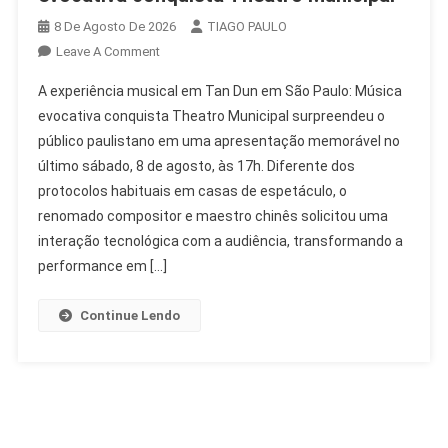
8 De Agosto De 2026
TIAGO PAULO
On
Leave A Comment
Tan
A experiência musical em Tan Dun em São Paulo: Música
Dun
evocativa conquista Theatro Municipal surpreendeu o
Em
público paulistano em uma apresentação memorável no
São
último sábado, 8 de agosto, às 17h. Diferente dos
Paulo:
Música
protocolos habituais em casas de espetáculo, o
Evocativa
renomado compositor e maestro chinês solicitou uma
Conquista
interação tecnológica com a audiência, transformando a
Theatro
performance em […]
Municipal
Continue Lendo