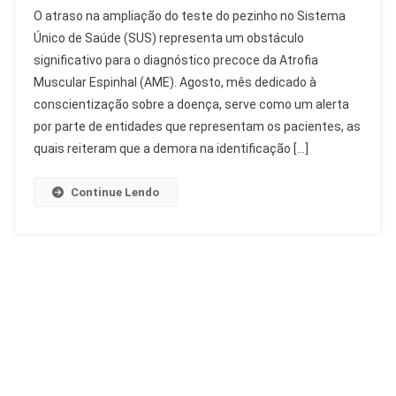
Atraso
O atraso na ampliação do teste do pezinho no Sistema
Na
Único de Saúde (SUS) representa um obstáculo
Ampliação
significativo para o diagnóstico precoce da Atrofia
Do
Muscular Espinhal (AME). Agosto, mês dedicado à
Teste
Do
conscientização sobre a doença, serve como um alerta
Pezinho
por parte de entidades que representam os pacientes, as
Dificulta
quais reiteram que a demora na identificação […]
AME
Continue Lendo