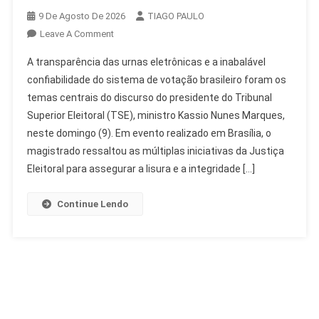
9 De Agosto De 2026
TIAGO PAULO
On
Leave A Comment
Nunes
A transparência das urnas eletrônicas e a inabalável
Marques
confiabilidade do sistema de votação brasileiro foram os
Destaca
temas centrais do discurso do presidente do Tribunal
Transparência
Superior Eleitoral (TSE), ministro Kassio Nunes Marques,
Das
Urnas
neste domingo (9). Em evento realizado em Brasília, o
Eletrônicas
magistrado ressaltou as múltiplas iniciativas da Justiça
Eleitoral para assegurar a lisura e a integridade […]
Continue Lendo