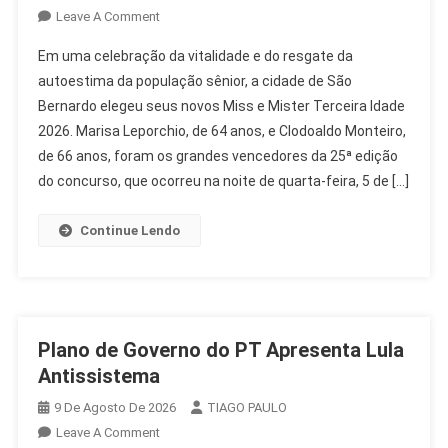
On
Leave A Comment
São
Em uma celebração da vitalidade e do resgate da
Bernardo
autoestima da população sênior, a cidade de São
Elege
Bernardo elegeu seus novos Miss e Mister Terceira Idade
Miss
2026. Marisa Leporchio, de 64 anos, e Clodoaldo Monteiro,
E
Mister
de 66 anos, foram os grandes vencedores da 25ª edição
Terceira
do concurso, que ocorreu na noite de quarta-feira, 5 de […]
Idade
2026
Continue Lendo
Plano de Governo do PT Apresenta Lula
Antissistema
9 De Agosto De 2026
TIAGO PAULO
On
Leave A Comment