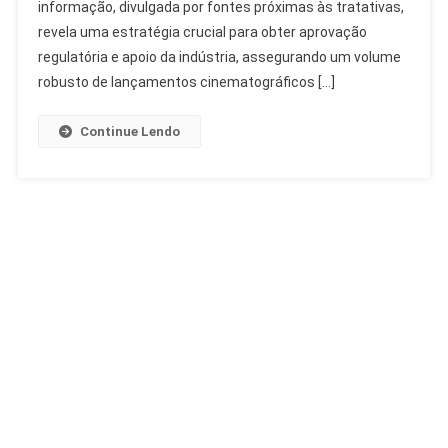
A
informação, divulgada por fontes próximas às tratativas,
Cinemas
revela uma estratégia crucial para obter aprovação
Com
regulatória e apoio da indústria, assegurando um volume
Fusão
robusto de lançamentos cinematográficos […]
Warner
Continue Lendo