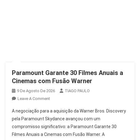
Paramount Garante 30 Filmes Anuais a
Cinemas com Fusão Warner
9 De Agosto De 2026
TIAGO PAULO
On
Leave A Comment
Paramount
A negociação para a aquisição da Warner Bros. Discovery
Garante
pela Paramount Skydance avançou com um
30
compromisso significativo: a Paramount Garante 30
Filmes
Filmes Anuais a Cinemas com Fusão Warner. A
Anuais