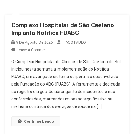
Complexo Hospitalar de São Caetano
Implanta Notifica FUABC
9 De Agosto De 2026
TIAGO PAULO
On
Leave A Comment
Complexo
O Complexo Hospitalar de Clínicas de São Caetano do Sul
Hospitalar
iniciou nesta semana a implementação do Notifica
De
FUABC, um avançado sistema corporativo desenvolvido
São
pela Fundação do ABC (FUABC). A ferramenta é dedicada
Caetano
Implanta
ao registro e à gestão abrangente de incidentes e não
Notifica
conformidades, marcando um passo significativo na
FUABC
melhoria contínua dos serviços de saúde na […]
Continue Lendo