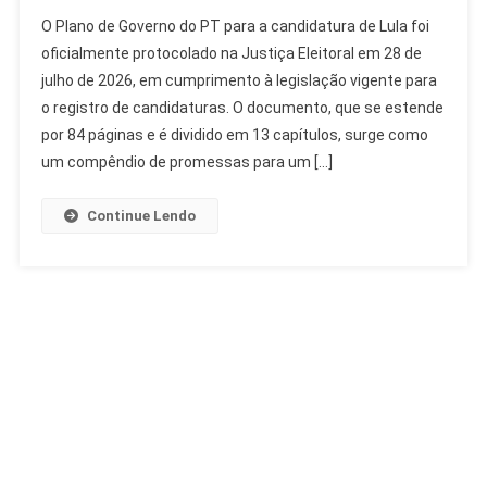
Plano
O Plano de Governo do PT para a candidatura de Lula foi
De
oficialmente protocolado na Justiça Eleitoral em 28 de
Governo
julho de 2026, em cumprimento à legislação vigente para
Do
o registro de candidaturas. O documento, que se estende
PT
Apresenta
por 84 páginas e é dividido em 13 capítulos, surge como
Lula
um compêndio de promessas para um […]
Antissistema
Continue Lendo