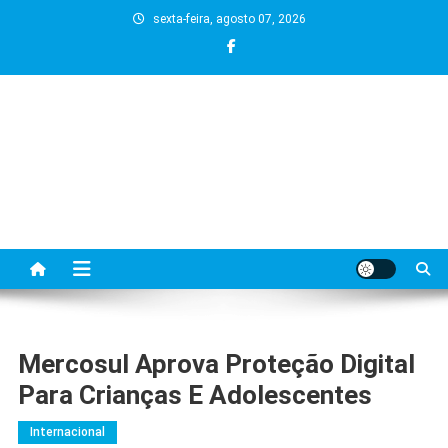
Skip
sexta-feira, agosto 07, 2026
to
content
Mercosul Aprova Proteção Digital
Para Crianças E Adolescentes
Internacional