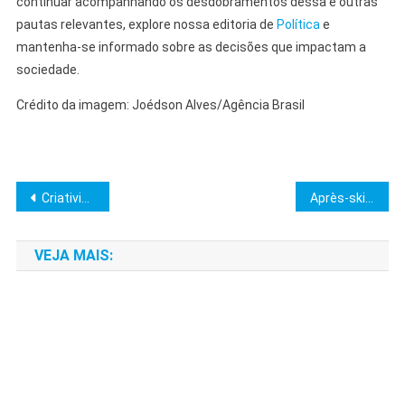
continuar acompanhando os desdobramentos dessa e outras
pautas relevantes, explore nossa editoria de
Política
e
mantenha-se informado sobre as decisões que impactam a
sociedade.
Crédito da imagem: Joédson Alves/Agência Brasil
Navegação
Criatividade nos Negócios: Estratégias Essenciais para Inovar
Après-ski em Andorra: Casa Serras Define Novo Padrão de Luxo
de
VEJA MAIS:
Post