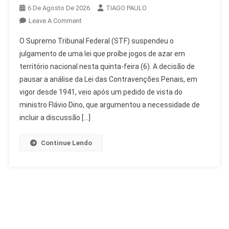
6 De Agosto De 2026
TIAGO PAULO
On
Leave A Comment
STF
O Supremo Tribunal Federal (STF) suspendeu o
Suspende
julgamento de uma lei que proíbe jogos de azar em
Análise
território nacional nesta quinta-feira (6). A decisão de
De
pausar a análise da Lei das Contravenções Penais, em
Lei
Sobre
vigor desde 1941, veio após um pedido de vista do
Jogos
ministro Flávio Dino, que argumentou a necessidade de
De
incluir a discussão […]
Azar
E
Continue Lendo
Bets