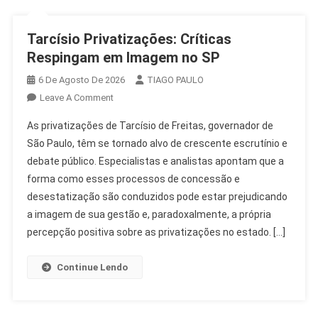
Tarcísio Privatizações: Críticas
Respingam em Imagem no SP
6 De Agosto De 2026
TIAGO PAULO
On
Leave A Comment
Tarcísio
As privatizações de Tarcísio de Freitas, governador de
Privatizações:
São Paulo, têm se tornado alvo de crescente escrutínio e
Críticas
debate público. Especialistas e analistas apontam que a
Respingam
forma como esses processos de concessão e
Em
Imagem
desestatização são conduzidos pode estar prejudicando
No
a imagem de sua gestão e, paradoxalmente, a própria
SP
percepção positiva sobre as privatizações no estado. […]
Continue Lendo