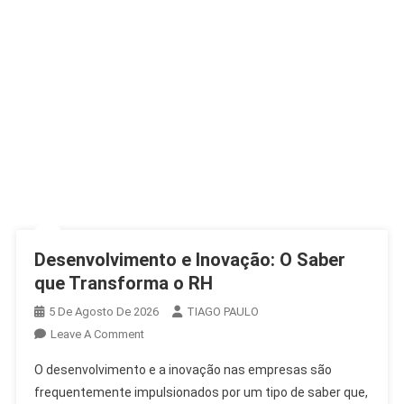
Desenvolvimento e Inovação: O Saber
que Transforma o RH
5 De Agosto De 2026
TIAGO PAULO
On
Leave A Comment
Desenvolvimento
O desenvolvimento e a inovação nas empresas são
E
frequentemente impulsionados por um tipo de saber que,
Inovação: