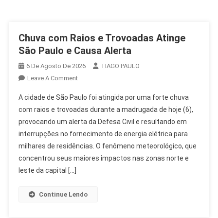
Chuva com Raios e Trovoadas Atinge
São Paulo e Causa Alerta
6 De Agosto De 2026
TIAGO PAULO
On
Leave A Comment
Chuva
A cidade de São Paulo foi atingida por uma forte chuva
Com
com raios e trovoadas durante a madrugada de hoje (6),
Raios
provocando um alerta da Defesa Civil e resultando em
E
interrupções no fornecimento de energia elétrica para
Trovoadas
Atinge
milhares de residências. O fenômeno meteorológico, que
São
concentrou seus maiores impactos nas zonas norte e
Paulo
leste da capital […]
E
Causa
Continue Lendo
Alerta