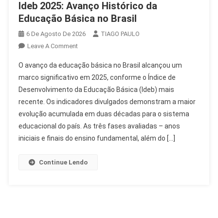
Ideb 2025: Avanço Histórico da
Educação Básica no Brasil
6 De Agosto De 2026
TIAGO PAULO
On
Leave A Comment
Ideb
O avanço da educação básica no Brasil alcançou um
2025:
marco significativo em 2025, conforme o Índice de
Avanço
Desenvolvimento da Educação Básica (Ideb) mais
Histórico
recente. Os indicadores divulgados demonstram a maior
Da
Educação
evolução acumulada em duas décadas para o sistema
Básica
educacional do país. As três fases avaliadas – anos
No
iniciais e finais do ensino fundamental, além do […]
Brasil
Continue Lendo