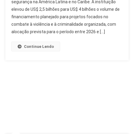
segurança na América Latina e no Caribe. A instituição
Para
elevou de US$ 2,5 bilhões para US$ 4 bilhões o volume de
Segurança
Na
financiamento planejado para projetos focados no
América
combate à violência e à criminalidade organizada, com
Latina
alocação prevista para o período entre 2026 e […]
Para
US$
Continue Lendo
4
Bilhões