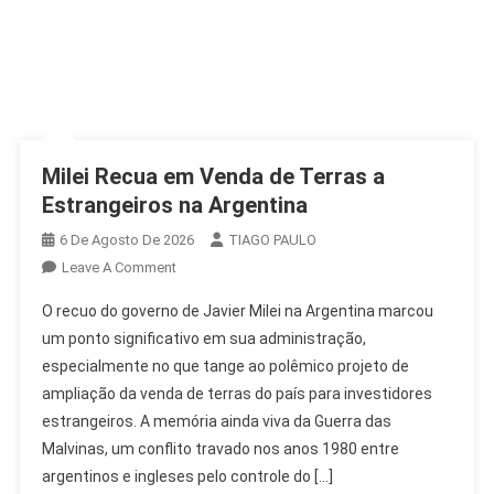
Milei Recua em Venda de Terras a
Estrangeiros na Argentina
6 De Agosto De 2026
TIAGO PAULO
On
Leave A Comment
Milei
O recuo do governo de Javier Milei na Argentina marcou
Recua
um ponto significativo em sua administração,
Em
especialmente no que tange ao polêmico projeto de
Venda
ampliação da venda de terras do país para investidores
De
Terras
estrangeiros. A memória ainda viva da Guerra das
A
Malvinas, um conflito travado nos anos 1980 entre
Estrangeiros
argentinos e ingleses pelo controle do […]