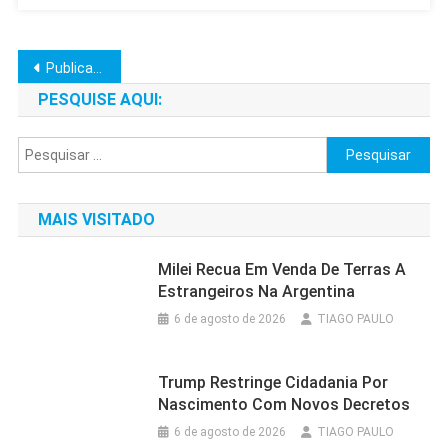
Navegação
Publicações mais antigas
por
PESQUISE AQUI:
posts
Pesquisar
por:
MAIS VISITADO
Milei Recua Em Venda De Terras A
Estrangeiros Na Argentina
6 de agosto de 2026
TIAGO PAULO
Trump Restringe Cidadania Por
Nascimento Com Novos Decretos
6 de agosto de 2026
TIAGO PAULO