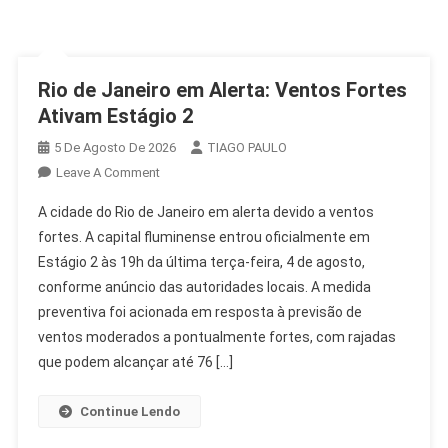
Rio de Janeiro em Alerta: Ventos Fortes
Ativam Estágio 2
5 De Agosto De 2026
TIAGO PAULO
On
Leave A Comment
Rio
A cidade do Rio de Janeiro em alerta devido a ventos
De
fortes. A capital fluminense entrou oficialmente em
Janeiro
Estágio 2 às 19h da última terça-feira, 4 de agosto,
Em
conforme anúncio das autoridades locais. A medida
Alerta:
Ventos
preventiva foi acionada em resposta à previsão de
Fortes
ventos moderados a pontualmente fortes, com rajadas
Ativam
que podem alcançar até 76 […]
Estágio
2
Continue Lendo