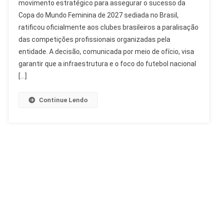
movimento estratégico para assegurar o sucesso da
Paralisação
Copa do Mundo Feminina de 2027 sediada no Brasil,
De
ratificou oficialmente aos clubes brasileiros a paralisação
Competições
Para
das competições profissionais organizadas pela
Copa
entidade. A decisão, comunicada por meio de ofício, visa
Feminina
garantir que a infraestrutura e o foco do futebol nacional
2027
[…]
Continue Lendo