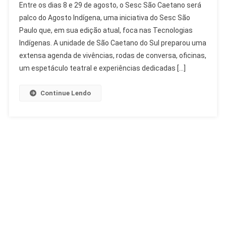
Entre os dias 8 e 29 de agosto, o Sesc São Caetano será
São
palco do Agosto Indígena, uma iniciativa do Sesc São
Caetano
Paulo que, em sua edição atual, foca nas Tecnologias
Celebra
Indígenas. A unidade de São Caetano do Sul preparou uma
Agosto
Indígena
extensa agenda de vivências, rodas de conversa, oficinas,
Com
um espetáculo teatral e experiências dedicadas […]
Saberes
Ancestrais
Continue Lendo