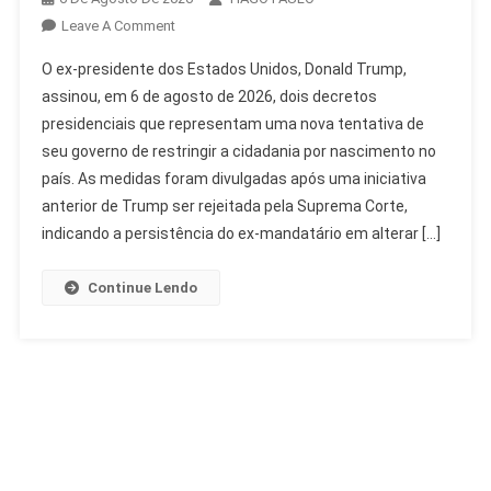
On
Leave A Comment
Trump
O ex-presidente dos Estados Unidos, Donald Trump,
Restringe
assinou, em 6 de agosto de 2026, dois decretos
Cidadania
presidenciais que representam uma nova tentativa de
Por
seu governo de restringir a cidadania por nascimento no
Nascimento
Com
país. As medidas foram divulgadas após uma iniciativa
Novos
anterior de Trump ser rejeitada pela Suprema Corte,
Decretos
indicando a persistência do ex-mandatário em alterar […]
Continue Lendo