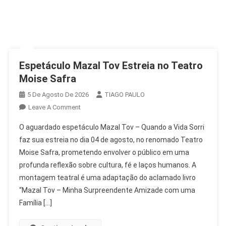
Espetáculo Mazal Tov Estreia no Teatro
Moise Safra
5 De Agosto De 2026
TIAGO PAULO
On
Leave A Comment
Espetáculo
O aguardado espetáculo Mazal Tov – Quando a Vida Sorri
Mazal
faz sua estreia no dia 04 de agosto, no renomado Teatro
Tov
Moise Safra, prometendo envolver o público em uma
Estreia
profunda reflexão sobre cultura, fé e laços humanos. A
No
Teatro
montagem teatral é uma adaptação do aclamado livro
Moise
“Mazal Tov – Minha Surpreendente Amizade com uma
Safra
Família […]