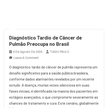
Diagnóstico Tardio de Câncer de
Pulmão Preocupa no Brasil
6 De Agosto De 2026
TIAGO PAULO
On
Leave A Comment
Diagnóstico
O diagnóstico tardio de câncer de pulmão representa um
Tardio
desafio significativo para a saúde pública brasileira,
De
conforme dados alarmantes revelados por um recente
Câncer
estudo. A doença, muitas vezes silenciosa em suas
De
Pulmão
fases iniciais, é identificada na maioria dos pacientes em
Preocupa
estágios avançados, o que compromete severamente as
No
chances de tratamento e cura. Este cenário, globalmente
Brasil