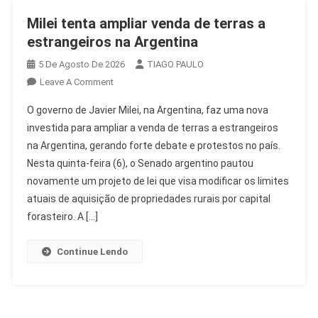
Milei tenta ampliar venda de terras a
estrangeiros na Argentina
5 De Agosto De 2026
TIAGO PAULO
On
Leave A Comment
Milei
O governo de Javier Milei, na Argentina, faz uma nova
Tenta
investida para ampliar a venda de terras a estrangeiros
Ampliar
na Argentina, gerando forte debate e protestos no país.
Venda
Nesta quinta-feira (6), o Senado argentino pautou
De
Terras
novamente um projeto de lei que visa modificar os limites
A
atuais de aquisição de propriedades rurais por capital
Estrangeiros
forasteiro. A […]
Na
Argentina
Continue Lendo