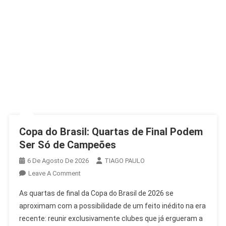
Copa do Brasil: Quartas de Final Podem
Ser Só de Campeões
6 De Agosto De 2026
TIAGO PAULO
On
Leave A Comment
Copa
As quartas de final da Copa do Brasil de 2026 se
Do
aproximam com a possibilidade de um feito inédito na era
Brasil:
recente: reunir exclusivamente clubes que já ergueram a
Quartas