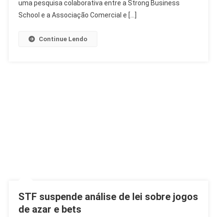
Milhões
uma pesquisa colaborativa entre a Strong Business
No
School e a Associação Comercial e […]
Dia
Dos
Continue Lendo
Pais
STF suspende análise de lei sobre jogos
de azar e bets