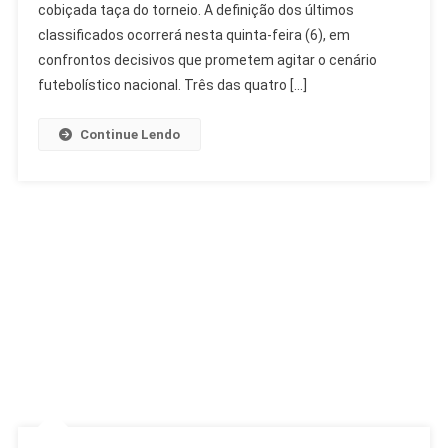
cobiçada taça do torneio. A definição dos últimos
De
Final
classificados ocorrerá nesta quinta-feira (6), em
Podem
confrontos decisivos que prometem agitar o cenário
Ser
futebolístico nacional. Três das quatro […]
Só
De
Continue Lendo
Campeões