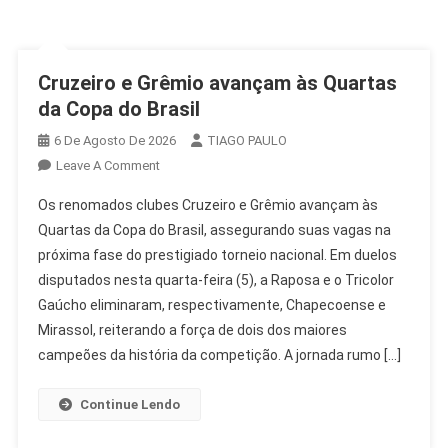
Cruzeiro e Grêmio avançam às Quartas
da Copa do Brasil
6 De Agosto De 2026
TIAGO PAULO
On
Leave A Comment
Cruzeiro
Os renomados clubes Cruzeiro e Grêmio avançam às
E
Quartas da Copa do Brasil, assegurando suas vagas na
Grêmio
próxima fase do prestigiado torneio nacional. Em duelos
Avançam
disputados nesta quarta-feira (5), a Raposa e o Tricolor
Às
Quartas
Gaúcho eliminaram, respectivamente, Chapecoense e
Da
Mirassol, reiterando a força de dois dos maiores
Copa
campeões da história da competição. A jornada rumo […]
Do
Brasil
Continue Lendo