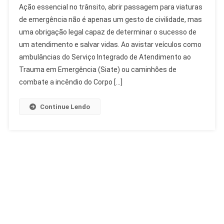
Ação essencial no trânsito, abrir passagem para viaturas
Passagem
de emergência não é apenas um gesto de civilidade, mas
Para
uma obrigação legal capaz de determinar o sucesso de
Viaturas
um atendimento e salvar vidas. Ao avistar veículos como
De
Emergência:
ambulâncias do Serviço Integrado de Atendimento ao
Dever
Trauma em Emergência (Siate) ou caminhões de
E
combate a incêndio do Corpo […]
Lei
Continue Lendo