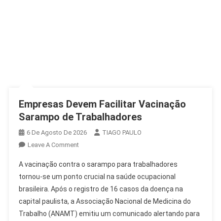
Empresas Devem Facilitar Vacinação
Sarampo de Trabalhadores
6 De Agosto De 2026
TIAGO PAULO
On
Leave A Comment
Empresas
A vacinação contra o sarampo para trabalhadores
Devem
tornou-se um ponto crucial na saúde ocupacional
Facilitar
brasileira. Após o registro de 16 casos da doença na
Vacinação
capital paulista, a Associação Nacional de Medicina do
Sarampo
De
Trabalho (ANAMT) emitiu um comunicado alertando para