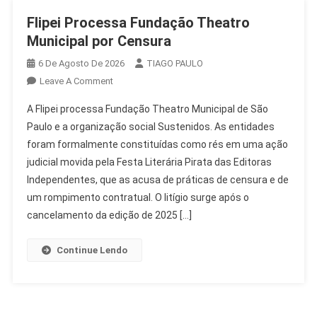
Flipei Processa Fundação Theatro
Municipal por Censura
6 De Agosto De 2026
TIAGO PAULO
On
Leave A Comment
Flipei
A Flipei processa Fundação Theatro Municipal de São
Processa
Paulo e a organização social Sustenidos. As entidades
Fundação
foram formalmente constituídas como rés em uma ação
Theatro
judicial movida pela Festa Literária Pirata das Editoras
Municipal
Por
Independentes, que as acusa de práticas de censura e de
Censura
um rompimento contratual. O litígio surge após o
cancelamento da edição de 2025 […]
Continue Lendo