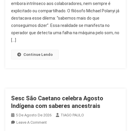
embora intrínseco aos colaboradores, nem sempre é
O
explicitado ou compartilhado. O filósofo Michael Polanyi já
Saber
Que
destacava esse dilema: “sabemos mais do que
Transforma
conseguimos dizer”. Essa realidade se manifesta no
O
operador que detecta uma falha na máquina pelo som, no
RH
[…]
Continue Lendo
Sesc São Caetano celebra Agosto
Indígena com saberes ancestrais
5 De Agosto De 2026
TIAGO PAULO
On
Leave A Comment
Sesc