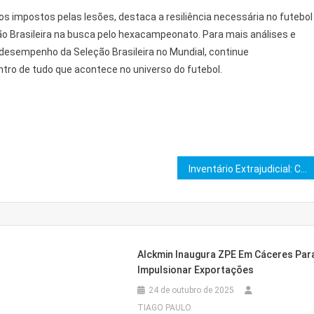
ios impostos pelas lesões, destaca a resiliência necessária no futebol
ção Brasileira na busca pelo hexacampeonato. Para mais análises e
desempenho da Seleção Brasileira no Mundial, continue
ntro de tudo que acontece no universo do futebol.
Inventário Extrajudicial: CNJ Expande Venda de Bens e Acelera
Alckmin Inaugura ZPE Em Cáceres Par
Impulsionar Exportações
24 de outubro de 2025
TIAGO PAULO