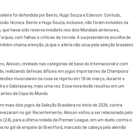
sileira foi defendida por Bento, Hugo Souza e Ederson. Contudo,
o técnica. Bento e Hugo Souza, inclusive, não foram incluídos na
, que havia sido reserva imediato nos dois Mundiais anteriores,
urquia, com falhas e críticas da torcida. A surpreendente escolha de
também chama atenção, já que o atleta não atua pela seleção brasileir
ro, Alisson, revelado nas categorias de base do Internacional e com
e, realizando defesas difíceis em jogos importantes da Champions
 lesões musculares na coxa se repetiu em 18 de março, durante o
tra o Galatasaray, mais uma vez. Essa nova lesão resultou em um
o antes da Copa do Mundo.
em mais dois jogos da Seleção Brasileira no início de 2026, contra
evezaram no gol. Recentemente, Alisson voltou a ser relacionado pelo
go (24), para a última rodada da Premier League, em um duelo contra o
pa no gol de empate do Brentford, marcado de cabeça pelo alemão