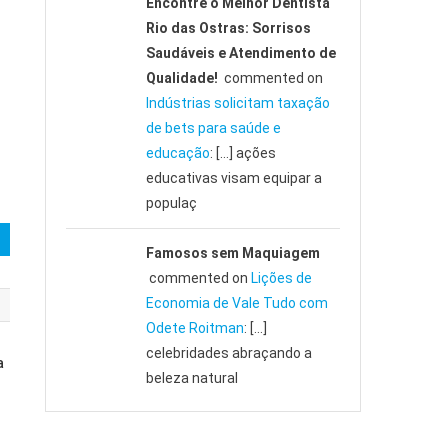
Encontre o Melhor Dentista
Rio das Ostras: Sorrisos
Saudáveis e Atendimento de
Qualidade!
commented on
Indústrias solicitam taxação
de bets para saúde e
educação
: […] ações
educativas visam equipar a
populaç
Famosos sem Maquiagem
commented on
Lições de
Economia de Vale Tudo com
Odete Roitman
: […]
celebridades abraçando a
a
beleza natural