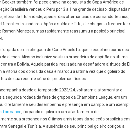
n Becker também foi peça chave na conquista da Copa América de
eleção Brasileira venceu o Peru por 3 a 1 na grande decisão, disputada 
etória de titularidade, apesar das alternâncias de comando técnico,
diferentes treinadores. Após a saída de Tite, ele chegou a frequentar 
no Ramon Menezes, mas rapidamente reassumiu a posição principal
r.
 reforçada com a chegada de Carlo Ancelotti, que o escolheu como seu
do elenco, Alisson inclusive vestiu a braçadeira de capitão no último
ntra a Bolívia. Aquela partida, realizada na desafiadora altitude de E
m a vitória dos donos da casa e marcou a última vez que o goleiro do
es de sua recente série de problemas físicos.
acompanha desde a temporada 2023/24, voltaram a atormentar o
nte a segunda rodada da fase de grupos da Champions League, em um
actou diretamente seu desempenho e presença em campo, é um exempl
 performance
, forçando o goleiro a um afastamento de
amente sua presença nos últimos amistosos da seleção brasileira em
tra Senegal e Tunísia. A ausência de seu principal goleiro obrigou a