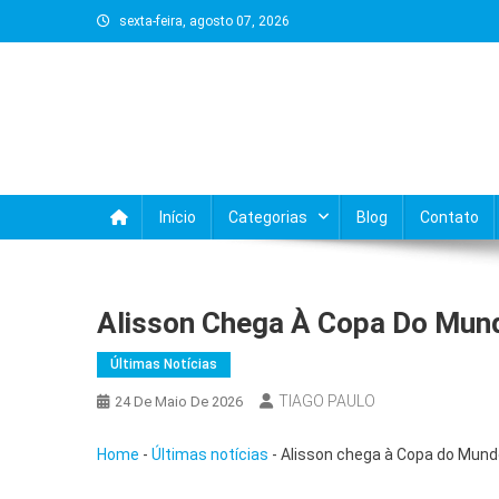
Skip
sexta-feira, agosto 07, 2026
to
content
Início
Categorias
Blog
Contato
Alisson Chega À Copa Do Mun
Últimas Notícias
TIAGO PAULO
24 De Maio De 2026
Home
-
Últimas notícias
-
Alisson chega à Copa do Mund