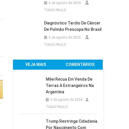
6 de agosto de 2026
TIAGO PAULO
Diagnóstico Tardio De Câncer
Ar-Condicionado
Ar-Condicionado
De Pulmão Preocupa No Brasil
Electrolux Inverter
Electrolux Split
6 de agosto de 2026
Split 24.000 BTUs
18.000 BTUs Color
TIAGO PAULO
Color Adapt...
Adapt Frio com...
R$3.139,00
VEJA MAIS
COMENTÁRIOS
Milei Recua Em Venda De
Terras A Estrangeiros Na
Comprar na
Comprar na
Argentina
Amazon
Amazon
6 de agosto de 2026
TIAGO PAULO
Trump Restringe Cidadania
Por Nascimento Com