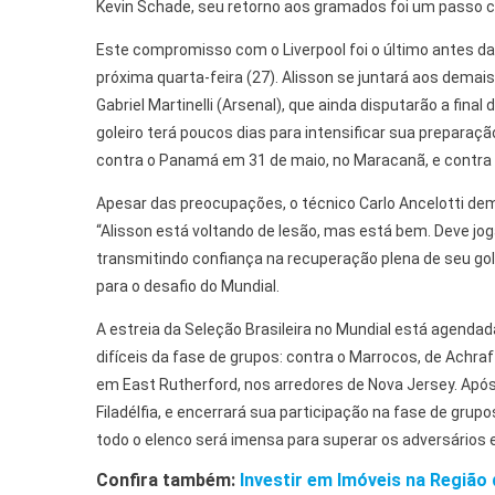
Kevin Schade, seu retorno aos gramados foi um passo cr
Este compromisso com o Liverpool foi o último antes d
próxima quarta-feira (27). Alisson se juntará aos dem
Gabriel Martinelli (Arsenal), que ainda disputarão a fi
goleiro terá poucos dias para intensificar sua preparaç
contra o Panamá em 31 de maio, no Maracanã, e contra o
Apesar das preocupações, o técnico Carlo Ancelotti de
“Alisson está voltando de lesão, mas está bem. Deve jog
transmitindo confiança na recuperação plena de seu gole
para o desafio do Mundial.
A estreia da Seleção Brasileira no Mundial está agend
difíceis da fase de grupos: contra o Marrocos, de Achraf 
em East Rutherford, nos arredores de Nova Jersey. Após o
Filadélfia, e encerrará sua participação na fase de grup
todo o elenco será imensa para superar os adversários
Confira também:
Investir em Imóveis na Região