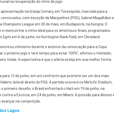
ucial na recuperação do ritmo de jogo.
a apresentação na Granja Comary, em Teresópolis, marcada para a
ais convocados, com exceção de Marquinhos (PSG), Gabriel Magalhães e
nal da Champions League em 30 de maio, em Budapeste, na Hungria. O
ão e reencontrar o ritmo ideal para os amistosos finais, programados
 Egito em 6 de junho, no Huntington Bank Field, em Cleveland.
monstrou otimismo durante o anúncio da convocação para a Copa.
ar o próximo jogo e terá tempo para estar 100%”, afirmou o treinador,
iro titular. A expectativa é que o atleta esteja em sua melhor forma
ada para 13 de junho, em um confronto que promete ser um dos mais
Hakimi, lateral-direito do PSG. A partida ocorrerá no MetLife Stadium,
 primeiro desafio, o Brasil enfrentará o Haiti em 19 de junho, na
os contra a Escócia, em 24 de junho, em Miami. A pressão para Alisson 
 e avançar na competição.
 dos Lagos