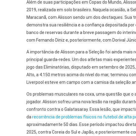
Além de suas participações em Copas do Mundo, Alisso
2019, realizada em solo brasileiro. Naquela ocasião, a S
Maracanã, com Alisson sendo um dos destaques. Sua traj
demonstra sua resiliência e a confiança depositada por 
banco de reservas durante a breve passagem do interi
com Fernando Diniz e, posteriormente, com Dorival Júnio
A importância de Alisson para a Seleção foi ainda mais
principal guarda-redes. Um dos atletas mais experientes 
jogo das Eliminatórias, disputado em setembro de 2025, co
Alto, a 4.150 metros acima do nível do mar, terminou co
Liverpool esteve em campo com a camisa da seleção ant
Os problemas musculares na coxa, uma questão que o 
jogador. Alisson sofreu uma nova lesão na região dura
confronto contra o Galatasaray. Essa lesão, que imp
da
recorrência de problemas físicos no futebol de alta
aproximadamente 50 dias. Esse período impactou diret
2025, contra Coreia do Sul e Japão, e posteriormente con