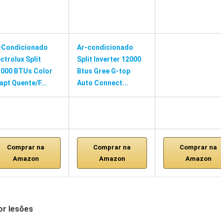
-Condicionado
Ar-condicionado
ectrolux Split
Split Inverter 12000
.000 BTUs Color
Btus Gree G-top
apt Quente/F...
Auto Connect...
Comprar na
Comprar na
Comprar na
Amazon
Amazon
Amazon
or lesões