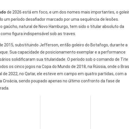
ndo
de 2026 está em foco, e um dos nomes mais importantes, o golei
ndo um período desafiador marcado por uma sequência de lesões.
ro gaúcho, natural de Novo Hamburgo, tem sido o titular absoluto da
como figura indispensável sob as traves.
2015, substituindo Jefferson, então goleiro do Botafogo, durante a
aque. Sua capacidade de posicionamento exemplar e a performance
rios solidificaram sua titularidade. O período sob o comando de Tite
odos os cinco jogos na Copa do Mundo de 2018, na Rússia, onde o Bras
dial de 2022, no Qatar, ele esteve em campo em quatro partidas, com a
a Croácia, sendo poupado apenas no último confronto da fase de
rada.