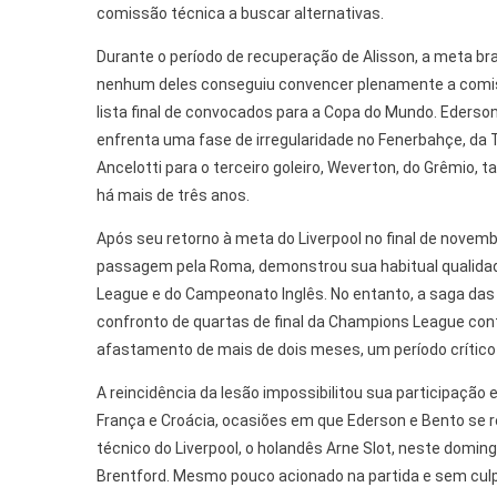
comissão técnica a buscar alternativas.
Durante o período de recuperação de Alisson, a meta bra
nenhum deles conseguiu convencer plenamente a comissã
lista final de convocados para a Copa do Mundo. Ederson
enfrenta uma fase de irregularidade no Fenerbahçe, da T
Ancelotti para o terceiro goleiro, Weverton, do Grêmio, 
há mais de três anos.
Após seu retorno à meta do Liverpool no final de novemb
passagem pela Roma, demonstrou sua habitual qualidad
League e do Campeonato Inglês. No entanto, a saga das
confronto de quartas de final da Champions League con
afastamento de mais de dois meses, um período crític
A reincidência da lesão impossibilitou sua participação 
França e Croácia, ocasiões em que Ederson e Bento se r
técnico do Liverpool, o holandês Arne Slot, neste domin
Brentford. Mesmo pouco acionado na partida e sem cul