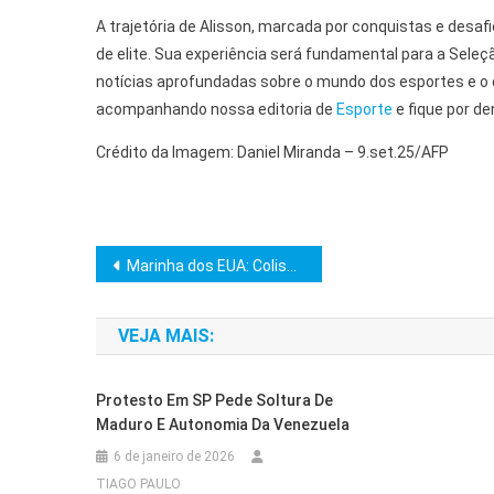
A trajetória de Alisson, marcada por conquistas e desaf
de elite. Sua experiência será fundamental para a Sele
notícias aprofundadas sobre o mundo dos esportes e o 
acompanhando nossa editoria de
Esporte
e fique por de
Crédito da Imagem: Daniel Miranda – 9.set.25/AFP
Navegação
Marinha dos EUA: Colisão de Jatos Questiona Custos de Exibições
de
VEJA MAIS:
Post
Protesto Em SP Pede Soltura De
Maduro E Autonomia Da Venezuela
6 de janeiro de 2026
TIAGO PAULO