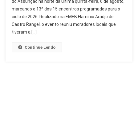
do Assunção na noite da última quinta-feira, 6 de agosto,
Assunção
marcando o 13º dos 15 encontros programados para o
Registra
Mais
ciclo de 2026. Realizado na EMEB Flamínio Araújo de
De
Castro Rangel, o evento reuniu moradores locais que
1.500
tiveram a […]
Contribuições
Continue Lendo