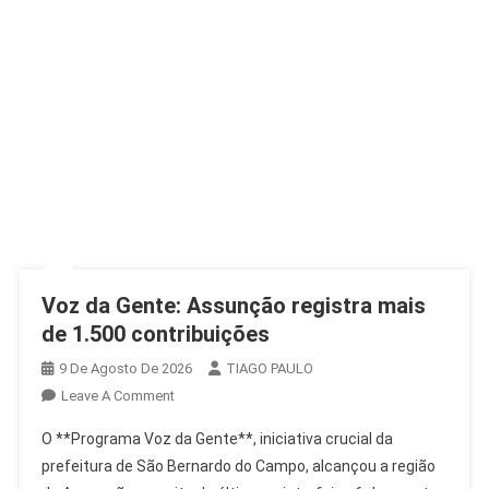
Voz da Gente: Assunção registra mais
de 1.500 contribuições
9 De Agosto De 2026
TIAGO PAULO
On
Leave A Comment
Voz
O **Programa Voz da Gente**, iniciativa crucial da
Da
prefeitura de São Bernardo do Campo, alcançou a região
Gente: