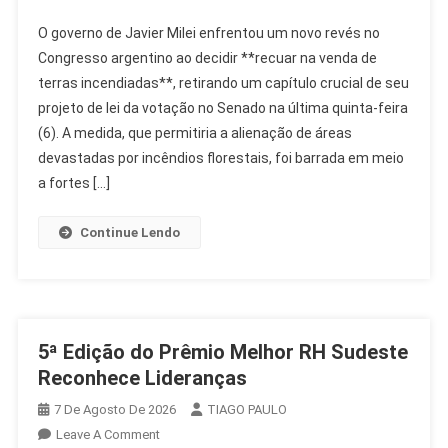
Milei
O governo de Javier Milei enfrentou um novo revés no
Recua
Congresso argentino ao decidir **recuar na venda de
E
terras incendiadas**, retirando um capítulo crucial de seu
Exclui
projeto de lei da votação no Senado na última quinta-feira
Venda
De
(6). A medida, que permitiria a alienação de áreas
Terras
devastadas por incêndios florestais, foi barrada em meio
Queimadas
a fortes […]
Da
Votação
Continue Lendo
5ª Edição do Prêmio Melhor RH Sudeste
Reconhece Lideranças
7 De Agosto De 2026
TIAGO PAULO
On
Leave A Comment