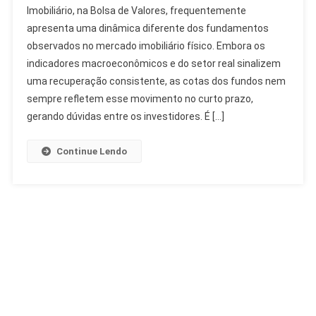
Imobiliário, na Bolsa de Valores, frequentemente
FIIs:
apresenta uma dinâmica diferente dos fundamentos
Entenda
observados no mercado imobiliário físico. Embora os
A
Relação
indicadores macroeconômicos e do setor real sinalizem
Com
uma recuperação consistente, as cotas dos fundos nem
O
sempre refletem esse movimento no curto prazo,
Imobiliário
gerando dúvidas entre os investidores. É […]
Continue Lendo