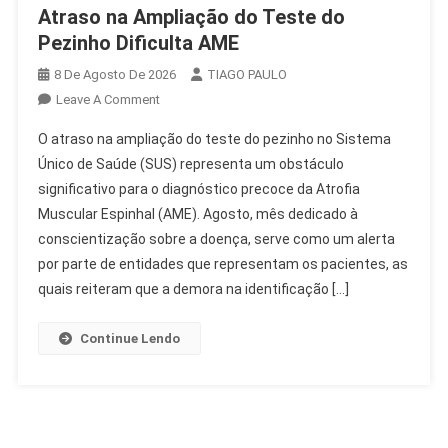
Atraso na Ampliação do Teste do
Pezinho Dificulta AME
8 De Agosto De 2026
TIAGO PAULO
On
Leave A Comment
Atraso
O atraso na ampliação do teste do pezinho no Sistema
Na
Único de Saúde (SUS) representa um obstáculo
Ampliação
significativo para o diagnóstico precoce da Atrofia
Do
Muscular Espinhal (AME). Agosto, mês dedicado à
Teste
Do
conscientização sobre a doença, serve como um alerta
Pezinho
por parte de entidades que representam os pacientes, as
Dificulta
quais reiteram que a demora na identificação […]
AME
Continue Lendo