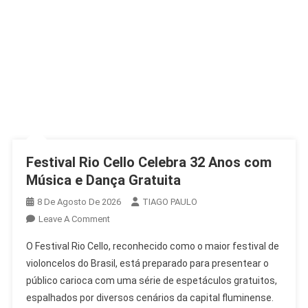
Festival Rio Cello Celebra 32 Anos com
Música e Dança Gratuita
8 De Agosto De 2026
TIAGO PAULO
On
Leave A Comment
Festival
O Festival Rio Cello, reconhecido como o maior festival de
Rio
violoncelos do Brasil, está preparado para presentear o
Cello
público carioca com uma série de espetáculos gratuitos,
Celebra
espalhados por diversos cenários da capital fluminense.
32