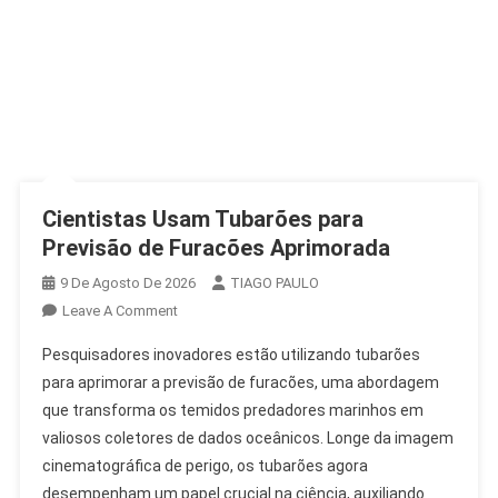
Cientistas Usam Tubarões para
Previsão de Furacões Aprimorada
9 De Agosto De 2026
TIAGO PAULO
On
Leave A Comment
Cientistas
Pesquisadores inovadores estão utilizando tubarões
Usam
para aprimorar a previsão de furacões, uma abordagem
Tubarões
que transforma os temidos predadores marinhos em
Para
valiosos coletores de dados oceânicos. Longe da imagem
Previsão
De
cinematográfica de perigo, os tubarões agora
Furacões
desempenham um papel crucial na ciência, auxiliando