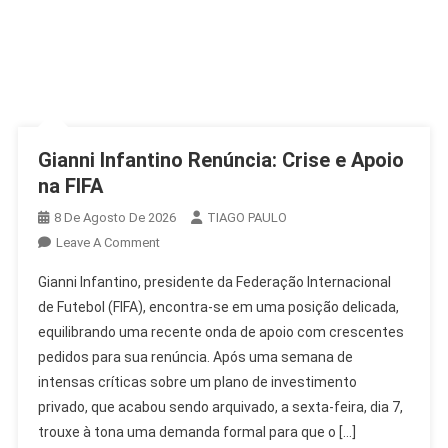
Gianni Infantino Renúncia: Crise e Apoio
na FIFA
8 De Agosto De 2026
TIAGO PAULO
On
Leave A Comment
Gianni
Gianni Infantino, presidente da Federação Internacional
Infantino
de Futebol (FIFA), encontra-se em uma posição delicada,
Renúncia:
equilibrando uma recente onda de apoio com crescentes
Crise
pedidos para sua renúncia. Após uma semana de
E
Apoio
intensas críticas sobre um plano de investimento
Na
privado, que acabou sendo arquivado, a sexta-feira, dia 7,
FIFA
trouxe à tona uma demanda formal para que o […]