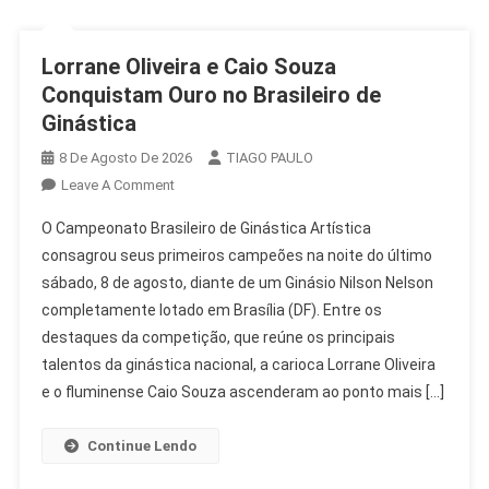
Lorrane Oliveira e Caio Souza
Conquistam Ouro no Brasileiro de
Ginástica
8 De Agosto De 2026
TIAGO PAULO
On
Leave A Comment
Lorrane
O Campeonato Brasileiro de Ginástica Artística
Oliveira
consagrou seus primeiros campeões na noite do último
E
sábado, 8 de agosto, diante de um Ginásio Nilson Nelson
Caio
completamente lotado em Brasília (DF). Entre os
Souza
Conquistam
destaques da competição, que reúne os principais
Ouro
talentos da ginástica nacional, a carioca Lorrane Oliveira
No
e o fluminense Caio Souza ascenderam ao ponto mais […]
Brasileiro
De
Continue Lendo
Ginástica