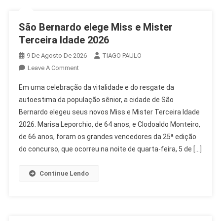
São Bernardo elege Miss e Mister
Terceira Idade 2026
9 De Agosto De 2026
TIAGO PAULO
On
Leave A Comment
São
Em uma celebração da vitalidade e do resgate da
Bernardo
autoestima da população sênior, a cidade de São
Elege
Bernardo elegeu seus novos Miss e Mister Terceira Idade
Miss
2026. Marisa Leporchio, de 64 anos, e Clodoaldo Monteiro,
E
Mister
de 66 anos, foram os grandes vencedores da 25ª edição
Terceira
do concurso, que ocorreu na noite de quarta-feira, 5 de […]
Idade
2026
Continue Lendo