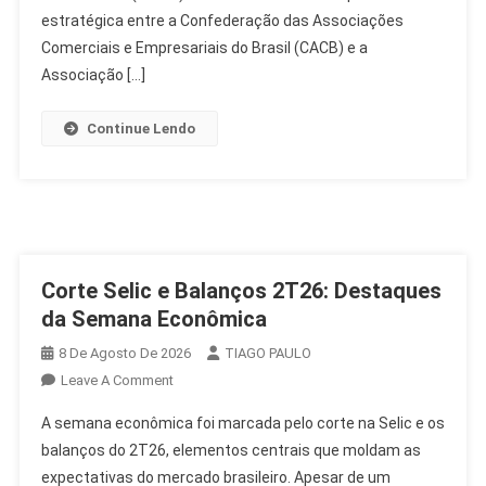
Brasil
estratégica entre a Confederação das Associações
No
Comerciais e Empresariais do Brasil (CACB) e a
Congresso
Associação […]
Continue Lendo
Corte Selic e Balanços 2T26: Destaques
da Semana Econômica
8 De Agosto De 2026
TIAGO PAULO
On
Leave A Comment
Corte
A semana econômica foi marcada pelo corte na Selic e os
Selic
balanços do 2T26, elementos centrais que moldam as
E
expectativas do mercado brasileiro. Apesar de um
Balanços