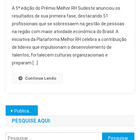
5ª
A 5ª edição do Prêmio Melhor RH Sudeste anunciou os
Edição
resultados de sua primeira fase, destacando 51
Do
profissionais que se sobressaem na gestão de pessoas
Prêmio
na região com maior atividade econômica do Brasil. A
Melhor
RH
iniciativa da Plataforma Melhor RH celebra a contribuição
Sudeste
de líderes que impulsionam o desenvolvimento de
Reconhece
talentos, fortalecem culturas organizacionais e
Lideranças
preparam […]
Continue Lendo
Navegação
Publicações mais antigas
por
PESQUISE AQUI:
posts
Pesquisar