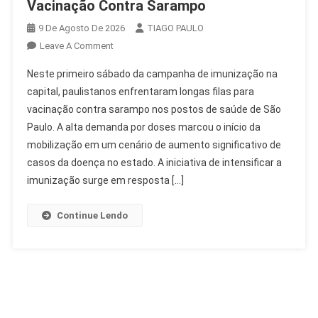
Vacinação Contra Sarampo
9 De Agosto De 2026
TIAGO PAULO
On
Leave A Comment
Paulistanos
Neste primeiro sábado da campanha de imunização na
Enfrentam
capital, paulistanos enfrentaram longas filas para
Filas
vacinação contra sarampo nos postos de saúde de São
Na
Paulo. A alta demanda por doses marcou o início da
Vacinação
Contra
mobilização em um cenário de aumento significativo de
Sarampo
casos da doença no estado. A iniciativa de intensificar a
imunização surge em resposta […]
Continue Lendo