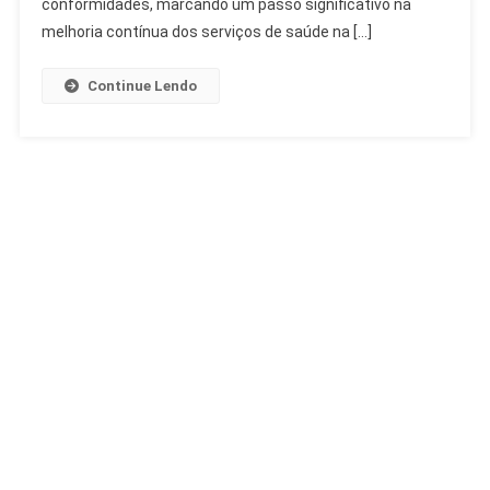
conformidades, marcando um passo significativo na
FUABC
melhoria contínua dos serviços de saúde na […]
Continue Lendo