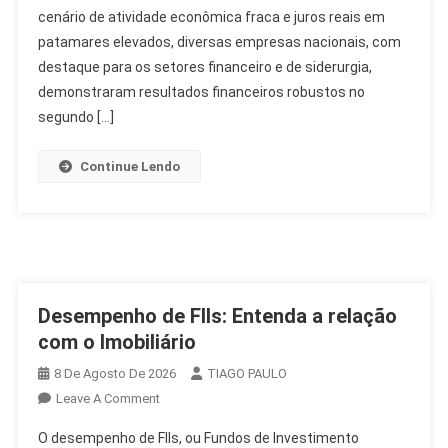
cenário de atividade econômica fraca e juros reais em
2T26:
Destaques
patamares elevados, diversas empresas nacionais, com
Da
destaque para os setores financeiro e de siderurgia,
Semana
demonstraram resultados financeiros robustos no
Econômica
segundo […]
Continue Lendo
Desempenho de FIIs: Entenda a relação
com o Imobiliário
8 De Agosto De 2026
TIAGO PAULO
On
Leave A Comment
Desempenho
O desempenho de FIIs, ou Fundos de Investimento
De