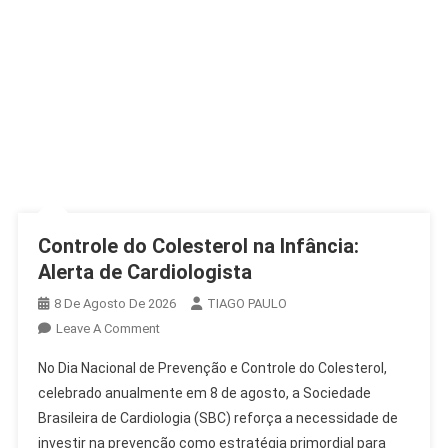
Controle do Colesterol na Infância:
Alerta de Cardiologista
8 De Agosto De 2026
TIAGO PAULO
On
Leave A Comment
Controle
No Dia Nacional de Prevenção e Controle do Colesterol,
Do
celebrado anualmente em 8 de agosto, a Sociedade
Colesterol
Brasileira de Cardiologia (SBC) reforça a necessidade de
Na
investir na prevenção como estratégia primordial para
Infância: