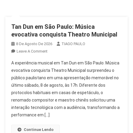
Tan Dun em São Paulo: Música
evocativa conquista Theatro Municipal
8 De Agosto De 2026
TIAGO PAULO
On
Leave A Comment
Tan
A experiência musical em Tan Dun em São Paulo: Música
Dun
evocativa conquista Theatro Municipal surpreendeu o
Em
público paulistano em uma apresentação memorável no
São
último sábado, 8 de agosto, às 17h. Diferente dos
Paulo:
Música
protocolos habituais em casas de espetáculo, o
Evocativa
renomado compositor e maestro chinês solicitou uma
Conquista
interação tecnológica com a audiência, transformando a
Theatro
performance em […]
Municipal
Continue Lendo