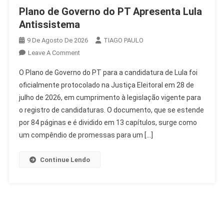
Plano de Governo do PT Apresenta Lula
Antissistema
9 De Agosto De 2026
TIAGO PAULO
On
Leave A Comment
Plano
O Plano de Governo do PT para a candidatura de Lula foi
De
oficialmente protocolado na Justiça Eleitoral em 28 de
Governo
julho de 2026, em cumprimento à legislação vigente para
Do
o registro de candidaturas. O documento, que se estende
PT
Apresenta
por 84 páginas e é dividido em 13 capítulos, surge como
Lula
um compêndio de promessas para um […]
Antissistema
Continue Lendo