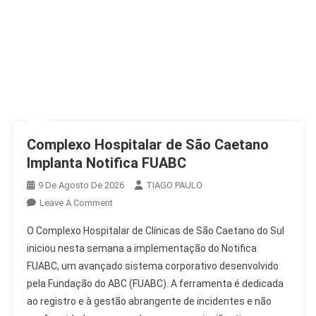
Complexo Hospitalar de São Caetano
Implanta Notifica FUABC
9 De Agosto De 2026
TIAGO PAULO
On
Leave A Comment
Complexo
O Complexo Hospitalar de Clínicas de São Caetano do Sul
Hospitalar
iniciou nesta semana a implementação do Notifica
De
FUABC, um avançado sistema corporativo desenvolvido
São
pela Fundação do ABC (FUABC). A ferramenta é dedicada
Caetano
Implanta
ao registro e à gestão abrangente de incidentes e não
Notifica