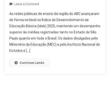
On
Leave A Comment
ABC
As redes públicas de ensino da região do ABC avançaram
Avança
de forma notável no Índice de Desenvolvimento da
No
Educação Básica (Ideb) 2025, mantendo um desempenho
Ideb
superior às médias registradas tanto no Estado de São
2025
E
Paulo quanto em todo o Brasil. Os dados divulgados pelo
Supera
Ministério da Educação (MEC) e pelo Instituto Nacional de
Médias
Estudos e […]
De
SP
Continue Lendo
E
Brasil