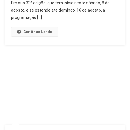
Anos
Em sua 32ª edição, que tem início neste sábado, 8 de
Com
agosto, e se estende até domingo, 16 de agosto, a
Música
programação […]
E
Dança
Continue Lendo
Gratuita