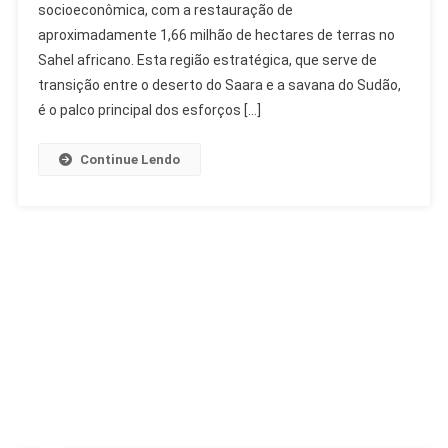
socioeconômica, com a restauração de
1,66
aproximadamente 1,66 milhão de hectares de terras no
Milhão
De
Sahel africano. Esta região estratégica, que serve de
Hectares
transição entre o deserto do Saara e a savana do Sudão,
Restaurados
é o palco principal dos esforços […]
Na
África
Continue Lendo