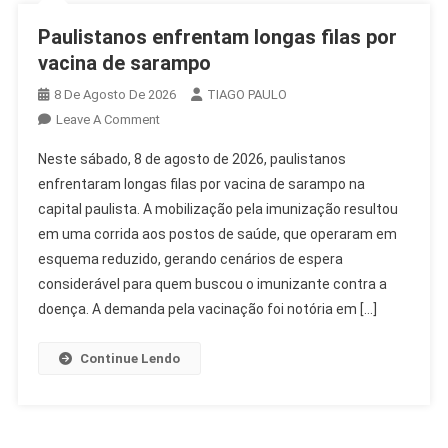
Paulistanos enfrentam longas filas por
vacina de sarampo
8 De Agosto De 2026
TIAGO PAULO
On
Leave A Comment
Paulistanos
Neste sábado, 8 de agosto de 2026, paulistanos
Enfrentam
enfrentaram longas filas por vacina de sarampo na
Longas
capital paulista. A mobilização pela imunização resultou
Filas
em uma corrida aos postos de saúde, que operaram em
Por
Vacina
esquema reduzido, gerando cenários de espera
De
considerável para quem buscou o imunizante contra a
Sarampo
doença. A demanda pela vacinação foi notória em […]
Continue Lendo