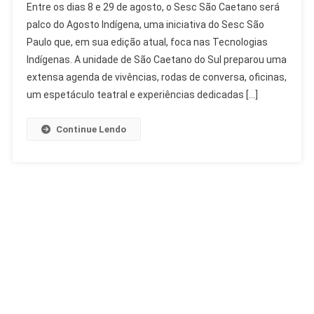
Entre os dias 8 e 29 de agosto, o Sesc São Caetano será
São
palco do Agosto Indígena, uma iniciativa do Sesc São
Caetano
Paulo que, em sua edição atual, foca nas Tecnologias
Celebra
Indígenas. A unidade de São Caetano do Sul preparou uma
Agosto
Indígena
extensa agenda de vivências, rodas de conversa, oficinas,
Com
um espetáculo teatral e experiências dedicadas […]
Saberes
Ancestrais
Continue Lendo