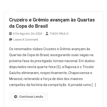
Cruzeiro e Grêmio avançam às Quartas
da Copa do Brasil
6 De Agosto De 2026
TIAGO PAULO
On
Leave A Comment
Cruzeiro
Os renomados clubes Cruzeiro e Grêmio avançam às
E
Quartas da Copa do Brasil, assegurando suas vagas na
Grêmio
próxima fase do prestigiado torneio nacional. Em duelos
Avançam
disputados nesta quarta-feira (5), a Raposa e o Tricolor
Às
Quartas
Gaúcho eliminaram, respectivamente, Chapecoense e
Da
Mirassol, reiterando a força de dois dos maiores
Copa
campeões da história da competição. A jornada rumo […]
Do
Brasil
Continue Lendo