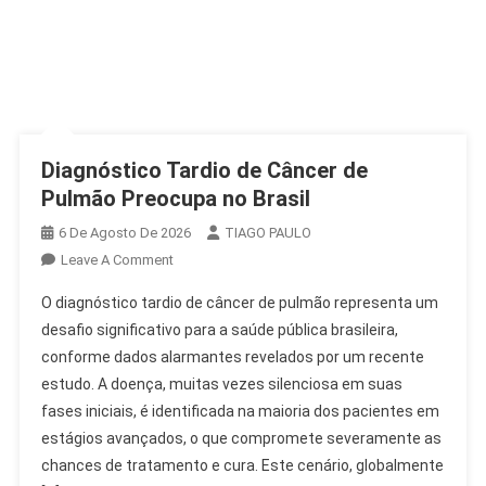
Diagnóstico Tardio de Câncer de
Pulmão Preocupa no Brasil
6 De Agosto De 2026
TIAGO PAULO
On
Leave A Comment
Diagnóstico
O diagnóstico tardio de câncer de pulmão representa um
Tardio
desafio significativo para a saúde pública brasileira,
De
conforme dados alarmantes revelados por um recente
Câncer
estudo. A doença, muitas vezes silenciosa em suas
De
Pulmão
fases iniciais, é identificada na maioria dos pacientes em
Preocupa
estágios avançados, o que compromete severamente as
No
chances de tratamento e cura. Este cenário, globalmente
Brasil