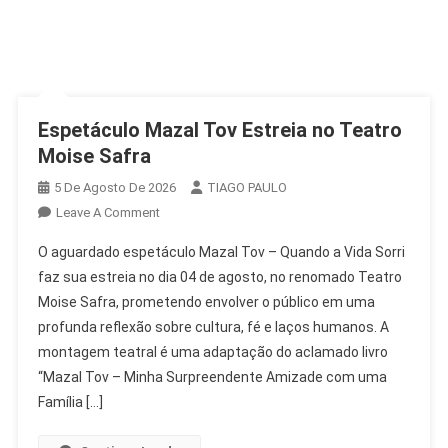
Espetáculo Mazal Tov Estreia no Teatro
Moise Safra
5 De Agosto De 2026
TIAGO PAULO
On
Leave A Comment
Espetáculo
O aguardado espetáculo Mazal Tov – Quando a Vida Sorri
Mazal
faz sua estreia no dia 04 de agosto, no renomado Teatro
Tov
Moise Safra, prometendo envolver o público em uma
Estreia
profunda reflexão sobre cultura, fé e laços humanos. A
No
Teatro
montagem teatral é uma adaptação do aclamado livro
Moise
“Mazal Tov – Minha Surpreendente Amizade com uma
Safra
Família […]