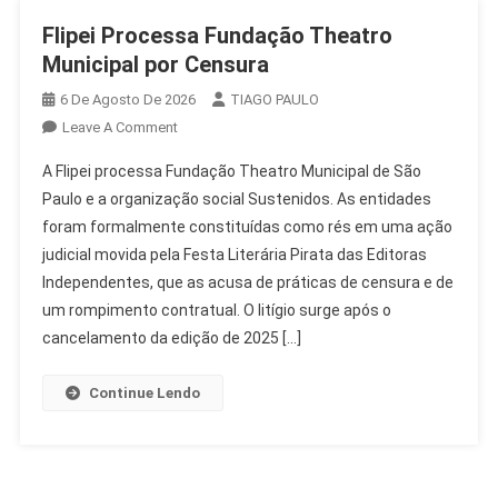
Flipei Processa Fundação Theatro
Municipal por Censura
6 De Agosto De 2026
TIAGO PAULO
On
Leave A Comment
Flipei
A Flipei processa Fundação Theatro Municipal de São
Processa
Paulo e a organização social Sustenidos. As entidades
Fundação
foram formalmente constituídas como rés em uma ação
Theatro
judicial movida pela Festa Literária Pirata das Editoras
Municipal
Por
Independentes, que as acusa de práticas de censura e de
Censura
um rompimento contratual. O litígio surge após o
cancelamento da edição de 2025 […]
Continue Lendo