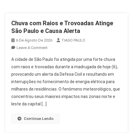
Chuva com Raios e Trovoadas Atinge
São Paulo e Causa Alerta
6 De Agosto De 2026
TIAGO PAULO
On
Leave A Comment
Chuva
A cidade de São Paulo foi atingida por uma forte chuva
Com
com raios e trovoadas durante a madrugada de hoje (6),
Raios
provocando um alerta da Defesa Civil e resultando em
E
interrupções no fornecimento de energia elétrica para
Trovoadas
Atinge
milhares de residências. O fenômeno meteorológico, que
São
concentrou seus maiores impactos nas zonas norte e
Paulo
leste da capital […]
E
Causa
Continue Lendo
Alerta