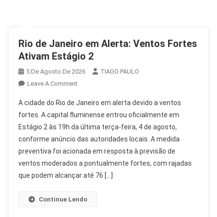
Rio de Janeiro em Alerta: Ventos Fortes
Ativam Estágio 2
5 De Agosto De 2026
TIAGO PAULO
On
Leave A Comment
Rio
A cidade do Rio de Janeiro em alerta devido a ventos
De
fortes. A capital fluminense entrou oficialmente em
Janeiro
Estágio 2 às 19h da última terça-feira, 4 de agosto,
Em
conforme anúncio das autoridades locais. A medida
Alerta:
Ventos
preventiva foi acionada em resposta à previsão de
Fortes
ventos moderados a pontualmente fortes, com rajadas
Ativam
que podem alcançar até 76 […]
Estágio
2
Continue Lendo