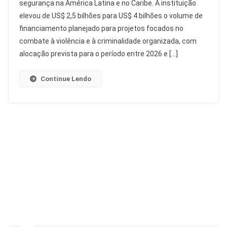
segurança na América Latina e no Caribe. A instituição
Para
elevou de US$ 2,5 bilhões para US$ 4 bilhões o volume de
Segurança
Na
financiamento planejado para projetos focados no
América
combate à violência e à criminalidade organizada, com
Latina
alocação prevista para o período entre 2026 e […]
Para
US$
Continue Lendo
4
Bilhões