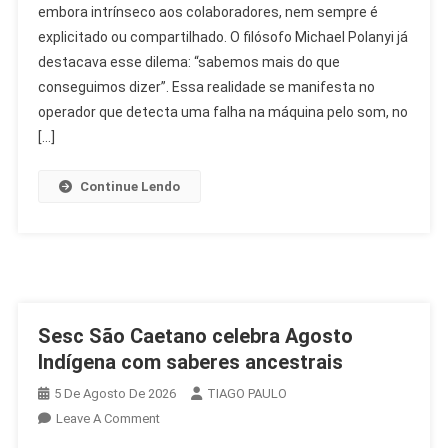
embora intrínseco aos colaboradores, nem sempre é
O
explicitado ou compartilhado. O filósofo Michael Polanyi já
Saber
Que
destacava esse dilema: “sabemos mais do que
Transforma
conseguimos dizer”. Essa realidade se manifesta no
O
operador que detecta uma falha na máquina pelo som, no
RH
[…]
Continue Lendo
Sesc São Caetano celebra Agosto
Indígena com saberes ancestrais
5 De Agosto De 2026
TIAGO PAULO
On
Leave A Comment
Sesc