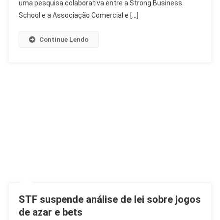
Milhões
uma pesquisa colaborativa entre a Strong Business
No
School e a Associação Comercial e […]
Dia
Dos
Continue Lendo
Pais
STF suspende análise de lei sobre jogos
de azar e bets