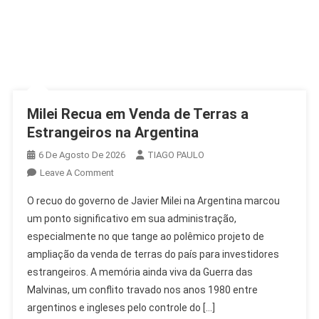
Milei Recua em Venda de Terras a
Estrangeiros na Argentina
6 De Agosto De 2026
TIAGO PAULO
On
Leave A Comment
Milei
O recuo do governo de Javier Milei na Argentina marcou
Recua
um ponto significativo em sua administração,
Em
especialmente no que tange ao polêmico projeto de
Venda
ampliação da venda de terras do país para investidores
De
Terras
estrangeiros. A memória ainda viva da Guerra das
A
Malvinas, um conflito travado nos anos 1980 entre
Estrangeiros
argentinos e ingleses pelo controle do […]