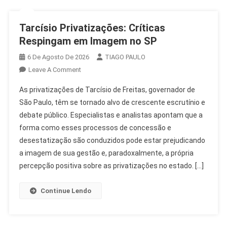
Tarcísio Privatizações: Críticas
Respingam em Imagem no SP
6 De Agosto De 2026
TIAGO PAULO
On
Leave A Comment
Tarcísio
As privatizações de Tarcísio de Freitas, governador de
Privatizações:
São Paulo, têm se tornado alvo de crescente escrutínio e
Críticas
debate público. Especialistas e analistas apontam que a
Respingam
forma como esses processos de concessão e
Em
Imagem
desestatização são conduzidos pode estar prejudicando
No
a imagem de sua gestão e, paradoxalmente, a própria
SP
percepção positiva sobre as privatizações no estado. […]
Continue Lendo