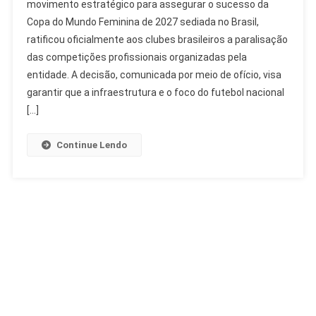
movimento estratégico para assegurar o sucesso da
Paralisação
Copa do Mundo Feminina de 2027 sediada no Brasil,
De
ratificou oficialmente aos clubes brasileiros a paralisação
Competições
Para
das competições profissionais organizadas pela
Copa
entidade. A decisão, comunicada por meio de ofício, visa
Feminina
garantir que a infraestrutura e o foco do futebol nacional
2027
[…]
Continue Lendo