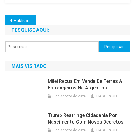
Navegação
Publicações mais antigas
por
PESQUISE AQUI:
posts
Pesquisar
por:
MAIS VISITADO
Milei Recua Em Venda De Terras A
Estrangeiros Na Argentina
6 de agosto de 2026
TIAGO PAULO
Trump Restringe Cidadania Por
Nascimento Com Novos Decretos
6 de agosto de 2026
TIAGO PAULO