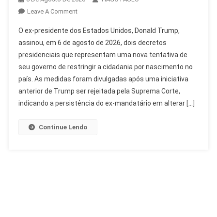
On
Leave A Comment
Trump
O ex-presidente dos Estados Unidos, Donald Trump,
Restringe
assinou, em 6 de agosto de 2026, dois decretos
Cidadania
presidenciais que representam uma nova tentativa de
Por
seu governo de restringir a cidadania por nascimento no
Nascimento
Com
país. As medidas foram divulgadas após uma iniciativa
Novos
anterior de Trump ser rejeitada pela Suprema Corte,
Decretos
indicando a persistência do ex-mandatário em alterar […]
Continue Lendo