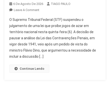
6 De Agosto De 2026
TIAGO PAULO
On
Leave A Comment
STF
O Supremo Tribunal Federal (STF) suspendeu o
Suspende
julgamento de uma lei que proíbe jogos de azar em
Análise
território nacional nesta quinta-feira (6). A decisão de
De
pausar a análise da Lei das Contravenções Penais, em
Lei
Sobre
vigor desde 1941, veio após um pedido de vista do
Jogos
ministro Flávio Dino, que argumentou a necessidade de
De
incluir a discussão […]
Azar
E
Continue Lendo
Bets