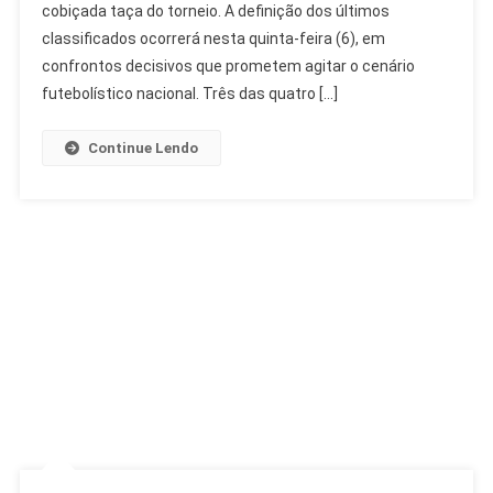
cobiçada taça do torneio. A definição dos últimos
De
Final
classificados ocorrerá nesta quinta-feira (6), em
Podem
confrontos decisivos que prometem agitar o cenário
Ser
futebolístico nacional. Três das quatro […]
Só
De
Continue Lendo
Campeões