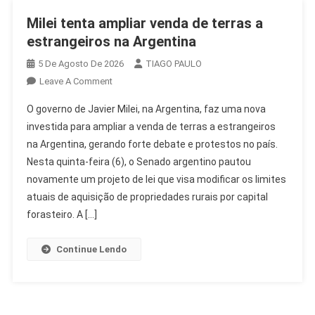
Milei tenta ampliar venda de terras a
estrangeiros na Argentina
5 De Agosto De 2026
TIAGO PAULO
On
Leave A Comment
Milei
O governo de Javier Milei, na Argentina, faz uma nova
Tenta
investida para ampliar a venda de terras a estrangeiros
Ampliar
na Argentina, gerando forte debate e protestos no país.
Venda
Nesta quinta-feira (6), o Senado argentino pautou
De
Terras
novamente um projeto de lei que visa modificar os limites
A
atuais de aquisição de propriedades rurais por capital
Estrangeiros
forasteiro. A […]
Na
Argentina
Continue Lendo