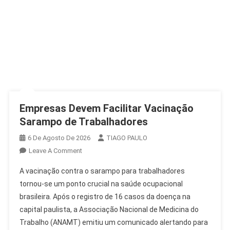
Empresas Devem Facilitar Vacinação
Sarampo de Trabalhadores
6 De Agosto De 2026
TIAGO PAULO
On
Leave A Comment
Empresas
A vacinação contra o sarampo para trabalhadores
Devem
tornou-se um ponto crucial na saúde ocupacional
Facilitar
brasileira. Após o registro de 16 casos da doença na
Vacinação
capital paulista, a Associação Nacional de Medicina do
Sarampo
De
Trabalho (ANAMT) emitiu um comunicado alertando para