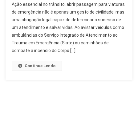
Ação essencial no trânsito, abrir passagem para viaturas
Passagem
de emergência não é apenas um gesto de civilidade, mas
Para
uma obrigação legal capaz de determinar o sucesso de
Viaturas
um atendimento e salvar vidas. Ao avistar veículos como
De
Emergência:
ambulâncias do Serviço Integrado de Atendimento ao
Dever
Trauma em Emergência (Siate) ou caminhões de
E
combate a incêndio do Corpo […]
Lei
Continue Lendo