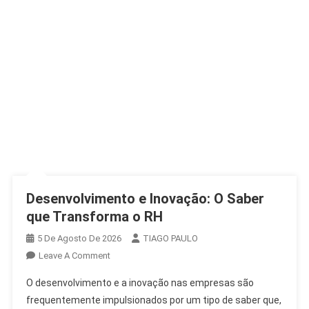
Desenvolvimento e Inovação: O Saber
que Transforma o RH
5 De Agosto De 2026
TIAGO PAULO
On
Leave A Comment
Desenvolvimento
O desenvolvimento e a inovação nas empresas são
E
frequentemente impulsionados por um tipo de saber que,
Inovação: