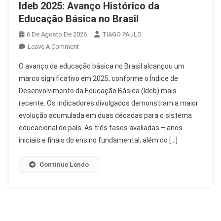
Ideb 2025: Avanço Histórico da
Educação Básica no Brasil
6 De Agosto De 2026
TIAGO PAULO
On
Leave A Comment
Ideb
O avanço da educação básica no Brasil alcançou um
2025:
marco significativo em 2025, conforme o Índice de
Avanço
Desenvolvimento da Educação Básica (Ideb) mais
Histórico
recente. Os indicadores divulgados demonstram a maior
Da
Educação
evolução acumulada em duas décadas para o sistema
Básica
educacional do país. As três fases avaliadas – anos
No
iniciais e finais do ensino fundamental, além do […]
Brasil
Continue Lendo