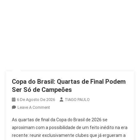
Copa do Brasil: Quartas de Final Podem
Ser Só de Campeões
6 De Agosto De 2026
TIAGO PAULO
On
Leave A Comment
Copa
As quartas de final da Copa do Brasil de 2026 se
Do
aproximam com a possibilidade de um feito inédito na era
Brasil:
recente: reunir exclusivamente clubes que já ergueram a
Quartas