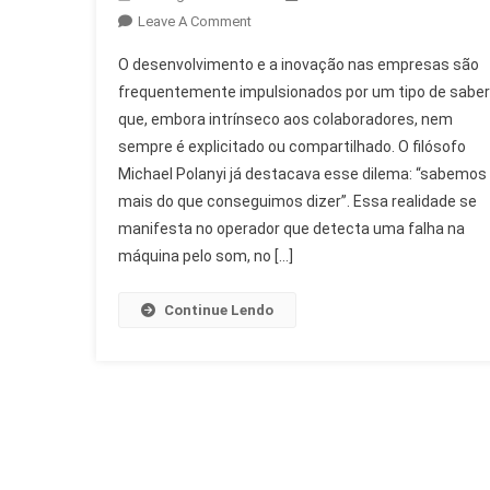
On
Leave A Comment
Desenvolvimento
O desenvolvimento e a inovação nas empresas são
E
frequentemente impulsionados por um tipo de saber
Inovação:
que, embora intrínseco aos colaboradores, nem
O
sempre é explicitado ou compartilhado. O filósofo
Saber
Que
Michael Polanyi já destacava esse dilema: “sabemos
Transforma
mais do que conseguimos dizer”. Essa realidade se
O
manifesta no operador que detecta uma falha na
RH
máquina pelo som, no […]
Continue Lendo