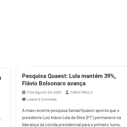
2
Pesquisa Quaest: Lula mantém 39%,
a
Flávio Bolsonaro avança
5 De Agosto De 2026
TIAGO PAULO
On
Leave A Comment
Pesquisa
A mais recente pesquisa Genial/Quaest aponta que o
Quaest:
presidente Luiz Inácio Lula da Silva (PT) permanece na
Lula
5
liderança da corrida presidencial para o primeiro turno,
Mantém