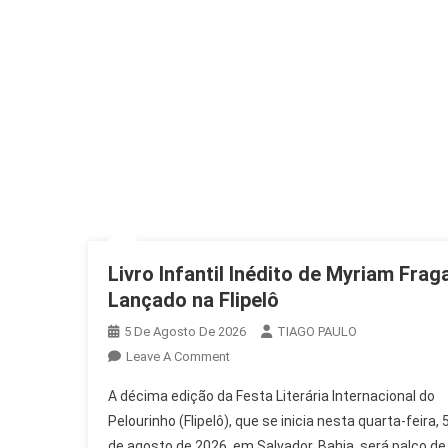
Livro Infantil Inédito de Myriam Frag
Lançado na Flipelô
5 De Agosto De 2026
TIAGO PAULO
On
Leave A Comment
Livro
A décima edição da Festa Literária Internacional do
Infantil
Pelourinho (Flipelô), que se inicia nesta quarta-feira, 
Inédito
de agosto de 2026, em Salvador, Bahia, será palco de
De