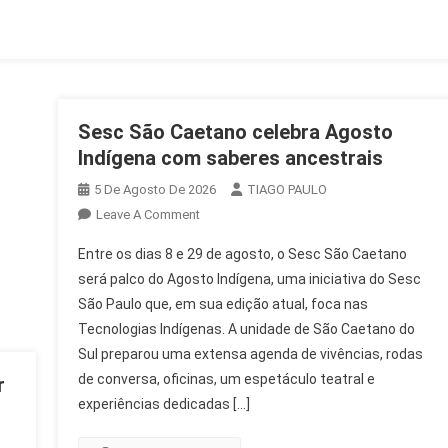
Terras
A
Estrangeiros
Na
Argentina
Sesc São Caetano celebra Agosto
Indígena com saberes ancestrais
5 De Agosto De 2026
TIAGO PAULO
On
Leave A Comment
Sesc
Entre os dias 8 e 29 de agosto, o Sesc São Caetano
São
será palco do Agosto Indígena, uma iniciativa do Sesc
Caetano
São Paulo que, em sua edição atual, foca nas
Celebra
Tecnologias Indígenas. A unidade de São Caetano do
Agosto
Indígena
Sul preparou uma extensa agenda de vivências, rodas
Com
de conversa, oficinas, um espetáculo teatral e
r
Saberes
experiências dedicadas […]
Ancestrais