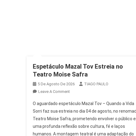
Espetáculo Mazal Tov Estreia no
Teatro Moise Safra
5 De Agosto De 2026
TIAGO PAULO
On
Leave A Comment
Espetáculo
O aguardado espetáculo Mazal Tov – Quando a Vida
Mazal
Sorri faz sua estreia no dia 04 de agosto, no renoma
Tov
Teatro Moise Safra, prometendo envolver o público 
Estreia
uma profunda reflexão sobre cultura, fé e laços
No
Teatro
humanos. A montagem teatral é uma adaptação do