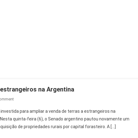
a estrangeiros na Argentina
On
Comment
Milei
 investida para ampliar a venda de terras a estrangeiros na
Tenta
. Nesta quinta-feira (6), o Senado argentino pautou novamente um
Ampliar
aquisição de propriedades rurais por capital forasteiro. A […]
Venda
De