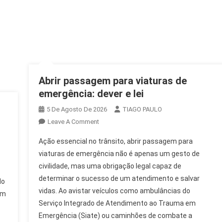
Abrir passagem para viaturas de
emergência: dever e lei
5 De Agosto De 2026
TIAGO PAULO
On
Leave A Comment
Abrir
Ação essencial no trânsito, abrir passagem para
Passagem
viaturas de emergência não é apenas um gesto de
Para
civilidade, mas uma obrigação legal capaz de
Viaturas
determinar o sucesso de um atendimento e salvar
De
do
Emergência:
vidas. Ao avistar veículos como ambulâncias do
em
Dever
Serviço Integrado de Atendimento ao Trauma em
E
Emergência (Siate) ou caminhões de combate a