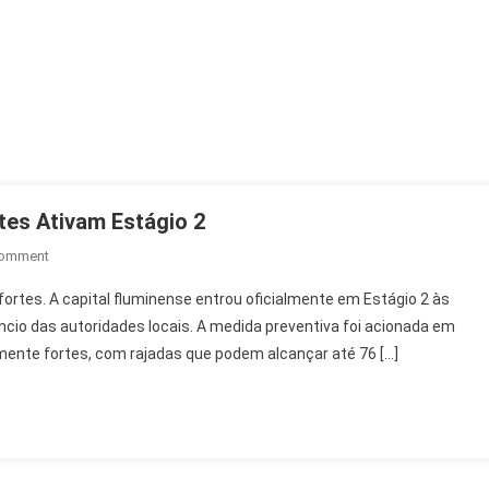
tes Ativam Estágio 2
On
Comment
Rio
 fortes. A capital fluminense entrou oficialmente em Estágio 2 às
De
ncio das autoridades locais. A medida preventiva foi acionada em
Janeiro
ente fortes, com rajadas que podem alcançar até 76 […]
Em
Alerta:
Ventos
Fortes
Ativam
Estágio