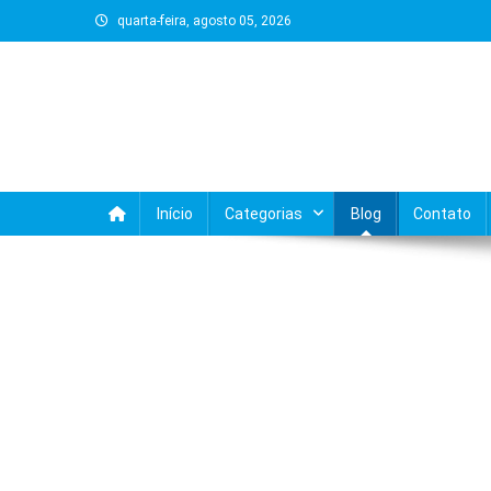
Skip
quarta-feira, agosto 05, 2026
to
content
Início
Categorias
Blog
Contato
BLOG